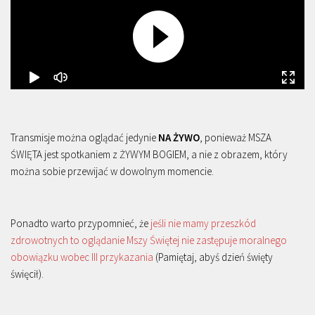
Transmisje można oglądać jedynie
NA ŻYWO
, ponieważ MSZA
ŚWIĘTA jest spotkaniem z ŻYWYM BOGIEM, a nie z obrazem, który
można sobie przewijać w dowolnym momencie.
Ponadto warto przypomnieć, że
jeśli nie mamy przeszkód
zdrowotnych to oglądanie Mszy Świętej nie zastępuje moralnego
obowiązku wobec III przykazania
(Pamiętaj, abyś dzień święty
święcił).