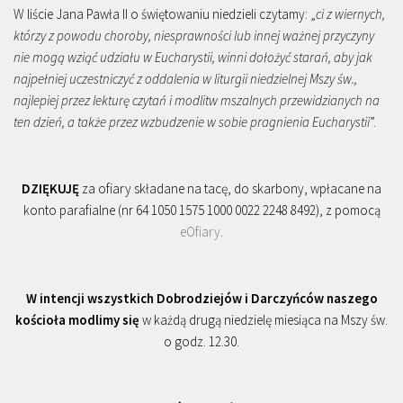
W liście Jana Pawła II o świętowaniu niedzieli czytamy: „
ci z wiernych,
którzy z powodu choroby, niesprawności lub innej ważnej przyczyny
nie mogą wziąć udziału w Eucharystii, winni dołożyć starań, aby jak
najpełniej uczestniczyć z oddalenia w liturgii niedzielnej Mszy św.,
najlepiej przez lekturę czytań i modlitw mszalnych przewidzianych na
ten dzień, a także przez wzbudzenie w sobie pragnienia Eucharystii
”.
DZIĘKUJĘ
za ofiary składane na tacę, do skarbony, wpłacane na
konto parafialne (nr 64 1050 1575 1000 0022 2248 8492), z pomocą
eOfiary
.
W intencji wszystkich Dobrodziejów i Darczyńców naszego
kościoła modlimy się
w każdą drugą niedzielę miesiąca na Mszy św.
o godz. 12.30.