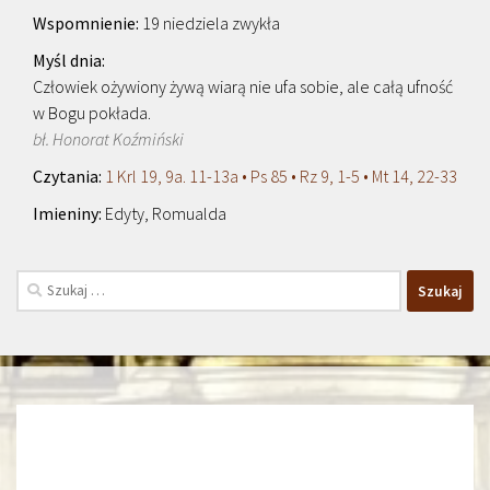
19 niedziela zwykła
Człowiek ożywiony żywą wiarą nie ufa sobie, ale całą ufność
w Bogu pokłada.
bł. Honorat Koźmiński
1 Krl 19, 9a. 11-13a • Ps 85 • Rz 9, 1-5 • Mt 14, 22-33
Edyty, Romualda
Szukaj: