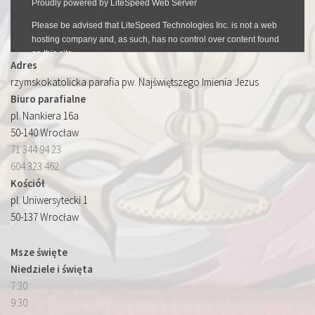
Adres
rzymskokatolicka parafia pw. Najświętszego Imienia Jezus
Biuro parafialne
pl. Nankiera 16a
50-140 Wrocław
71 344 94 23
604 323 462
Kościół
pl. Uniwersytecki 1
50-137 Wrocław
Msze święte
Niedziele i święta
7:30
9:30