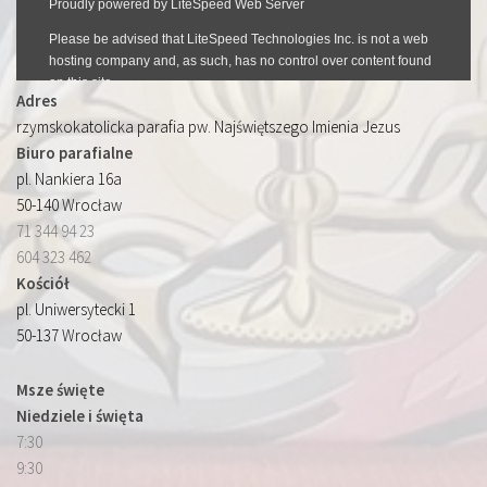
Adres
rzymskokatolicka parafia pw. Najświętszego Imienia Jezus
Biuro parafialne
pl. Nankiera 16a
50-140 Wrocław
71 344 94 23
604 323 462
Kościół
pl. Uniwersytecki 1
50-137 Wrocław
Msze święte
Niedziele i święta
7:30
9:30