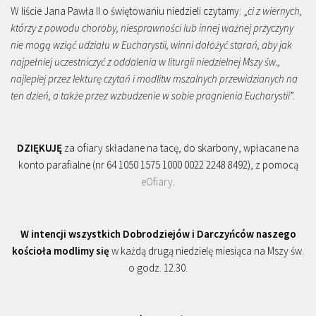
W liście Jana Pawła II o świętowaniu niedzieli czytamy: „
ci z wiernych,
którzy z powodu choroby, niesprawności lub innej ważnej przyczyny
nie mogą wziąć udziału w Eucharystii, winni dołożyć starań, aby jak
najpełniej uczestniczyć z oddalenia w liturgii niedzielnej Mszy św.,
najlepiej przez lekturę czytań i modlitw mszalnych przewidzianych na
ten dzień, a także przez wzbudzenie w sobie pragnienia Eucharystii
”.
DZIĘKUJĘ
za ofiary składane na tacę, do skarbony, wpłacane na
konto parafialne (nr 64 1050 1575 1000 0022 2248 8492), z pomocą
eOfiary
.
W intencji wszystkich Dobrodziejów i Darczyńców naszego
kościoła modlimy się
w każdą drugą niedzielę miesiąca na Mszy św.
o godz. 12.30.