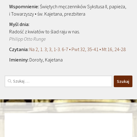
Świętych męczenników Sykstusa II, papieża,
i Towarzyszy • św. Kajetana, prezbitera
Radość z kwiatów to ślad raju w nas.
Philipp Otto Runge
Na 2, 1. 3; 3, 1-3. 6-7 • Pwt 32, 35-41 • Mt 16, 24-28
Doroty, Kajetana
Szukaj: