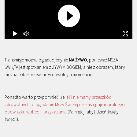
Transmisje można oglądać jedynie
NA ŻYWO
, ponieważ MSZA
ŚWIĘTA jest spotkaniem z ŻYWYM BOGIEM, a nie z obrazem, który
można sobie przewijać w dowolnym momencie.
Ponadto warto przypomnieć, że
jeśli nie mamy przeszkód
zdrowotnych to oglądanie Mszy Świętej nie zastępuje moralnego
obowiązku wobec III przykazania
(Pamiętaj, abyś dzień święty
święcił).