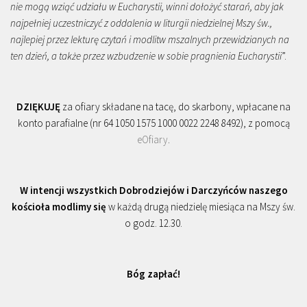
nie mogą wziąć udziału w Eucharystii, winni dołożyć starań, aby jak
najpełniej uczestniczyć z oddalenia w liturgii niedzielnej Mszy św.,
najlepiej przez lekturę czytań i modlitw mszalnych przewidzianych na
ten dzień, a także przez wzbudzenie w sobie pragnienia Eucharystii
”.
DZIĘKUJĘ
za ofiary składane na tacę, do skarbony, wpłacane na
konto parafialne (nr 64 1050 1575 1000 0022 2248 8492), z pomocą
eOfiary
.
W intencji wszystkich Dobrodziejów i Darczyńców naszego
kościoła modlimy się
w każdą drugą niedzielę miesiąca na Mszy św.
o godz. 12.30.
Bóg zapłać!