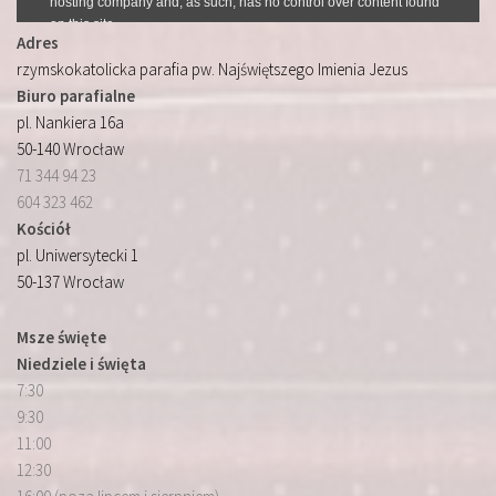
Adres
rzymskokatolicka parafia pw. Najświętszego Imienia Jezus
Biuro parafialne
pl. Nankiera 16a
50-140 Wrocław
71 344 94 23
604 323 462
Kościół
pl. Uniwersytecki 1
50-137 Wrocław
Msze święte
Niedziele i święta
7:30
9:30
11:00
12:30