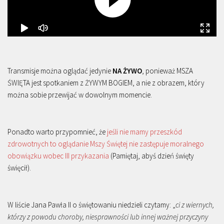
Transmisje można oglądać jedynie
NA ŻYWO
, ponieważ MSZA
ŚWIĘTA jest spotkaniem z ŻYWYM BOGIEM, a nie z obrazem, który
można sobie przewijać w dowolnym momencie.
Ponadto warto przypomnieć, że
jeśli nie mamy przeszkód
zdrowotnych to oglądanie Mszy Świętej nie zastępuje moralnego
obowiązku wobec III przykazania
(Pamiętaj, abyś dzień święty
święcił).
W liście Jana Pawła II o świętowaniu niedzieli czytamy: „
ci z wiernych,
którzy z powodu choroby, niesprawności lub innej ważnej przyczyny