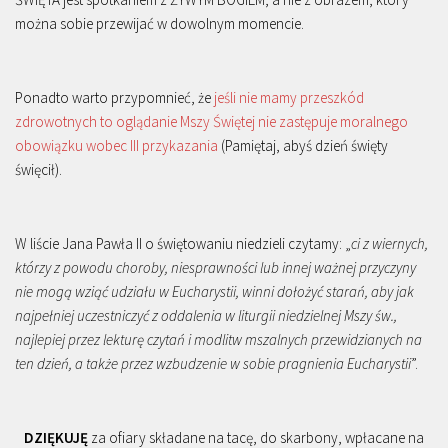
można sobie przewijać w dowolnym momencie.
Ponadto warto przypomnieć, że
jeśli nie mamy przeszkód
zdrowotnych to oglądanie Mszy Świętej nie zastępuje moralnego
obowiązku wobec III przykazania
(Pamiętaj, abyś dzień święty
święcił).
W liście Jana Pawła II o świętowaniu niedzieli czytamy: „
ci z wiernych,
którzy z powodu choroby, niesprawności lub innej ważnej przyczyny
nie mogą wziąć udziału w Eucharystii, winni dołożyć starań, aby jak
najpełniej uczestniczyć z oddalenia w liturgii niedzielnej Mszy św.,
najlepiej przez lekturę czytań i modlitw mszalnych przewidzianych na
ten dzień, a także przez wzbudzenie w sobie pragnienia Eucharystii
”.
DZIĘKUJĘ
za ofiary składane na tacę, do skarbony, wpłacane na