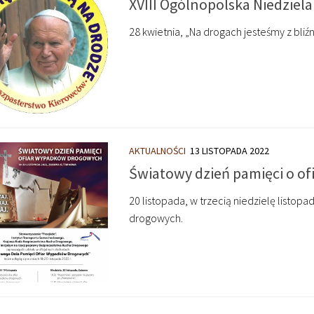
XVIII Ogólnopolska Niedziel
28 kwietnia, „Na drogach jesteśmy z bliźn
AKTUALNOŚCI
13 LISTOPADA 2022
Światowy dzień pamięci o o
20 listopada, w trzecią niedzielę listo
drogowych.