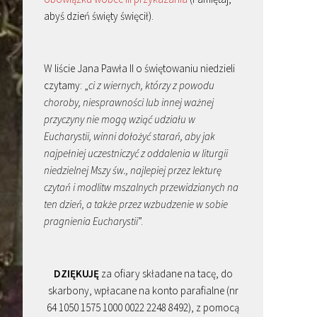
abyś dzień święty święcił).
W liście Jana Pawła II o świętowaniu niedzieli
czytamy: „
ci z wiernych, którzy z powodu
choroby, niesprawności lub innej ważnej
przyczyny nie mogą wziąć udziału w
Eucharystii, winni dołożyć starań, aby jak
najpełniej uczestniczyć z oddalenia w liturgii
niedzielnej Mszy św., najlepiej przez lekturę
czytań i modlitw mszalnych przewidzianych na
ten dzień, a także przez wzbudzenie w sobie
pragnienia Eucharystii
”.
DZIĘKUJĘ
za ofiary składane na tacę, do
skarbony, wpłacane na konto parafialne (nr
64 1050 1575 1000 0022 2248 8492), z pomocą