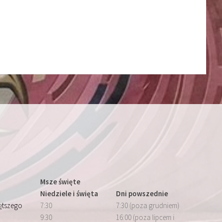
Msze święte
Niedziele i święta
Dni powszednie
iętszego
7:30
7:30 (poza grudniem)
9:30
16:00 (poza lipcem i