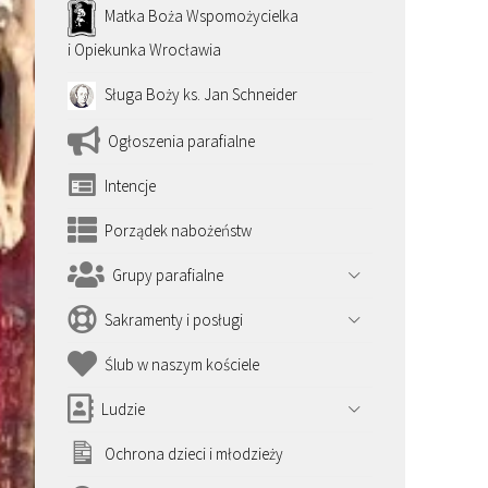
Matka Boża Wspomożycielka
i Opiekunka Wrocławia
Sługa Boży ks. Jan Schneider
Ogłoszenia parafialne
Intencje
Porządek nabożeństw
Grupy parafialne
Sakramenty i posługi
Ślub w naszym kościele
Ludzie
Ochrona dzieci i młodzieży