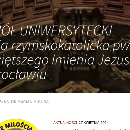
IÓŁ UNIWERSYTECKI
ia rzymskokatolicka pw
iętszego Imienia Jezus
ocławiu
G:
KS. DR MARIAN MIDURA
AKTUALNOŚCI
27 KWIETNIA 2024