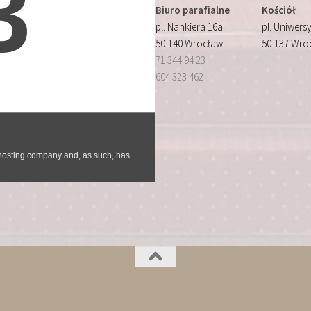
Biuro parafialne
Kościół
pl. Nankiera 16a
pl. Uniwersy
50-140 Wrocław
50-137 Wro
71 344 94 23
604 323 462