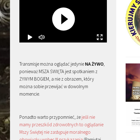
Transmisje można oglądać jedynie
NA ŻYWO
,
ponieważ MSZA ŚWIĘTA jest spotkaniem z
ŻYWYM BOGIEM, a nie z obrazem, który
można sobie przewijać w dowolnym
momencie.
Ponadto warto przypomnieć, że
jeśli nie
mamy przeszkód zdrowotnych to oglądanie
Mszy Świętej nie zastępuje moralnego
obowiązku wobec III przykazania
(Pamiętaj,