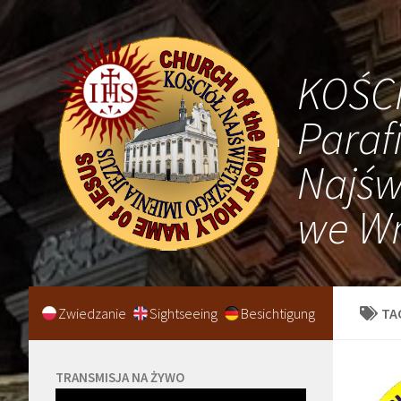
KOŚC
Paraf
Najśw
we Wr
Zwiedzanie
Sightseeing
Besichtigung
TA
TRANSMISJA NA ŻYWO