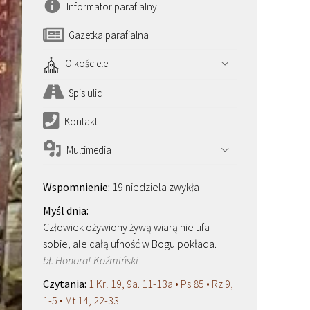
Informator parafialny
Gazetka parafialna
O kościele
Spis ulic
Kontakt
Multimedia
19 niedziela zwykła
Człowiek ożywiony żywą wiarą nie ufa
sobie, ale całą ufność w Bogu pokłada.
bł. Honorat Koźmiński
1 Krl 19, 9a. 11-13a • Ps 85 • Rz 9,
1-5 • Mt 14, 22-33