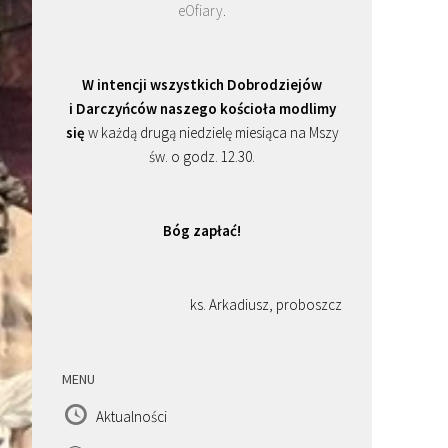
eOfiary
.
W intencji wszystkich Dobrodziejów
i Darczyńców naszego kościoła modlimy
się
w każdą drugą niedzielę miesiąca na Mszy
św. o godz. 12.30.
Bóg zapłać!
ks. Arkadiusz, proboszcz
MENU
Aktualności