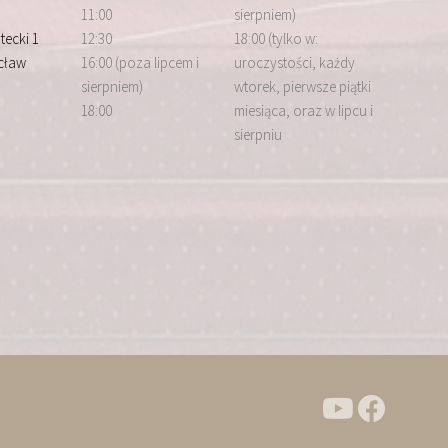
11:00
sierpniem)
tecki 1
12:30
18:00 (tylko w:
cław
16:00 (poza lipcem i
uroczystości, każdy
sierpniem)
wtorek, pierwsze piątki
18:00
miesiąca, oraz w lipcu i
sierpniu