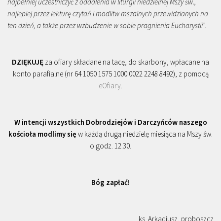
najpełniej uczestniczyć z oddalenia w liturgii niedzielnej Mszy św.,
najlepiej przez lekturę czytań i modlitw mszalnych przewidzianych na
ten dzień, a także przez wzbudzenie w sobie pragnienia Eucharystii
”.
DZIĘKUJĘ
za ofiary składane na tacę, do skarbony, wpłacane na
konto parafialne (nr 64 1050 1575 1000 0022 2248 8492), z pomocą
eOfiary
.
W intencji wszystkich Dobrodziejów i Darczyńców naszego
kościoła modlimy się
w każdą drugą niedzielę miesiąca na Mszy św.
o godz. 12.30.
Bóg zapłać!
ks. Arkadiusz, proboszcz