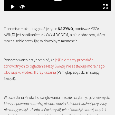
Transmisje można oglądać jedynie
NA ŻYWO
, ponieważ MSZA
ŚWIĘTA jest spotkaniem z ŻYWYM BOGIEM, a nie z obrazem, który
można sobie przewijać w dowolnym momencie.
Ponadto warto przypomnieć, że
jeśli nie mamy przeszkód
zdrowotnych to oglądanie Mszy Świętej nie zastępuje moralnego
obowiązku wobec III przykazania
(Pamiętaj, abyś dzień święty
święcił).
W liście Jana Pawła II o świętowaniu niedzieli czytamy: „
ci z wiernych,
którzy z powodu choroby, niesprawności lub innej ważnej przyczyny
nie mogą wziąć udziału w Eucharystii, winni dołożyć starań, aby jak