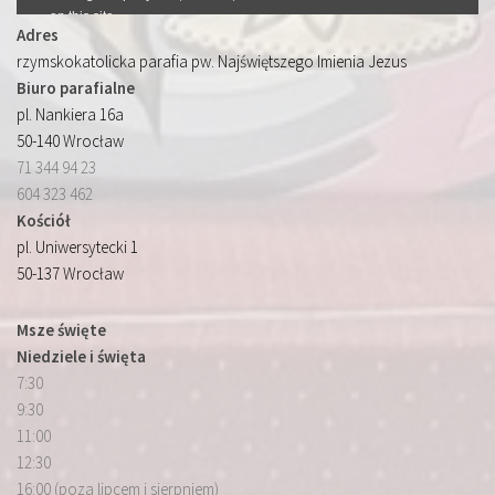
Adres
rzymskokatolicka parafia pw. Najświętszego Imienia Jezus
Biuro parafialne
pl. Nankiera 16a
50-140 Wrocław
71 344 94 23
604 323 462
Kościół
pl. Uniwersytecki 1
50-137 Wrocław
Msze święte
Niedziele i święta
7:30
9:30
11:00
12:30
16:00 (poza lipcem i sierpniem)