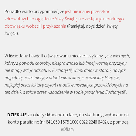
Ponadto warto przypomnieć, że
jeśli nie mamy przeszkód
zdrowotnych to oglądanie Mszy Świętej nie zastępuje moralnego
obowiązku wobec III przykazania
(Pamiętaj, abyś dzień święty
święcił).
W liście Jana Pawła II o świętowaniu niedzieli czytamy: „
ci z wiernych,
którzy z powodu choroby, niesprawności lub innej ważnej przyczyny
nie mogą wziąć udziału w Eucharystii, winni dołożyć starań, aby jak
najpełniej uczestniczyć z oddalenia w liturgii niedzielnej Mszy św.,
najlepiej przez lekturę czytań i modlitw mszalnych przewidzianych na
ten dzień, a także przez wzbudzenie w sobie pragnienia Eucharystii
”.
DZIĘKUJĘ
za ofiary składane na tacę, do skarbony, wpłacane na
konto parafialne (nr 64 1050 1575 1000 0022 2248 8492), z pomocą
eOfiary
.