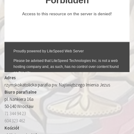
Adres
rzymskokatolicka parafia pw. Najświętszego Imienia Jezus
Biuro parafialne
pl. Nankiera 16a
50-140 Wrocław
71 344 94 23
604 323 462
Kościół