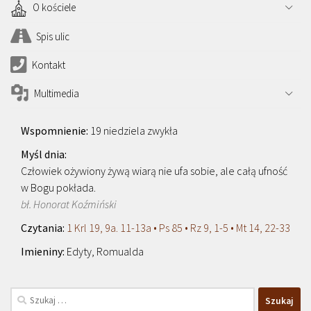
O kościele
Spis ulic
Kontakt
Multimedia
19 niedziela zwykła
Człowiek ożywiony żywą wiarą nie ufa sobie, ale całą ufność
w Bogu pokłada.
bł. Honorat Koźmiński
1 Krl 19, 9a. 11-13a • Ps 85 • Rz 9, 1-5 • Mt 14, 22-33
Edyty, Romualda
Szukaj: