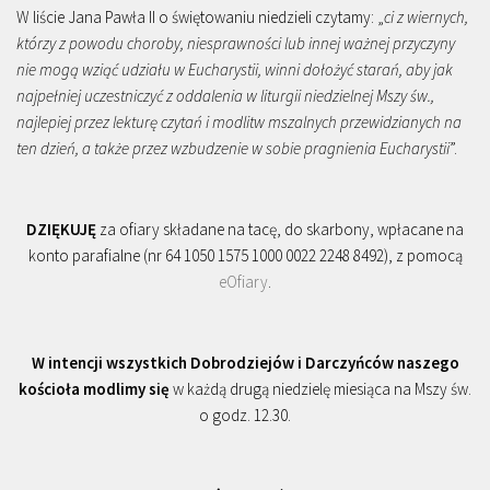
W liście Jana Pawła II o świętowaniu niedzieli czytamy: „
ci z wiernych,
którzy z powodu choroby, niesprawności lub innej ważnej przyczyny
nie mogą wziąć udziału w Eucharystii, winni dołożyć starań, aby jak
najpełniej uczestniczyć z oddalenia w liturgii niedzielnej Mszy św.,
najlepiej przez lekturę czytań i modlitw mszalnych przewidzianych na
ten dzień, a także przez wzbudzenie w sobie pragnienia Eucharystii
”.
DZIĘKUJĘ
za ofiary składane na tacę, do skarbony, wpłacane na
konto parafialne (nr 64 1050 1575 1000 0022 2248 8492), z pomocą
eOfiary
.
W intencji wszystkich Dobrodziejów i Darczyńców naszego
kościoła modlimy się
w każdą drugą niedzielę miesiąca na Mszy św.
o godz. 12.30.