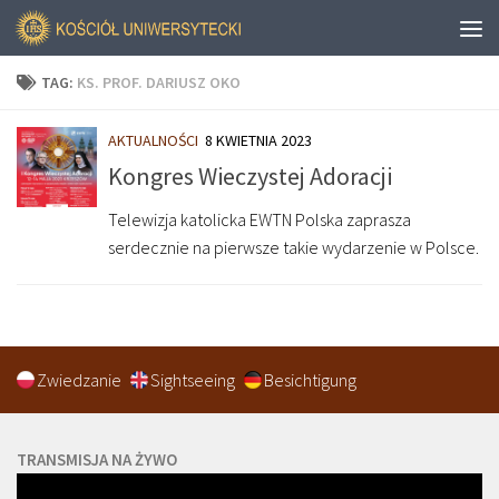
TAG:
KS. PROF. DARIUSZ OKO
AKTUALNOŚCI
8 KWIETNIA 2023
Kongres Wieczystej Adoracji
Telewizja katolicka EWTN Polska zaprasza
serdecznie na pierwsze takie wydarzenie w Polsce.
Zwiedzanie
Sightseeing
Besichtigung
TRANSMISJA NA ŻYWO