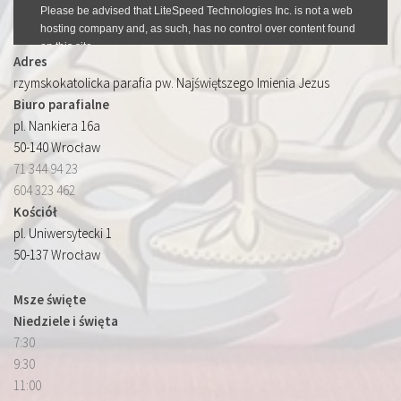
Adres
rzymskokatolicka parafia pw. Najświętszego Imienia Jezus
Biuro parafialne
pl. Nankiera 16a
50-140 Wrocław
71 344 94 23
604 323 462
Kościół
pl. Uniwersytecki 1
50-137 Wrocław
Msze święte
Niedziele i święta
7:30
9:30
11:00