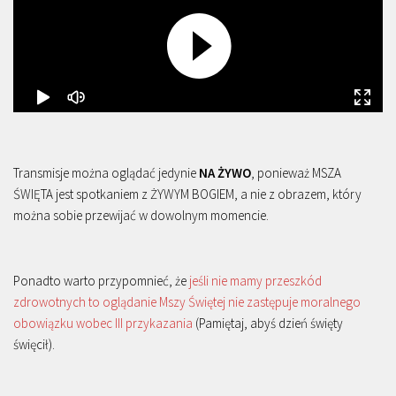
Transmisje można oglądać jedynie
NA ŻYWO
, ponieważ MSZA
ŚWIĘTA jest spotkaniem z ŻYWYM BOGIEM, a nie z obrazem, który
można sobie przewijać w dowolnym momencie.
Ponadto warto przypomnieć, że
jeśli nie mamy przeszkód
zdrowotnych to oglądanie Mszy Świętej nie zastępuje moralnego
obowiązku wobec III przykazania
(Pamiętaj, abyś dzień święty
święcił).