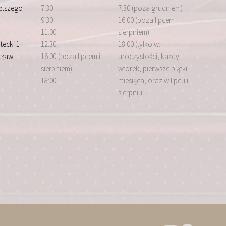
iętszego
7:30
7:30 (poza grudniem)
9:30
16:00 (poza lipcem i
11:00
sierpniem)
tecki 1
12:30
18:00 (tylko w:
cław
16:00 (poza lipcem i
uroczystości, każdy
sierpniem)
wtorek, pierwsze piątki
18:00
miesiąca, oraz w lipcu i
sierpniu