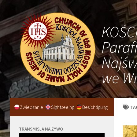
KOŚC
Paraf
Najśw
we Wr
Zwiedzanie
Sightseeing
Besichtigung
TA
TRANSMISJA NA ŻYWO