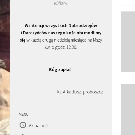
eOfiary
.
W intencji wszystkich Dobrodziejów
i Darczyńców naszego kościoła modlimy
się
w każdą drugą niedzielę miesiąca na Mszy
św. o godz. 12.30.
Bóg zapłać!
ks. Arkadiusz, proboszcz
MENU
Aktualności