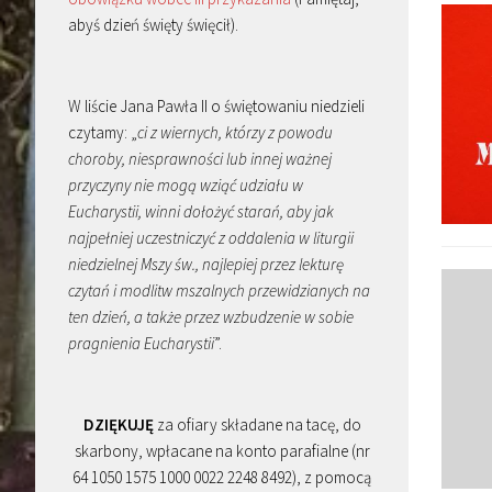
abyś dzień święty święcił).
W liście Jana Pawła II o świętowaniu niedzieli
czytamy: „
ci z wiernych, którzy z powodu
choroby, niesprawności lub innej ważnej
przyczyny nie mogą wziąć udziału w
Eucharystii, winni dołożyć starań, aby jak
najpełniej uczestniczyć z oddalenia w liturgii
niedzielnej Mszy św., najlepiej przez lekturę
czytań i modlitw mszalnych przewidzianych na
ten dzień, a także przez wzbudzenie w sobie
pragnienia Eucharystii
”.
DZIĘKUJĘ
za ofiary składane na tacę, do
skarbony, wpłacane na konto parafialne (nr
64 1050 1575 1000 0022 2248 8492), z pomocą