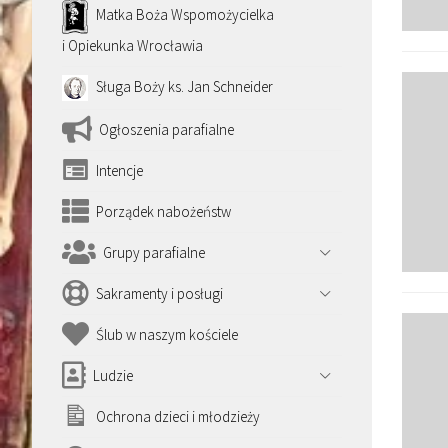
Matka Boża Wspomożycielka
i Opiekunka Wrocławia
Sługa Boży ks. Jan Schneider
Ogłoszenia parafialne
Intencje
Porządek nabożeństw
Grupy parafialne
Sakramenty i posługi
Ślub w naszym kościele
Ludzie
Ochrona dzieci i młodzieży