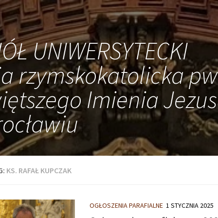
IÓŁ UNIWERSYTECKI
ia rzymskokatolicka pw
iętszego Imienia Jezus
ocławiu
G:
KS. RAFAŁ KUPCZAK
OGŁOSZENIA PARAFIALNE
1 STYCZNIA 2025