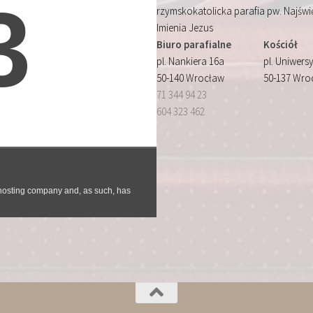
rzymskokatolicka parafia pw. Najśw
Imienia Jezus
Biuro parafialne
Kościół
pl. Nankiera 16a
pl. Uniwersy
50-140 Wrocław
50-137 Wro
71 344 94 23
604 323 462