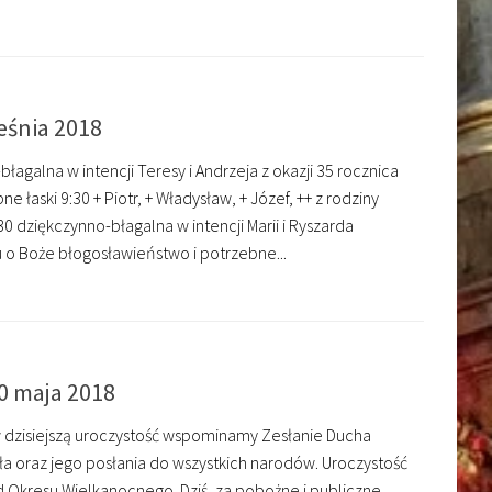
eśnia 2018
łagalna w intencji Teresy i Andrzeja z okazji 35 rocznica
 łaski 9:30 + Piotr, + Władysław, + Józef, ++ z rodziny
0 dziękczynno-błagalna w intencji Marii i Ryszarda
u o Boże błogosławieństwo i potrzebne...
0 maja 2018
w dzisiejszą uroczystość wspominamy Zesłanie Ducha
a oraz jego posłania do wszystkich narodów. Uroczystość
Okresu Wielkanocnego. Dziś, za pobożne i publiczne