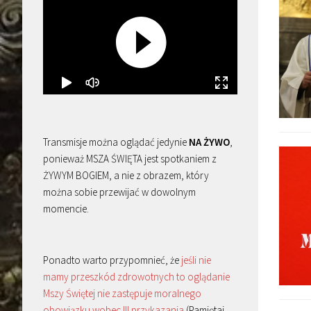
Transmisje można oglądać jedynie
NA ŻYWO
,
ponieważ MSZA ŚWIĘTA jest spotkaniem z
ŻYWYM BOGIEM, a nie z obrazem, który
można sobie przewijać w dowolnym
momencie.
Ponadto warto przypomnieć, że
jeśli nie
mamy przeszkód zdrowotnych to oglądanie
Mszy Świętej nie zastępuje moralnego
obowiązku wobec III przykazania
(Pamiętaj,