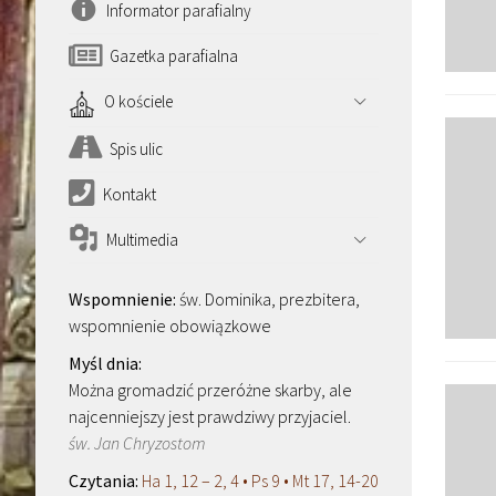
Informator parafialny
Gazetka parafialna
O kościele
Spis ulic
Kontakt
Multimedia
św. Dominika, prezbitera,
wspomnienie obowiązkowe
Można gromadzić przeróżne skarby, ale
najcenniejszy jest prawdziwy przyjaciel.
św. Jan Chryzostom
Ha 1, 12 – 2, 4 • Ps 9 • Mt 17, 14-20