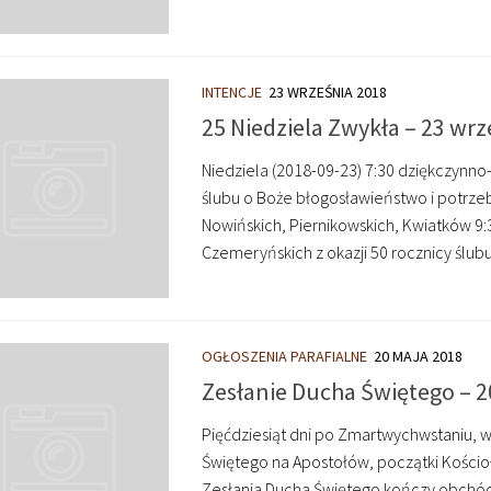
INTENCJE
23 WRZEŚNIA 2018
25 Niedziela Zwykła – 23 wrz
Niedziela (2018-09-23) 7:30 dziękczynno-b
ślubu o Boże błogosławieństwo i potrzebne
Nowińskich, Piernikowskich, Kwiatków 9:3
Czemeryńskich z okazji 50 rocznicy ślub
OGŁOSZENIA PARAFIALNE
20 MAJA 2018
Zesłanie Ducha Świętego – 2
Pięćdziesiąt dni po Zmartwychwstaniu, 
Świętego na Apostołów, początki Kościoł
Zesłania Ducha Świętego kończy obchód 