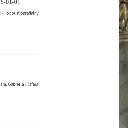
25-01-01
ki, odpust parafialny
ła, Gabriela i Rafała