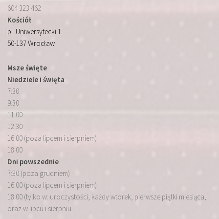
604 323 462
Kościół
pl. Uniwersytecki 1
50-137 Wrocław
Msze święte
Niedziele i święta
7:30
9:30
11:00
12:30
16:00 (poza lipcem i sierpniem)
18:00
Dni powszednie
7:30 (poza grudniem)
16:00 (poza lipcem i sierpniem)
18:00 (tylko w: uroczystości, każdy wtorek, pierwsze piątki miesiąca,
oraz w lipcu i sierpniu