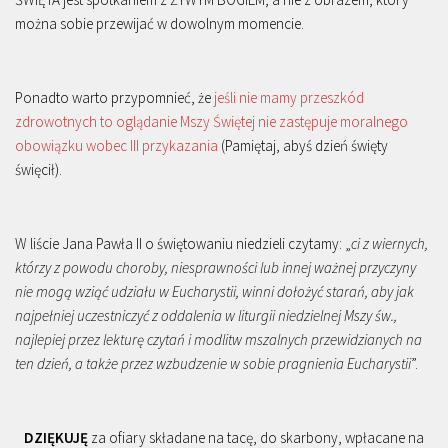
można sobie przewijać w dowolnym momencie.
Ponadto warto przypomnieć, że
jeśli nie mamy przeszkód
zdrowotnych to oglądanie Mszy Świętej nie zastępuje moralnego
obowiązku wobec III przykazania
(Pamiętaj, abyś dzień święty
święcił).
W liście Jana Pawła II o świętowaniu niedzieli czytamy: „
ci z wiernych,
którzy z powodu choroby, niesprawności lub innej ważnej przyczyny
nie mogą wziąć udziału w Eucharystii, winni dołożyć starań, aby jak
najpełniej uczestniczyć z oddalenia w liturgii niedzielnej Mszy św.,
najlepiej przez lekturę czytań i modlitw mszalnych przewidzianych na
ten dzień, a także przez wzbudzenie w sobie pragnienia Eucharystii
”.
DZIĘKUJĘ
za ofiary składane na tacę, do skarbony, wpłacane na