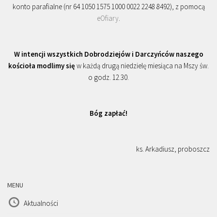
konto parafialne (nr 64 1050 1575 1000 0022 2248 8492), z pomocą
eOfiary
.
W intencji wszystkich Dobrodziejów i Darczyńców naszego
kościoła modlimy się
w każdą drugą niedzielę miesiąca na Mszy św.
o godz. 12.30.
Bóg zapłać!
ks. Arkadiusz, proboszcz
MENU
Aktualności