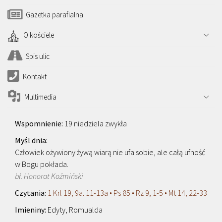
Gazetka parafialna
O kościele
Spis ulic
Kontakt
Multimedia
19 niedziela zwykła
Człowiek ożywiony żywą wiarą nie ufa sobie, ale całą ufność
w Bogu pokłada.
bł. Honorat Koźmiński
1 Krl 19, 9a. 11-13a • Ps 85 • Rz 9, 1-5 • Mt 14, 22-33
Edyty, Romualda