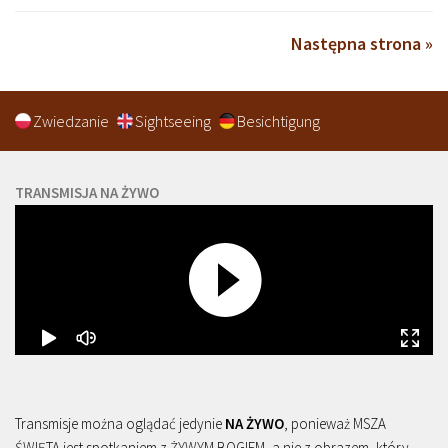
Następna strona »
Zwiedzanie
Sightseeing
Besichtigung
TRANSMISJA NA ŻYWO
Transmisje można oglądać jedynie
NA ŻYWO
, ponieważ MSZA
ŚWIĘTA jest spotkaniem z ŻYWYM BOGIEM, a nie z obrazem, który