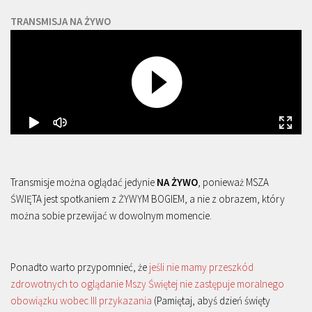
TRANSMISJA NA ŻYWO
Transmisje można oglądać jedynie
NA ŻYWO
, ponieważ MSZA
ŚWIĘTA jest spotkaniem z ŻYWYM BOGIEM, a nie z obrazem, który
można sobie przewijać w dowolnym momencie.
Ponadto warto przypomnieć, że
jeśli nie mamy przeszkód
zdrowotnych to oglądanie Mszy Świętej nie zastępuje moralnego
obowiązku wobec III przykazania
(Pamiętaj, abyś dzień święty