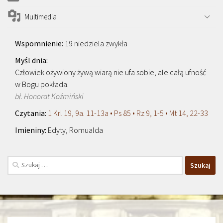
Multimedia
19 niedziela zwykła
Człowiek ożywiony żywą wiarą nie ufa sobie, ale całą ufność
w Bogu pokłada.
bł. Honorat Koźmiński
1 Krl 19, 9a. 11-13a • Ps 85 • Rz 9, 1-5 • Mt 14, 22-33
Edyty, Romualda
Szukaj: