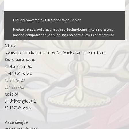
Adres
rzymskokatolicka parafia pw. Najświętszego Imienia Jezus
Biuro parafialne
pl. Nankiera 16a
50-140 Wrocław
71 344 94 23
604 323 462
Kościół
pl. Uniwersytecki 1
50-137 Wrocław
Msze święte