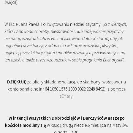
święcił).
W liście Jana Pawła II o świętowaniu niedzieli czytamy: „
ci z wiernych,
którzy z powodu choroby, niesprawności lub innej ważnej przyczyny
nie mogą wziąć udziału w Eucharystii, winni dołożyć starań, aby jak
najpełniej uczestniczyć z oddalenia w liturgii niedzielnej Mszy św.,
najlepiej przez lekturę czytań i modlitw mszalnych przewidzianych na
ten dzień, a także przez wzbudzenie w sobie pragnienia Eucharystii
”.
DZIĘKUJĘ
za ofiary składane na tacę, do skarbony, wpłacane na
konto parafialne (nr 64 1050 1575 1000 0022 2248 8492), z pomocą
eOfiary
.
W intencji wszystkich Dobrodziejów i Darczyńców naszego
kościoła modlimy się
w każdą drugą niedzielę miesiąca na Mszy św.
o godz. 12.30.