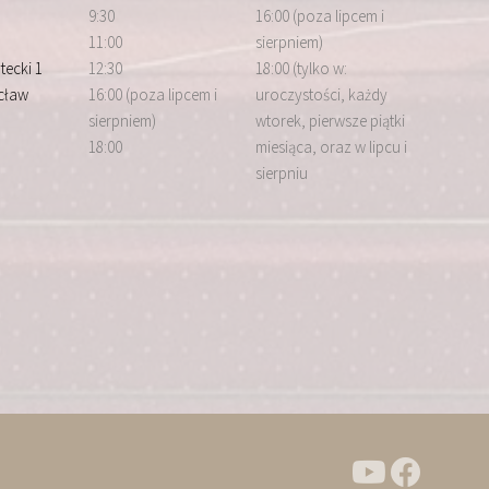
9:30
16:00 (poza lipcem i
11:00
sierpniem)
tecki 1
12:30
18:00 (tylko w:
cław
16:00 (poza lipcem i
uroczystości, każdy
sierpniem)
wtorek, pierwsze piątki
18:00
miesiąca, oraz w lipcu i
sierpniu