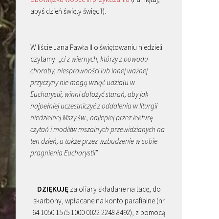
abyś dzień święty święcił).
W liście Jana Pawła II o świętowaniu niedzieli
czytamy: „
ci z wiernych, którzy z powodu
choroby, niesprawności lub innej ważnej
przyczyny nie mogą wziąć udziału w
Eucharystii, winni dołożyć starań, aby jak
najpełniej uczestniczyć z oddalenia w liturgii
niedzielnej Mszy św., najlepiej przez lekturę
czytań i modlitw mszalnych przewidzianych na
ten dzień, a także przez wzbudzenie w sobie
pragnienia Eucharystii
”.
DZIĘKUJĘ
za ofiary składane na tacę, do
skarbony, wpłacane na konto parafialne (nr
64 1050 1575 1000 0022 2248 8492), z pomocą