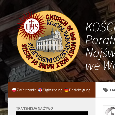
KOŚC
Paraf
Najśw
we Wr
Zwiedzanie
Sightseeing
Besichtigung
TA
TRANSMISJA NA ŻYWO