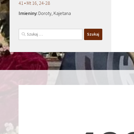
41 • Mt 16, 24-28
Doroty, Kajetana
Szukaj: