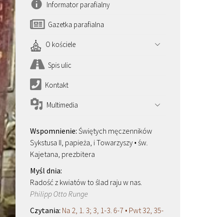
Informator parafialny
Gazetka parafialna
O kościele
Spis ulic
Kontakt
Multimedia
Świętych męczenników
Sykstusa II, papieża, i Towarzyszy • św.
Kajetana, prezbitera
Radość z kwiatów to ślad raju w nas.
Philipp Otto Runge
Na 2, 1. 3; 3, 1-3. 6-7 • Pwt 32, 35-