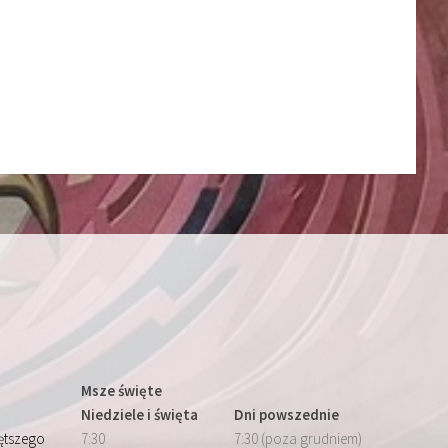
Msze święte
Niedziele i święta
Dni powszednie
iętszego
7:30
7:30 (poza grudniem)