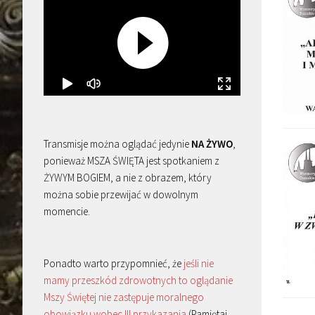
Transmisje można oglądać jedynie
NA ŻYWO
,
ponieważ MSZA ŚWIĘTA jest spotkaniem z
ŻYWYM BOGIEM, a nie z obrazem, który
można sobie przewijać w dowolnym
momencie.
Ponadto warto przypomnieć, że
jeśli nie
mamy przeszkód zdrowotnych to oglądanie
Mszy Świętej nie zastępuje moralnego
obowiązku wobec III przykazania
(Pamiętaj,