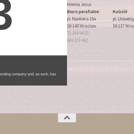
Imienia Jezus
Biuro parafialne
Kościół
pl. Nankiera 16a
pl. Uniwersy
50-140 Wrocław
50-137 Wro
71 344 94 23
604 323 462