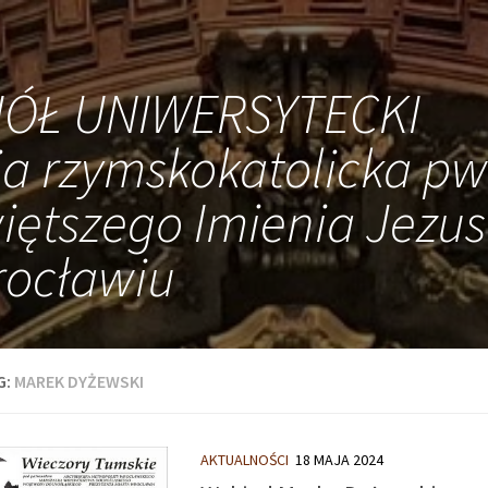
IÓŁ UNIWERSYTECKI
ia rzymskokatolicka pw
iętszego Imienia Jezus
ocławiu
G:
MAREK DYŻEWSKI
AKTUALNOŚCI
18 MAJA 2024