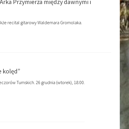
Arka Przymierza między dawnymi i
także recital gitarowy Waldemara Gromolaka.
e kolęd”
zorów Tumskich. 26 grudnia (wtorek), 18:00.