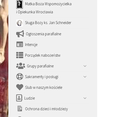
Matka Boża Wspomożycielka
i Opiekunka Wrocławia
Sługa Boży ks. Jan Schneider
Ogłoszenia parafialne
Intencje
Porządek nabożeństw
Grupy parafialne
Sakramenty i posługi
Ślub w naszym kościele
Ludzie
Ochrona dzieci i młodzieży