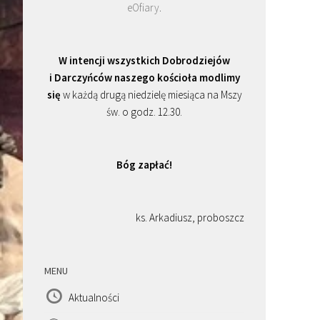
eOfiary
.
W intencji wszystkich Dobrodziejów
i Darczyńców naszego kościoła modlimy
się
w każdą drugą niedzielę miesiąca na Mszy
św. o godz. 12.30.
Bóg zapłać!
ks. Arkadiusz, proboszcz
MENU
Aktualności