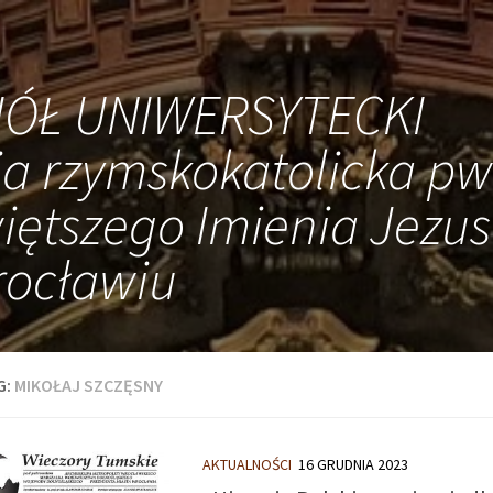
IÓŁ UNIWERSYTECKI
ia rzymskokatolicka pw
iętszego Imienia Jezus
ocławiu
G:
MIKOŁAJ SZCZĘSNY
AKTUALNOŚCI
16 GRUDNIA 2023