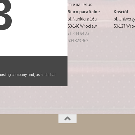
Imienia Jezus
Biuro parafialne
Kościół
pl. Nankiera 16a
pl. Uniwersy
50-140 Wrocław
50-137 Wro
71 344 94 23
604 323 462