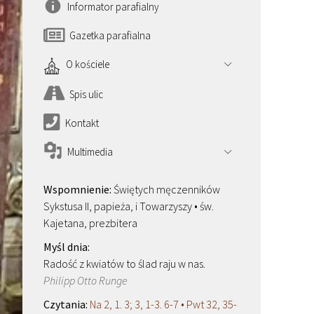
Informator parafialny
Gazetka parafialna
O kościele
Spis ulic
Kontakt
Multimedia
Świętych męczenników
Sykstusa II, papieża, i Towarzyszy • św.
Kajetana, prezbitera
Radość z kwiatów to ślad raju w nas.
Philipp Otto Runge
Na 2, 1. 3; 3, 1-3. 6-7 • Pwt 32, 35-