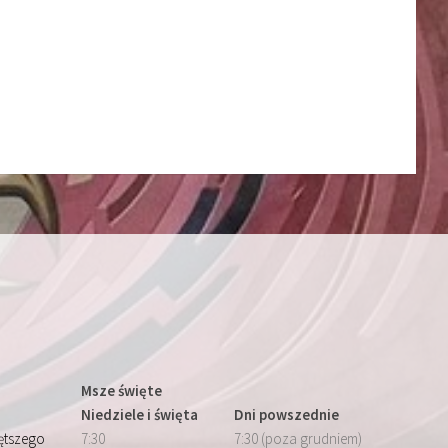
Msze święte
Niedziele i święta
Dni powszednie
iętszego
7:30
7:30 (poza grudniem)