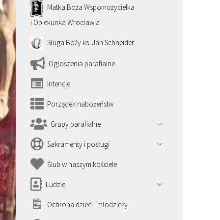
Matka Boża Wspomożycielka
i Opiekunka Wrocławia
Sługa Boży ks. Jan Schneider
Ogłoszenia parafialne
Intencje
Porządek nabożeństw
Grupy parafialne
Sakramenty i posługi
Ślub w naszym kościele
Ludzie
Ochrona dzieci i młodzieży