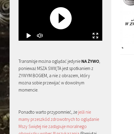
Transmisje można oglądać jedynie
NA ŻYWO
,
ponieważ MSZA ŚWIĘTA jest spotkaniem z
ŻYWYM BOGIEM, a nie z obrazem, który
można sobie przewijać w dowolnym
momencie.
Ponadto warto przypomnieć, że
jeśli nie
mamy przeszkód zdrowotnych to oglądanie
Mszy Świętej nie zastępuje moralnego
obowiązku wobec III przykazania
(Pamiętaj,