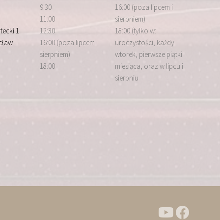
9:30
16:00 (poza lipcem i
11:00
sierpniem)
tecki 1
12:30
18:00 (tylko w:
cław
16:00 (poza lipcem i
uroczystości, każdy
sierpniem)
wtorek, pierwsze piątki
18:00
miesiąca, oraz w lipcu i
sierpniu