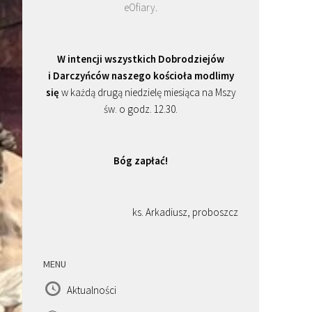
eOfiary
.
W intencji wszystkich Dobrodziejów
i Darczyńców naszego kościoła modlimy
się
w każdą drugą niedzielę miesiąca na Mszy
św. o godz. 12.30.
Bóg zapłać!
ks. Arkadiusz, proboszcz
MENU
Aktualności