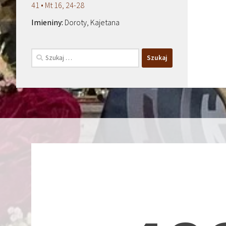
41 • Mt 16, 24-28
Doroty, Kajetana
Szukaj: