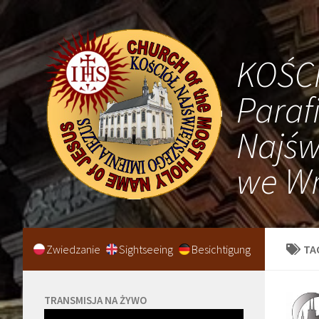
KOŚC
Paraf
Najśw
we Wr
Zwiedzanie
Sightseeing
Besichtigung
TA
TRANSMISJA NA ŻYWO