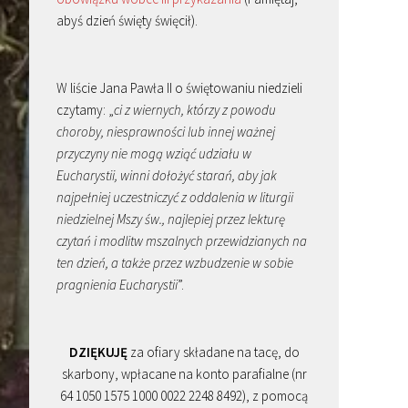
abyś dzień święty święcił).
W liście Jana Pawła II o świętowaniu niedzieli
czytamy: „
ci z wiernych, którzy z powodu
choroby, niesprawności lub innej ważnej
przyczyny nie mogą wziąć udziału w
Eucharystii, winni dołożyć starań, aby jak
najpełniej uczestniczyć z oddalenia w liturgii
niedzielnej Mszy św., najlepiej przez lekturę
czytań i modlitw mszalnych przewidzianych na
ten dzień, a także przez wzbudzenie w sobie
pragnienia Eucharystii
”.
DZIĘKUJĘ
za ofiary składane na tacę, do
skarbony, wpłacane na konto parafialne (nr
64 1050 1575 1000 0022 2248 8492), z pomocą