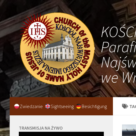
KOŚC
Paraf
Najśw
we Wr
Zwiedzanie
Sightseeing
Besichtigung
TA
TRANSMISJA NA ŻYWO