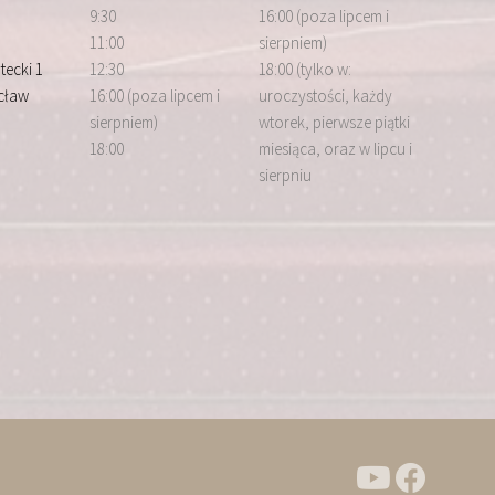
9:30
16:00 (poza lipcem i
11:00
sierpniem)
tecki 1
12:30
18:00 (tylko w:
cław
16:00 (poza lipcem i
uroczystości, każdy
sierpniem)
wtorek, pierwsze piątki
18:00
miesiąca, oraz w lipcu i
sierpniu