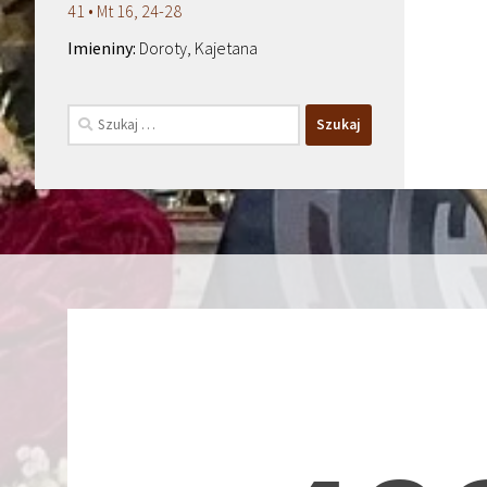
41 • Mt 16, 24-28
Doroty, Kajetana
Szukaj: