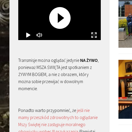
Transmisje można oglądać jedynie
NA ŻYWO
,
ponieważ MSZA ŚWIĘTA jest spotkaniem z
ŻYWYM BOGIEM, a nie z obrazem, który
można sobie przewijać w dowolnym
momencie.
Ponadto warto przypomnieć, że
jeśli nie
mamy przeszkód zdrowotnych to oglądanie
Mszy Świętej nie zastępuje moralnego
obowiązku wobec III przykazania
(Pamiętaj,