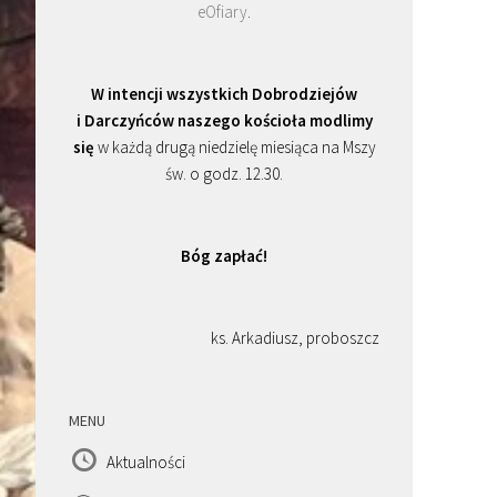
eOfiary
.
W intencji wszystkich Dobrodziejów
i Darczyńców naszego kościoła modlimy
się
w każdą drugą niedzielę miesiąca na Mszy
św. o godz. 12.30.
Bóg zapłać!
ks. Arkadiusz, proboszcz
MENU
Aktualności