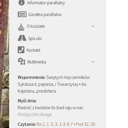
Informator parafialny
Gazetka parafialna
O kościele
Spis ulic
Kontakt
Multimedia
Świętych męczenników
Sykstusa II, papieża, i Towarzyszy • św.
Kajetana, prezbitera
Radość z kwiatów to ślad raju w nas.
Philipp Otto Runge
Na 2, 1. 3; 3, 1-3. 6-7 • Pwt 32, 35-