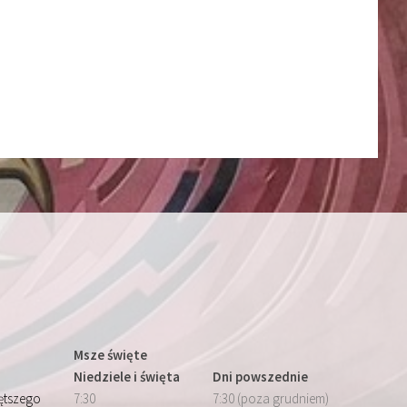
Msze święte
Niedziele i święta
Dni powszednie
iętszego
7:30
7:30 (poza grudniem)