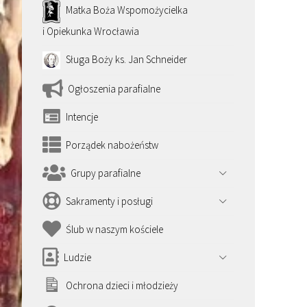
Matka Boża Wspomożycielka
i Opiekunka Wrocławia
Sługa Boży ks. Jan Schneider
Ogłoszenia parafialne
Intencje
Porządek nabożeństw
Grupy parafialne
Sakramenty i posługi
Ślub w naszym kościele
Ludzie
Ochrona dzieci i młodzieży