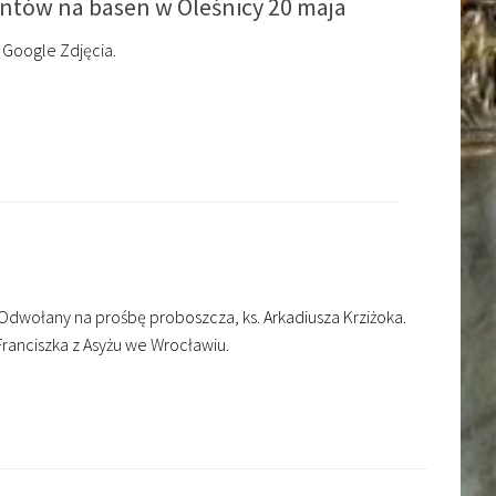
antów na basen w Oleśnicy 20 maja
 Google Zdjęcia.
Odwołany na prośbę proboszcza, ks. Arkadiusza Krziżoka.
Franciszka z Asyżu we Wrocławiu.