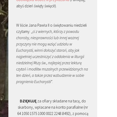
abyś dzień święty święcił).
W liście Jana Pawła II o świętowaniu niedzieli
czytamy: „
ci z wiernych, którzy z powodu
choroby, niesprawności lub innej ważnej
przyczyny nie mogą wziąć udziału w
Eucharystii, winni dołożyć starań, aby jak
najpełniej uczestniczyć z oddalenia w liturgii
niedzielnej Mszy św., najlepiej przez lekturę
czytań i modlitw mszalnych przewidzianych na
ten dzień, a także przez wzbudzenie w sobie
pragnienia Eucharystii
”.
DZIĘKUJĘ
za ofiary składane na tacę, do
skarbony, wpłacane na konto parafialne (nr
64 1050 1575 1000 0022 2248 8492), z pomocą