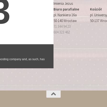
Imienia Jezus
Biuro parafialne
Kościół
pl. Nankiera 16a
pl. Uniwersy
50-140 Wrocław
50-137 Wro
71 344 94 23
604 323 462