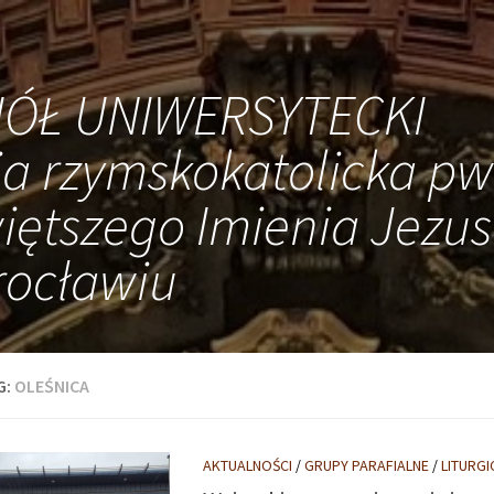
IÓŁ UNIWERSYTECKI
ia rzymskokatolicka pw
iętszego Imienia Jezus
ocławiu
G:
OLEŚNICA
AKTUALNOŚCI
/
GRUPY PARAFIALNE
/
LITURG