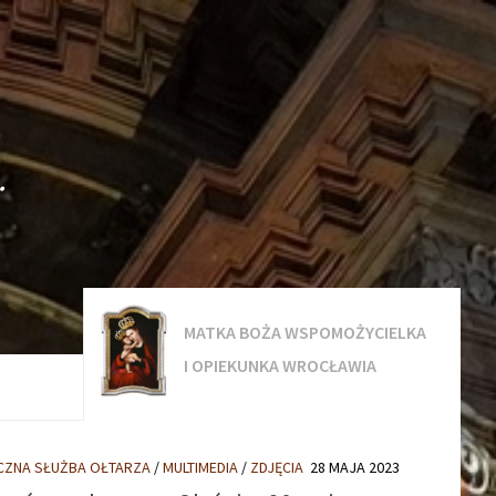
.
MATKA BOŻA WSPOMOŻYCIELKA
I OPIEKUNKA WROCŁAWIA
ICZNA SŁUŻBA OŁTARZA
/
MULTIMEDIA
/
ZDJĘCIA
28 MAJA 2023