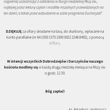
najpełniej uczestniczyć z oddalenia w liturgii niedzielnej Mszy św.,
najlepiej przez lekturę czytań i modlitw mszalnych przewidzianych na
ten dzień, a także przez wzbudzenie w sobie pragnienia Eucharystii
”.
DZIĘKUJĘ
za ofiary składane na tacę, do skarbony, wpłacane na
konto parafialne (nr 64 1050 1575 1000 0022 2248 8492), z pomocą
eOfiary
.
W intencji wszystkich Dobrodziejów i Darczyńców naszego
kościoła modlimy się
w każdą drugą niedzielę miesiąca na Mszy św.
o godz. 12.30.
Bóg zapłać!
ks. Arkadiusz, proboszcz