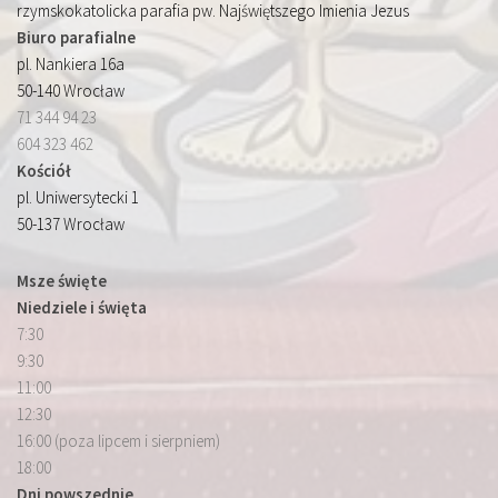
rzymskokatolicka parafia pw. Najświętszego Imienia Jezus
Biuro parafialne
pl. Nankiera 16a
50-140 Wrocław
71 344 94 23
604 323 462
Kościół
pl. Uniwersytecki 1
50-137 Wrocław
Msze święte
Niedziele i święta
7:30
9:30
11:00
12:30
16:00 (poza lipcem i sierpniem)
18:00
Dni powszednie