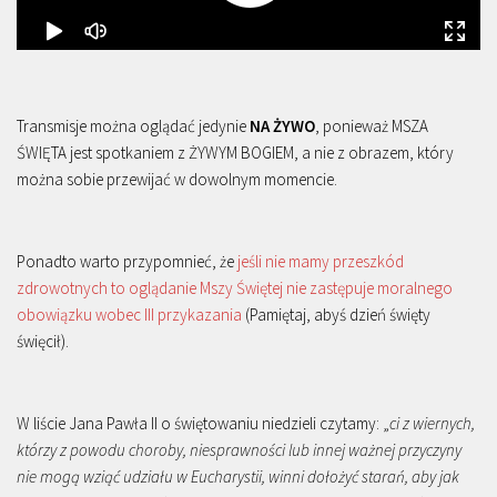
Transmisje można oglądać jedynie
NA ŻYWO
, ponieważ MSZA
ŚWIĘTA jest spotkaniem z ŻYWYM BOGIEM, a nie z obrazem, który
można sobie przewijać w dowolnym momencie.
Ponadto warto przypomnieć, że
jeśli nie mamy przeszkód
zdrowotnych to oglądanie Mszy Świętej nie zastępuje moralnego
obowiązku wobec III przykazania
(Pamiętaj, abyś dzień święty
święcił).
W liście Jana Pawła II o świętowaniu niedzieli czytamy: „
ci z wiernych,
którzy z powodu choroby, niesprawności lub innej ważnej przyczyny
nie mogą wziąć udziału w Eucharystii, winni dołożyć starań, aby jak