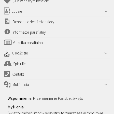
Ślub w naszym kościele
Ludzie
Ochrona dzieci i młodzieży
Informator parafialny
Gazetka parafialna
O kościele
Spis ulic
Kontakt
Multimedia
Przemienienie Pańskie, święto
Światło, miłość, moc – wszystko to znajdziesz w modlitwie.