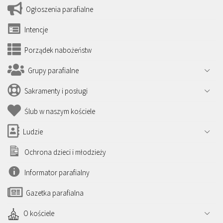
Ogłoszenia parafialne
Intencje
Porządek nabożeństw
Grupy parafialne
Sakramenty i posługi
Ślub w naszym kościele
Ludzie
Ochrona dzieci i młodzieży
Informator parafialny
Gazetka parafialna
O kościele