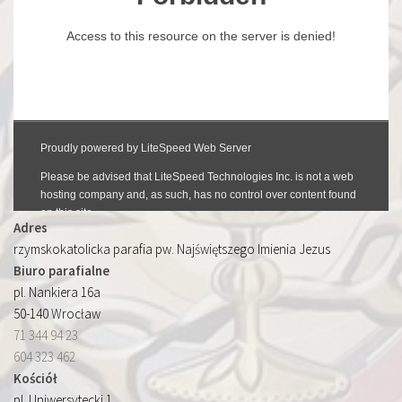
Adres
rzymskokatolicka parafia pw. Najświętszego Imienia Jezus
Biuro parafialne
pl. Nankiera 16a
50-140 Wrocław
71 344 94 23
604 323 462
Kościół
pl. Uniwersytecki 1