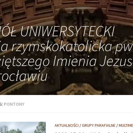
IÓŁ UNIWERSYTECKI
ia rzymskokatolicka pw
iętszego Imienia Jezus
ocławiu
G:
PONTONY
AKTUALNOŚCI
/
GRUPY PARAFIALNE
/
MULTIME