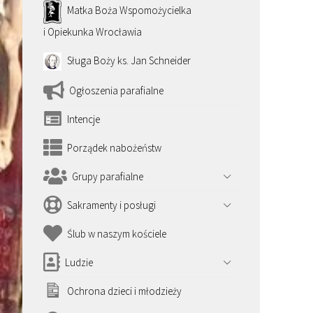
Matka Boża Wspomożycielka
i Opiekunka Wrocławia
Sługa Boży ks. Jan Schneider
Ogłoszenia parafialne
Intencje
Porządek nabożeństw
Grupy parafialne
Sakramenty i posługi
Ślub w naszym kościele
Ludzie
Ochrona dzieci i młodzieży