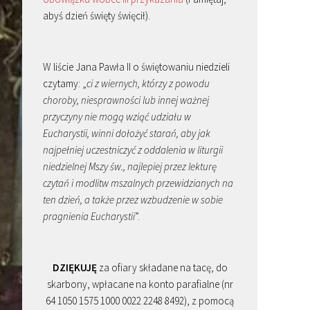
abyś dzień święty święcił).
W liście Jana Pawła II o świętowaniu niedzieli
czytamy: „
ci z wiernych, którzy z powodu
choroby, niesprawności lub innej ważnej
przyczyny nie mogą wziąć udziału w
Eucharystii, winni dołożyć starań, aby jak
najpełniej uczestniczyć z oddalenia w liturgii
niedzielnej Mszy św., najlepiej przez lekturę
czytań i modlitw mszalnych przewidzianych na
ten dzień, a także przez wzbudzenie w sobie
pragnienia Eucharystii
”.
DZIĘKUJĘ
za ofiary składane na tacę, do
skarbony, wpłacane na konto parafialne (nr
64 1050 1575 1000 0022 2248 8492), z pomocą