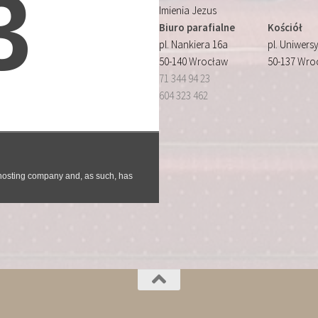
Imienia Jezus
Biuro parafialne
Kościół
pl. Nankiera 16a
pl. Uniwersy
50-140 Wrocław
50-137 Wro
71 344 94 23
604 323 462