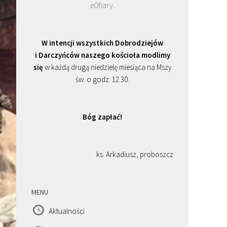
eOfiary
.
W intencji wszystkich Dobrodziejów
i Darczyńców naszego kościoła modlimy
się
w każdą drugą niedzielę miesiąca na Mszy
św. o godz. 12.30.
Bóg zapłać!
ks. Arkadiusz, proboszcz
MENU
Aktualności