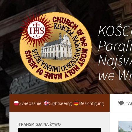
KOŚC
Paraf
Najśw
we Wr
Zwiedzanie
Sightseeing
Besichtigung
TA
TRANSMISJA NA ŻYWO