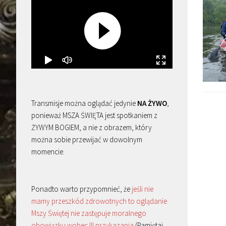
Transmisje można oglądać jedynie
NA ŻYWO
,
ponieważ MSZA ŚWIĘTA jest spotkaniem z
ŻYWYM BOGIEM, a nie z obrazem, który
można sobie przewijać w dowolnym
momencie.
Ponadto warto przypomnieć, że
jeśli nie
mamy przeszkód zdrowotnych to oglądanie
Mszy Świętej nie zastępuje moralnego
obowiązku wobec III przykazania
(Pamiętaj,