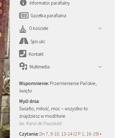
Informator parafialny
Gazetka parafialna
O kościele
Spis ulic
Kontakt
Multimedia
Przemienienie Pańskie,
święto
Światło, miłość, moc – wszystko to
znajdziesz w modlitwie.
św. Karol de Foucauld
Dn 7, 9-10. 13-14 (2 P 1, 16-19) •