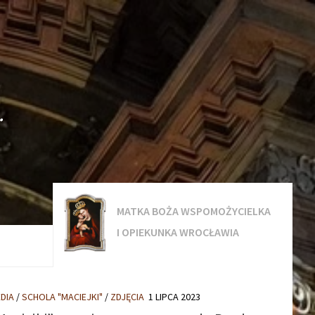
.
MATKA BOŻA WSPOMOŻYCIELKA
I OPIEKUNKA WROCŁAWIA
DIA
/
SCHOLA "MACIEJKI"
/
ZDJĘCIA
1 LIPCA 2023