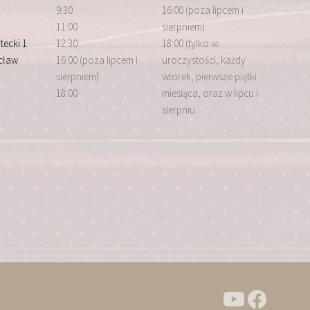
9:30
16:00 (poza lipcem i
11:00
sierpniem)
tecki 1
12:30
18:00 (tylko w:
cław
16:00 (poza lipcem i
uroczystości, każdy
sierpniem)
wtorek, pierwsze piątki
18:00
miesiąca, oraz w lipcu i
sierpniu