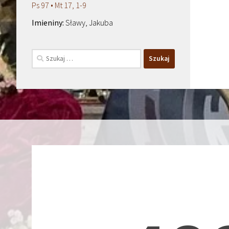
Ps 97 • Mt 17, 1-9
Sławy, Jakuba
Szukaj: