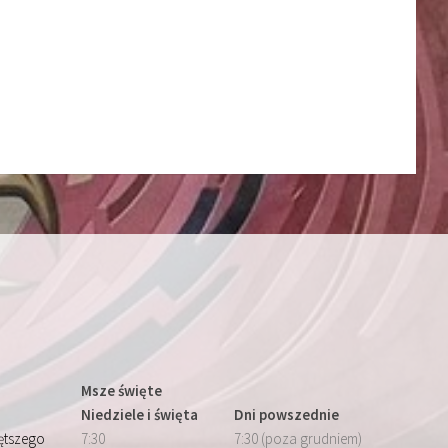
Msze święte
Niedziele i święta
Dni powszednie
iętszego
7:30
7:30 (poza grudniem)