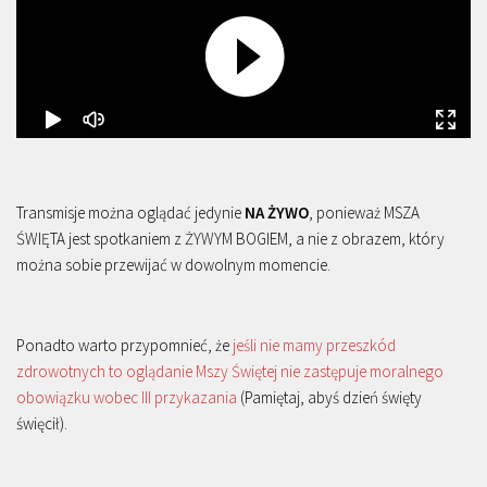
Transmisje można oglądać jedynie
NA ŻYWO
, ponieważ MSZA
ŚWIĘTA jest spotkaniem z ŻYWYM BOGIEM, a nie z obrazem, który
można sobie przewijać w dowolnym momencie.
Ponadto warto przypomnieć, że
jeśli nie mamy przeszkód
zdrowotnych to oglądanie Mszy Świętej nie zastępuje moralnego
obowiązku wobec III przykazania
(Pamiętaj, abyś dzień święty
święcił).