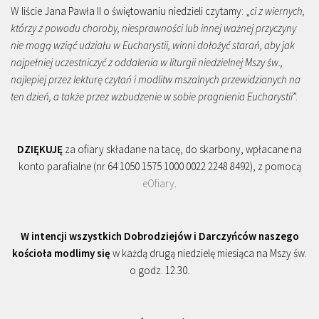
W liście Jana Pawła II o świętowaniu niedzieli czytamy: „
ci z wiernych,
którzy z powodu choroby, niesprawności lub innej ważnej przyczyny
nie mogą wziąć udziału w Eucharystii, winni dołożyć starań, aby jak
najpełniej uczestniczyć z oddalenia w liturgii niedzielnej Mszy św.,
najlepiej przez lekturę czytań i modlitw mszalnych przewidzianych na
ten dzień, a także przez wzbudzenie w sobie pragnienia Eucharystii
”.
DZIĘKUJĘ
za ofiary składane na tacę, do skarbony, wpłacane na
konto parafialne (nr 64 1050 1575 1000 0022 2248 8492), z pomocą
eOfiary
.
W intencji wszystkich Dobrodziejów i Darczyńców naszego
kościoła modlimy się
w każdą drugą niedzielę miesiąca na Mszy św.
o godz. 12.30.