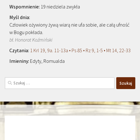
19 niedziela zwykła
Człowiek ożywiony żywą wiarą nie ufa sobie, ale całą ufność
w Bogu pokłada.
bł. Honorat Koźmiński
1 Krl 19, 9a. 11-13a • Ps 85 • Rz 9, 1-5 • Mt 14, 22-33
Edyty, Romualda
Szukaj: