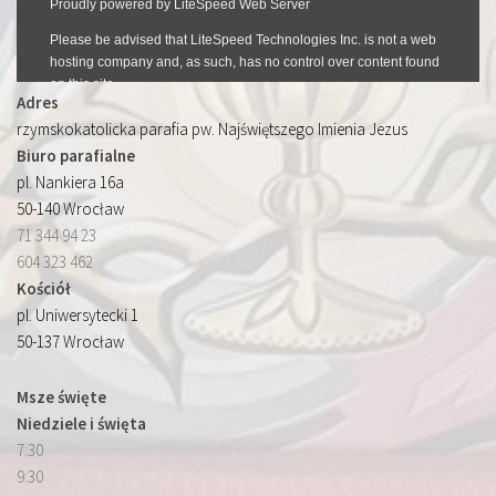
Adres
rzymskokatolicka parafia pw. Najświętszego Imienia Jezus
Biuro parafialne
pl. Nankiera 16a
50-140 Wrocław
71 344 94 23
604 323 462
Kościół
pl. Uniwersytecki 1
50-137 Wrocław
Msze święte
Niedziele i święta
7:30
9:30