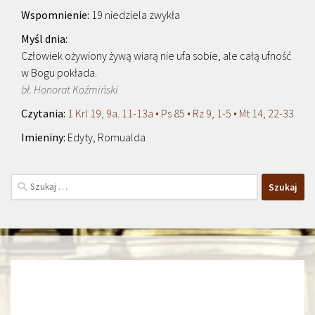
19 niedziela zwykła
Człowiek ożywiony żywą wiarą nie ufa sobie, ale całą ufność
w Bogu pokłada.
bł. Honorat Koźmiński
1 Krl 19, 9a. 11-13a • Ps 85 • Rz 9, 1-5 • Mt 14, 22-33
Edyty, Romualda
Szukaj: