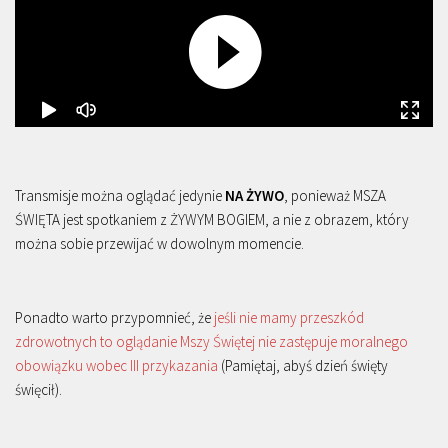
Transmisje można oglądać jedynie
NA ŻYWO
, ponieważ MSZA
ŚWIĘTA jest spotkaniem z ŻYWYM BOGIEM, a nie z obrazem, który
można sobie przewijać w dowolnym momencie.
Ponadto warto przypomnieć, że
jeśli nie mamy przeszkód
zdrowotnych to oglądanie Mszy Świętej nie zastępuje moralnego
obowiązku wobec III przykazania
(Pamiętaj, abyś dzień święty
święcił).