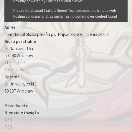
Adres
rzymskokatolicka parafia pw. Najświętszego Imienia Jezus
Biuro parafialne
pl. Nankiera 16a
50-140 Wrocław
71 344 94 23
604 323 462
Kościół
pl. Uniwersytecki 1
50-137 Wrocław
Msze święte
Niedziele i święta
7:30
9:30