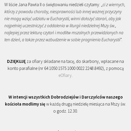
W liście Jana Pawła II o świętowaniu niedzieli czytamy: „
ci z wiernych,
którzy z powodu choroby, niesprawności lub innej ważnej przyczyny
nie mogą wziąć udziału w Eucharystii, winni dołożyć starań, aby jak
najpełniej uczestniczyć z oddalenia w liturgii niedzielnej Mszy św.,
najlepiej przez lekturę czytań i modlitw mszalnych przewidzianych na
ten dzień, a także przez wzbudzenie w sobie pragnienia Eucharystii
”.
DZIĘKUJĘ
za ofiary składane na tacę, do skarbony, wpłacane na
konto parafialne (nr 64 1050 1575 1000 0022 2248 8492), z pomocą
eOfiary
.
W intencji wszystkich Dobrodziejów i Darczyńców naszego
kościoła modlimy się
w każdą drugą niedzielę miesiąca na Mszy św.
o godz. 12.30.