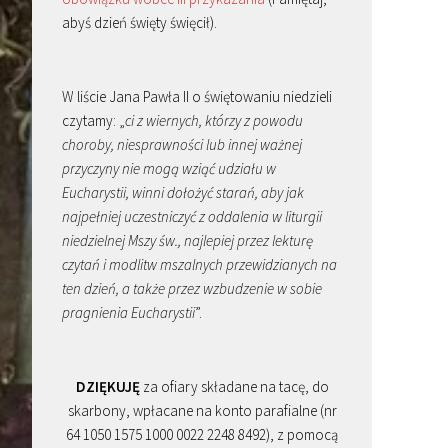
abyś dzień święty święcił).
W liście Jana Pawła II o świętowaniu niedzieli
czytamy: „
ci z wiernych, którzy z powodu
choroby, niesprawności lub innej ważnej
przyczyny nie mogą wziąć udziału w
Eucharystii, winni dołożyć starań, aby jak
najpełniej uczestniczyć z oddalenia w liturgii
niedzielnej Mszy św., najlepiej przez lekturę
czytań i modlitw mszalnych przewidzianych na
ten dzień, a także przez wzbudzenie w sobie
pragnienia Eucharystii
”.
DZIĘKUJĘ
za ofiary składane na tacę, do
skarbony, wpłacane na konto parafialne (nr
64 1050 1575 1000 0022 2248 8492), z pomocą