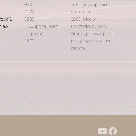
9:30
16:00 (poza lipcem i
11:00
sierpniem)
tecki 1
12:30
18:00 (tylko w:
cław
16:00 (poza lipcem i
uroczystości, każdy
sierpniem)
wtorek, pierwsze piątki
18:00
miesiąca, oraz w lipcu i
sierpniu