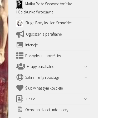
Matka Boża Wspomożycielka
i Opiekunka Wrocławia
Sługa Boży ks. Jan Schneider
Ogłoszenia parafialne
Intencje
Porządek nabożeństw
Grupy parafialne
Sakramenty i posługi
Ślub w naszym kościele
Ludzie
Ochrona dzieci i młodzieży