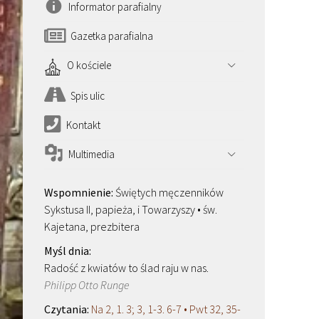
Informator parafialny
Gazetka parafialna
O kościele
Spis ulic
Kontakt
Multimedia
Świętych męczenników
Sykstusa II, papieża, i Towarzyszy • św.
Kajetana, prezbitera
Radość z kwiatów to ślad raju w nas.
Philipp Otto Runge
Na 2, 1. 3; 3, 1-3. 6-7 • Pwt 32, 35-