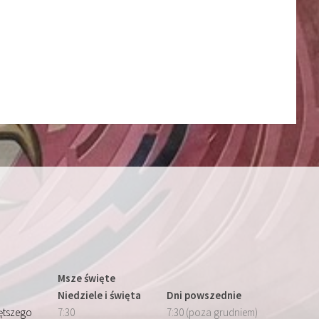
Msze święte
Niedziele i święta
Dni powszednie
iętszego
7:30
7:30 (poza grudniem)