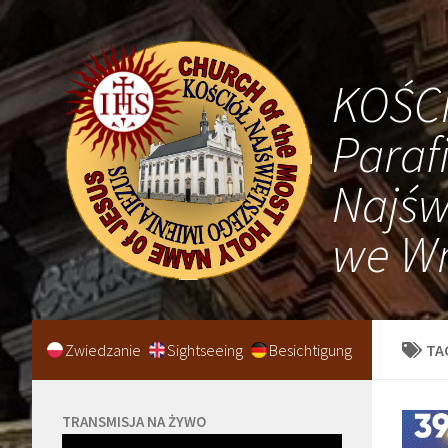
KOŚC
Paraf
Najśw
we Wr
Zwiedzanie
Sightseeing
Besichtigung
TA
TRANSMISJA NA ŻYWO