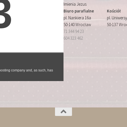
Imienia Jezus
Biuro parafialne
Kościół
pl. Nankiera 16a
pl. Uniwersy
50-140 Wrocław
50-137 Wro
71 344 94 23
604 323 462