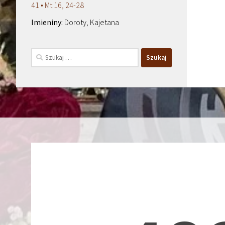
41 • Mt 16, 24-28
Doroty, Kajetana
Szukaj: