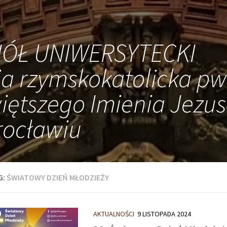
IÓŁ UNIWERSYTECKI
ia rzymskokatolicka pw
iętszego Imienia Jezus
ocławiu
G:
ŚWIATOWY DZIEŃ MŁODZIEŻY
AKTUALNOŚCI
9 LISTOPADA 2024