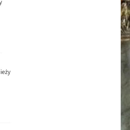
y
ieży