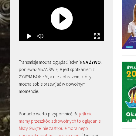
Transmisje można oglądać jedynie
NA ŻYWO
,
ponieważ MSZA ŚWIĘTA jest spotkaniem z
ŻYWYM BOGIEM, a nie z obrazem, który
można sobie przewijać w dowolnym
momencie.
Ponadto warto przypomnieć, że
jeśli nie
mamy przeszkód zdrowotnych to oglądanie
Mszy Świętej nie zastępuje moralnego
obowiązku wobec III przykazania
(Pamiętaj,