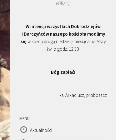
eOfiary
.
W intencji wszystkich Dobrodziejów
i Darczyńców naszego kościoła modlimy
się
w każdą drugą niedzielę miesiąca na Mszy
św. o godz. 12.30.
Bóg zapłać!
ks. Arkadiusz, proboszcz
MENU
Aktualności