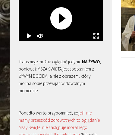
Transmisje można oglądać jedynie
NA ŻYWO
,
ponieważ MSZA ŚWIĘTA jest spotkaniem z
ŻYWYM BOGIEM, a nie z obrazem, który
można sobie przewijać w dowolnym
momencie.
Ponadto warto przypomnieć, że
jeśli nie
mamy przeszkód zdrowotnych to oglądanie
Mszy Świętej nie zastępuje moralnego
obowiązku wobec III przykazania
(Pamiętaj,