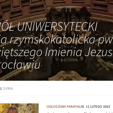
IÓŁ UNIWERSYTECKI
ia rzymskokatolicka pw
iętszego Imienia Jezus
ocławiu
G:
SYRIA
OGŁOSZENIA PARAFIALNE
11 LUTEGO 2023