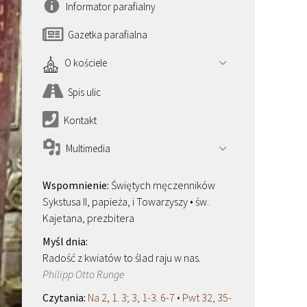
Informator parafialny
Gazetka parafialna
O kościele
Spis ulic
Kontakt
Multimedia
Świętych męczenników
Sykstusa II, papieża, i Towarzyszy • św.
Kajetana, prezbitera
Radość z kwiatów to ślad raju w nas.
Philipp Otto Runge
Na 2, 1. 3; 3, 1-3. 6-7 • Pwt 32, 35-