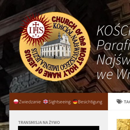
KOŚC
Paraf
Najśw
we Wr
Zwiedzanie
Sightseeing
Besichtigung
TA
TRANSMISJA NA ŻYWO