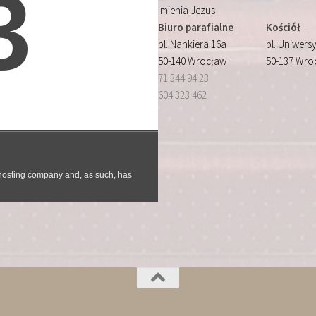
Imienia Jezus
Biuro parafialne
Kościół
pl. Nankiera 16a
pl. Uniwersy
50-140 Wrocław
50-137 Wro
71 344 94 23
604 323 462