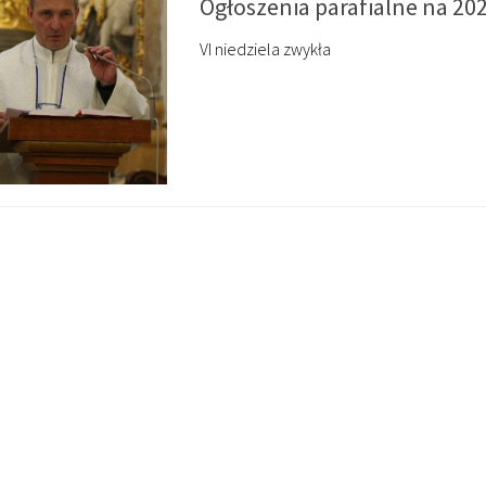
Ogłoszenia parafialne na 20
VI niedziela zwykła