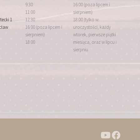
9:30
16:00 (poza lipcem i
11:00
sierpniem)
tecki 1
12:30
18:00 (tylko w:
cław
16:00 (poza lipcem i
uroczystości, każdy
sierpniem)
wtorek, pierwsze piątki
18:00
miesiąca, oraz w lipcu i
sierpniu