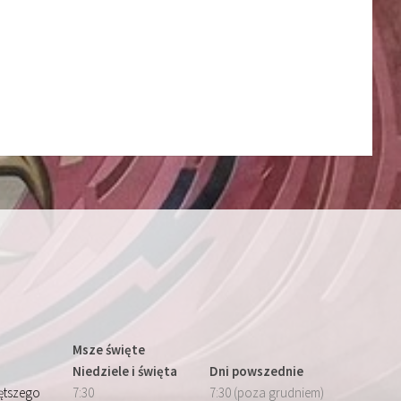
Msze święte
Niedziele i święta
Dni powszednie
iętszego
7:30
7:30 (poza grudniem)