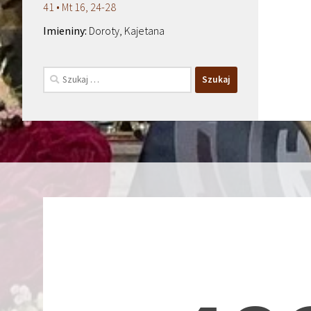
41 • Mt 16, 24-28
Doroty, Kajetana
Szukaj: