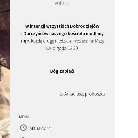
eOfiary
.
W intencji wszystkich Dobrodziejów
i Darczyńców naszego kościoła modlimy
się
w każdą drugą niedzielę miesiąca na Mszy
św. o godz. 12.30.
Bóg zapłać!
ks. Arkadiusz, proboszcz
MENU
Aktualności