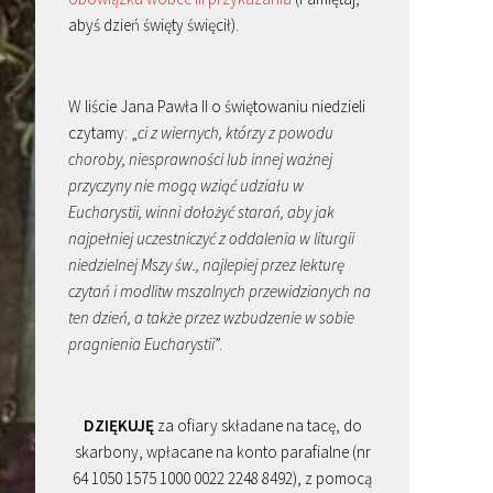
abyś dzień święty święcił).
W liście Jana Pawła II o świętowaniu niedzieli
czytamy: „
ci z wiernych, którzy z powodu
choroby, niesprawności lub innej ważnej
przyczyny nie mogą wziąć udziału w
Eucharystii, winni dołożyć starań, aby jak
najpełniej uczestniczyć z oddalenia w liturgii
niedzielnej Mszy św., najlepiej przez lekturę
czytań i modlitw mszalnych przewidzianych na
ten dzień, a także przez wzbudzenie w sobie
pragnienia Eucharystii
”.
DZIĘKUJĘ
za ofiary składane na tacę, do
skarbony, wpłacane na konto parafialne (nr
64 1050 1575 1000 0022 2248 8492), z pomocą