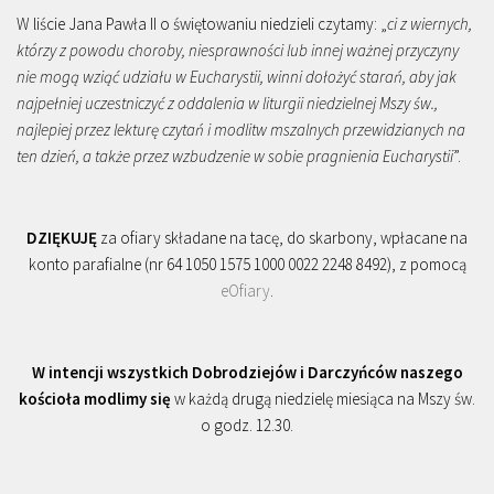
W liście Jana Pawła II o świętowaniu niedzieli czytamy: „
ci z wiernych,
którzy z powodu choroby, niesprawności lub innej ważnej przyczyny
nie mogą wziąć udziału w Eucharystii, winni dołożyć starań, aby jak
najpełniej uczestniczyć z oddalenia w liturgii niedzielnej Mszy św.,
najlepiej przez lekturę czytań i modlitw mszalnych przewidzianych na
ten dzień, a także przez wzbudzenie w sobie pragnienia Eucharystii
”.
DZIĘKUJĘ
za ofiary składane na tacę, do skarbony, wpłacane na
konto parafialne (nr 64 1050 1575 1000 0022 2248 8492), z pomocą
eOfiary
.
W intencji wszystkich Dobrodziejów i Darczyńców naszego
kościoła modlimy się
w każdą drugą niedzielę miesiąca na Mszy św.
o godz. 12.30.