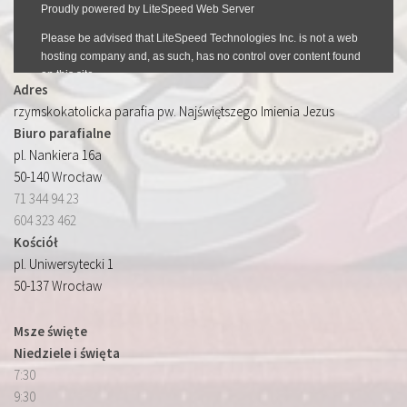
Adres
rzymskokatolicka parafia pw. Najświętszego Imienia Jezus
Biuro parafialne
pl. Nankiera 16a
50-140 Wrocław
71 344 94 23
604 323 462
Kościół
pl. Uniwersytecki 1
50-137 Wrocław
Msze święte
Niedziele i święta
7:30
9:30