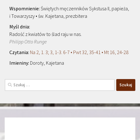
Świętych męczenników Sykstusa II, papieża,
i Towarzyszy • św. Kajetana, prezbitera
Radość z kwiatów to ślad raju w nas.
Philipp Otto Runge
Na 2, 1. 3; 3, 1-3. 6-7 • Pwt 32, 35-41 • Mt 16, 24-28
Doroty, Kajetana
Szukaj: