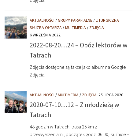
Zdjęcia.
AKTUALNOŚCI
/
GRUPY PARAFIALNE
/
LITURGICZNA
SŁUŻBA OŁTARZA
/
MULTIMEDIA
/
ZDJĘCIA
6 WRZEŚNIA 2022
2022-08-20…24 – Obóz lektorów w
Tatrach
Zdjęcia dostępne są także jako album na Google
Zdjęcia.
AKTUALNOŚCI
/
MULTIMEDIA
/
ZDJĘCIA
25 LIPCA 2020
2020-07-10…12 – Z młodzieżą w
Tatrach
48 godzin w Tatrach: trasa 25 km z
przewyższeniami, początek godz. 06:00, Kuźnice –