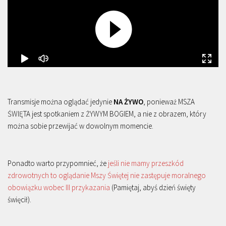
Transmisje można oglądać jedynie
NA ŻYWO
, ponieważ MSZA
ŚWIĘTA jest spotkaniem z ŻYWYM BOGIEM, a nie z obrazem, który
można sobie przewijać w dowolnym momencie.
Ponadto warto przypomnieć, że
jeśli nie mamy przeszkód
zdrowotnych to oglądanie Mszy Świętej nie zastępuje moralnego
obowiązku wobec III przykazania
(Pamiętaj, abyś dzień święty
święcił).