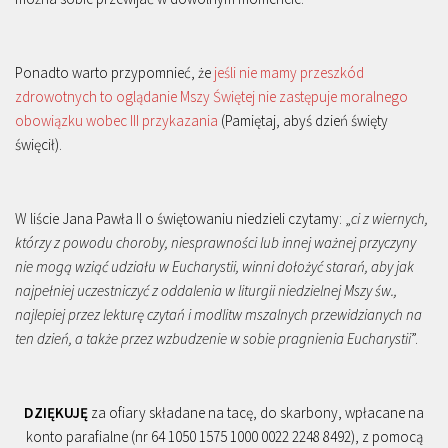
Ponadto warto przypomnieć, że
jeśli nie mamy przeszkód
zdrowotnych to oglądanie Mszy Świętej nie zastępuje moralnego
obowiązku wobec III przykazania
(Pamiętaj, abyś dzień święty
święcił).
W liście Jana Pawła II o świętowaniu niedzieli czytamy: „
ci z wiernych,
którzy z powodu choroby, niesprawności lub innej ważnej przyczyny
nie mogą wziąć udziału w Eucharystii, winni dołożyć starań, aby jak
najpełniej uczestniczyć z oddalenia w liturgii niedzielnej Mszy św.,
najlepiej przez lekturę czytań i modlitw mszalnych przewidzianych na
ten dzień, a także przez wzbudzenie w sobie pragnienia Eucharystii
”.
DZIĘKUJĘ
za ofiary składane na tacę, do skarbony, wpłacane na
konto parafialne (nr 64 1050 1575 1000 0022 2248 8492), z pomocą