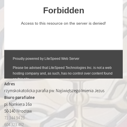
Adres
rzymskokatolicka parafia pw. Najświętszego Imienia Jezus
Biuro parafialne
pl. Nankiera 16a
50-140 Wrocław
71 344 94 23
604 323 462