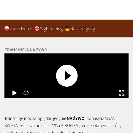
Zwiedzanie
Sightseeing
Besichtigung
TRANSMISJA NA ŻYWO
Transmisje można oglądać jedynie
NA ŻYWO
, ponieważ MSZA
ŚWIĘTA jest spotkaniem z ŻYWYM BOGIEM, a nie z obrazem, który
można sobie przewijać w dowolnym momencie.