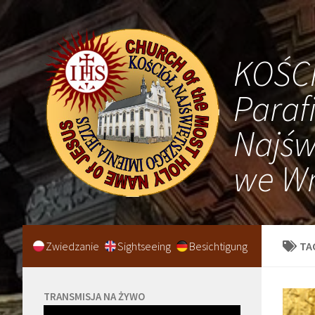
KOŚC
Paraf
Najśw
we Wr
Zwiedzanie
Sightseeing
Besichtigung
TA
TRANSMISJA NA ŻYWO