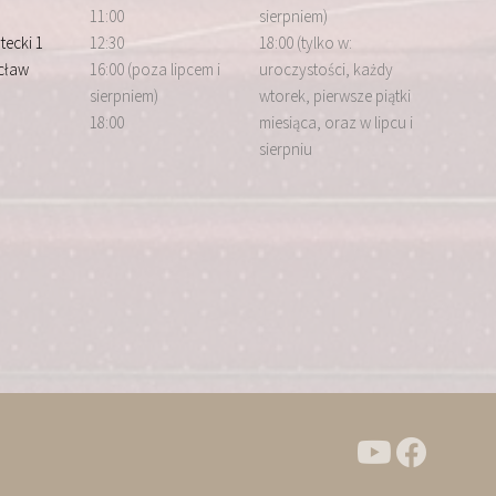
11:00
sierpniem)
tecki 1
12:30
18:00 (tylko w:
cław
16:00 (poza lipcem i
uroczystości, każdy
sierpniem)
wtorek, pierwsze piątki
18:00
miesiąca, oraz w lipcu i
sierpniu