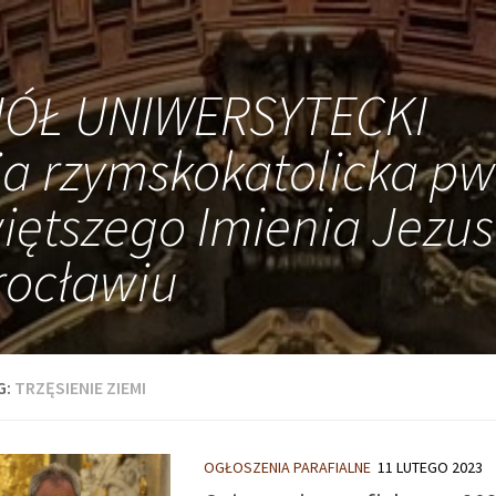
IÓŁ UNIWERSYTECKI
ia rzymskokatolicka pw
iętszego Imienia Jezus
ocławiu
G:
TRZĘSIENIE ZIEMI
OGŁOSZENIA PARAFIALNE
11 LUTEGO 2023