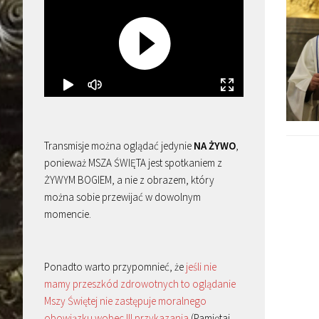
Transmisje można oglądać jedynie
NA ŻYWO
,
ponieważ MSZA ŚWIĘTA jest spotkaniem z
ŻYWYM BOGIEM, a nie z obrazem, który
można sobie przewijać w dowolnym
momencie.
Ponadto warto przypomnieć, że
jeśli nie
mamy przeszkód zdrowotnych to oglądanie
Mszy Świętej nie zastępuje moralnego
obowiązku wobec III przykazania
(Pamiętaj,