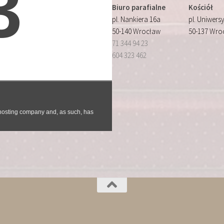
Biuro parafialne
Kościół
pl. Nankiera 16a
pl. Uniwersy
50-140 Wrocław
50-137 Wro
71 344 94 23
604 323 462