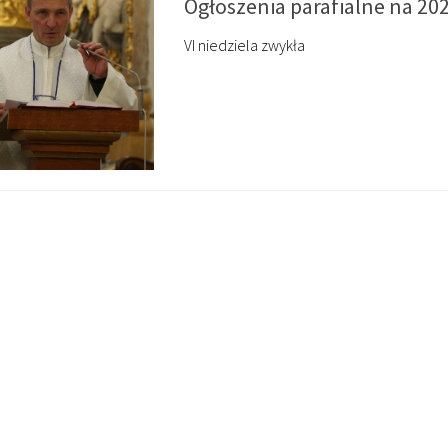
Ogłoszenia parafialne na 20
VI niedziela zwykła