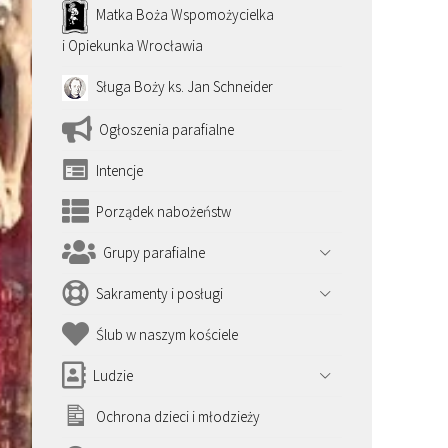
Matka Boża Wspomożycielka
i Opiekunka Wrocławia
Sługa Boży ks. Jan Schneider
Ogłoszenia parafialne
Intencje
Porządek nabożeństw
Grupy parafialne
Sakramenty i posługi
Ślub w naszym kościele
Ludzie
Ochrona dzieci i młodzieży