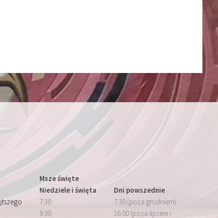
Msze święte
Niedziele i święta
Dni powszednie
iętszego
7:30
7:30 (poza grudniem)
9:30
16:00 (poza lipcem i