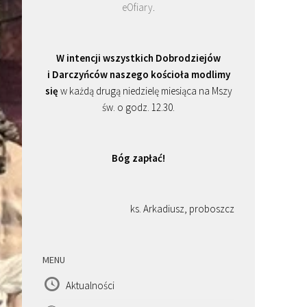
eOfiary
.
W intencji wszystkich Dobrodziejów
i Darczyńców naszego kościoła modlimy
się
w każdą drugą niedzielę miesiąca na Mszy
św. o godz. 12.30.
Bóg zapłać!
ks. Arkadiusz, proboszcz
MENU
Aktualności