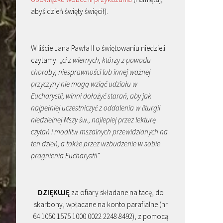
abyś dzień święty święcił).
W liście Jana Pawła II o świętowaniu niedzieli
czytamy: „
ci z wiernych, którzy z powodu
choroby, niesprawności lub innej ważnej
przyczyny nie mogą wziąć udziału w
Eucharystii, winni dołożyć starań, aby jak
najpełniej uczestniczyć z oddalenia w liturgii
niedzielnej Mszy św., najlepiej przez lekturę
czytań i modlitw mszalnych przewidzianych na
ten dzień, a także przez wzbudzenie w sobie
pragnienia Eucharystii
”.
DZIĘKUJĘ
za ofiary składane na tacę, do
skarbony, wpłacane na konto parafialne (nr
64 1050 1575 1000 0022 2248 8492), z pomocą