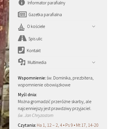
Informator parafialny
Gazetka parafialna
O kościele
Spis ulic
Kontakt
Multimedia
św. Dominika, prezbitera,
wspomnienie obowiązkowe
Można gromadzić przeróżne skarby, ale
najcenniejszy jest prawdziwy przyjaciel.
św. Jan Chryzostom
Ha 1, 12 – 2, 4 • Ps 9 • Mt 17, 14-20