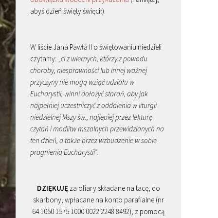
abyś dzień święty święcił).
W liście Jana Pawła II o świętowaniu niedzieli
czytamy: „
ci z wiernych, którzy z powodu
choroby, niesprawności lub innej ważnej
przyczyny nie mogą wziąć udziału w
Eucharystii, winni dołożyć starań, aby jak
najpełniej uczestniczyć z oddalenia w liturgii
niedzielnej Mszy św., najlepiej przez lekturę
czytań i modlitw mszalnych przewidzianych na
ten dzień, a także przez wzbudzenie w sobie
pragnienia Eucharystii
”.
DZIĘKUJĘ
za ofiary składane na tacę, do
skarbony, wpłacane na konto parafialne (nr
64 1050 1575 1000 0022 2248 8492), z pomocą