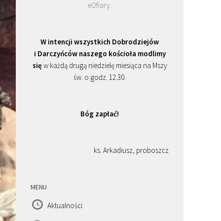
eOfiary
.
W intencji wszystkich Dobrodziejów
i Darczyńców naszego kościoła modlimy
się
w każdą drugą niedzielę miesiąca na Mszy
św. o godz. 12.30.
Bóg zapłać!
ks. Arkadiusz, proboszcz
MENU
Aktualności