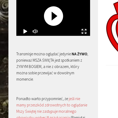
Transmisje można oglądać jedynie
NA ŻYWO
,
ponieważ MSZA ŚWIĘTA jest spotkaniem z
ŻYWYM BOGIEM, a nie z obrazem, który
można sobie przewijać w dowolnym
momencie.
Ponadto warto przypomnieć, że
jeśli nie
mamy przeszkód zdrowotnych to oglądanie
Mszy Świętej nie zastępuje moralnego
obowiązku wobec III przykazania
(Pamiętaj,