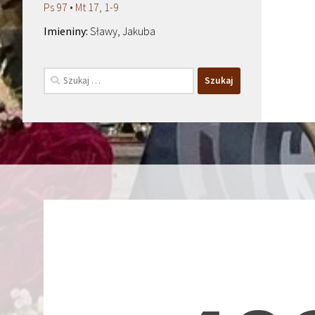
Ps 97 • Mt 17, 1-9
Sławy, Jakuba
Szukaj: