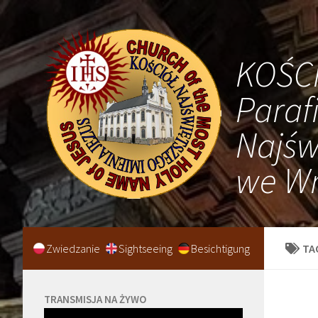
KOŚC
Paraf
Najśw
we Wr
Zwiedzanie
Sightseeing
Besichtigung
TA
TRANSMISJA NA ŻYWO