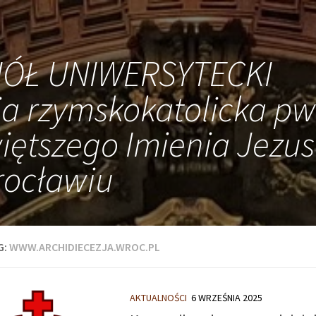
IÓŁ UNIWERSYTECKI
ia rzymskokatolicka pw
iętszego Imienia Jezus
ocławiu
G:
WWW.ARCHIDIECEZJA.WROC.PL
AKTUALNOŚCI
6 WRZEŚNIA 2025