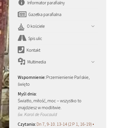
Informator parafialny
Gazetka parafialna
O kościele
Spis ulic
Kontakt
Multimedia
Przemienienie Pańskie,
święto
Światło, miłość, moc – wszystko to
znajdziesz w modlitwie.
św. Karol de Foucauld
Dn 7, 9-10. 13-14 (2 P 1, 16-19) •