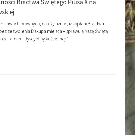
ności Bractwa Świętego Piusa X na
wskiej
dstawach prawnych, należy uznać, iż kapłani Bractwa –
i bez zezwolenia Biskupa miejsca – sprawują Mszę Świętą
poza ramami dyscypliny kościelnej.”