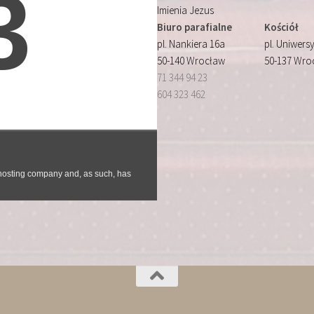
Imienia Jezus
Biuro parafialne
Kościół
pl. Nankiera 16a
pl. Uniwersy
50-140 Wrocław
50-137 Wro
71 344 94 23
604 323 462