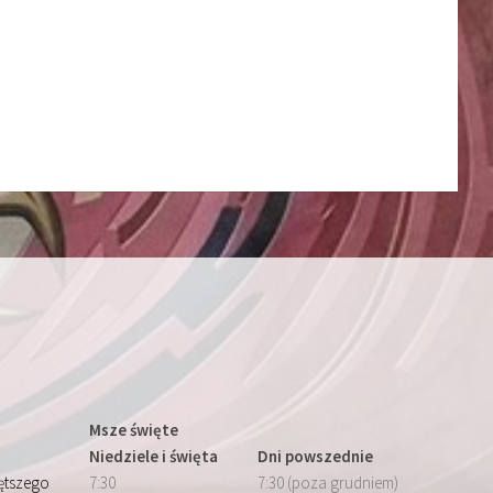
Msze święte
Niedziele i święta
Dni powszednie
iętszego
7:30
7:30 (poza grudniem)