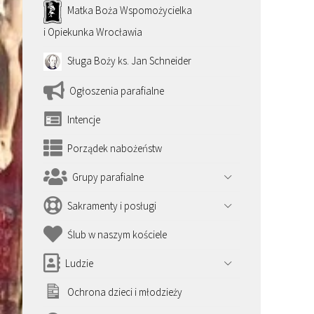
Matka Boża Wspomożycielka
i Opiekunka Wrocławia
Sługa Boży ks. Jan Schneider
Ogłoszenia parafialne
Intencje
Porządek nabożeństw
Grupy parafialne
Sakramenty i posługi
Ślub w naszym kościele
Ludzie
Ochrona dzieci i młodzieży