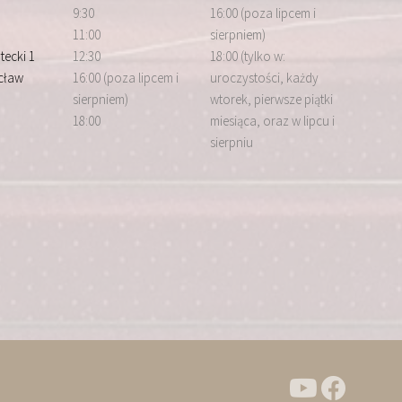
9:30
16:00 (poza lipcem i
11:00
sierpniem)
tecki 1
12:30
18:00 (tylko w:
cław
16:00 (poza lipcem i
uroczystości, każdy
sierpniem)
wtorek, pierwsze piątki
18:00
miesiąca, oraz w lipcu i
sierpniu