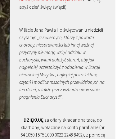
abyś dzień święty święcił).
W liście Jana Pawła II o świętowaniu niedzieli
czytamy: „
ci z wiernych, którzy z powodu
choroby, niesprawności lub innej ważnej
przyczyny nie mogą wziąć udziału w
Eucharystii, winni dołożyć starań, aby jak
najpełniej uczestniczyć z oddalenia w liturgii
niedzielnej Mszy św., najlepiej przez lekturę
czytań i modlitw mszalnych przewidzianych na
ten dzień, a także przez wzbudzenie w sobie
pragnienia Eucharystii
”.
DZIĘKUJĘ
za ofiary składane na tacę, do
skarbony, wpłacane na konto parafialne (nr
64 1050 1575 1000 0022 2248 8492), z pomocą