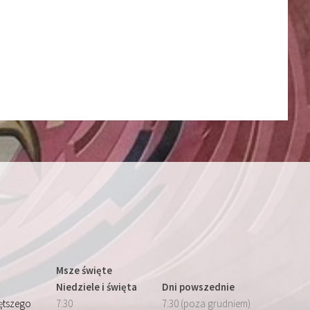
Msze święte
Niedziele i święta
Dni powszednie
iętszego
7:30
7:30 (poza grudniem)