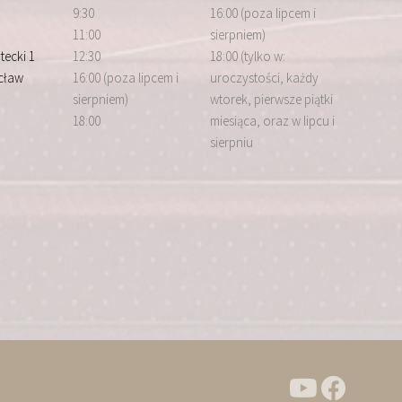
9:30
16:00 (poza lipcem i
11:00
sierpniem)
tecki 1
12:30
18:00 (tylko w:
cław
16:00 (poza lipcem i
uroczystości, każdy
sierpniem)
wtorek, pierwsze piątki
18:00
miesiąca, oraz w lipcu i
sierpniu