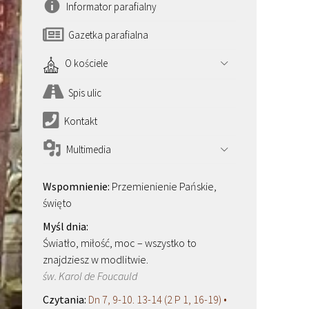
Informator parafialny
Gazetka parafialna
O kościele
Spis ulic
Kontakt
Multimedia
Przemienienie Pańskie,
święto
Światło, miłość, moc – wszystko to
znajdziesz w modlitwie.
św. Karol de Foucauld
Dn 7, 9-10. 13-14 (2 P 1, 16-19) •