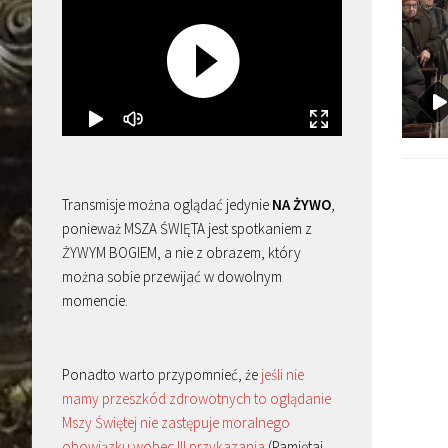
Transmisje można oglądać jedynie
NA ŻYWO
,
ponieważ MSZA ŚWIĘTA jest spotkaniem z
ŻYWYM BOGIEM, a nie z obrazem, który
można sobie przewijać w dowolnym
momencie.
Ponadto warto przypomnieć, że
jeśli nie
mamy przeszkód zdrowotnych to oglądanie
Mszy Świętej nie zastępuje moralnego
obowiązku wobec III przykazania
(Pamiętaj,