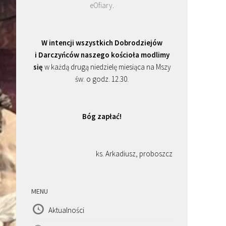
eOfiary
.
W intencji wszystkich Dobrodziejów
i Darczyńców naszego kościoła modlimy
się
w każdą drugą niedzielę miesiąca na Mszy
św. o godz. 12.30.
Bóg zapłać!
ks. Arkadiusz, proboszcz
MENU
Aktualności