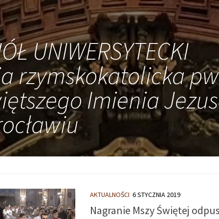
IÓŁ UNIWERSYTECKI
ia rzymskokatolicka pw
iętszego Imienia Jezus
ocławiu
AKTUALNOŚCI
6 STYCZNIA 2019
Nagranie Mszy Świętej odpus