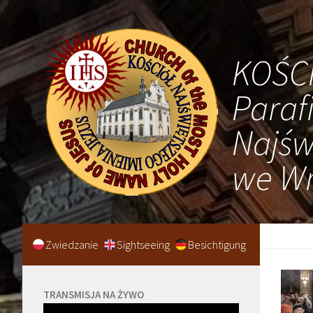
KOŚC
Paraf
Najśw
we Wr
Zwiedzanie
Sightseeing
Besichtigung
TRANSMISJA NA ŻYWO