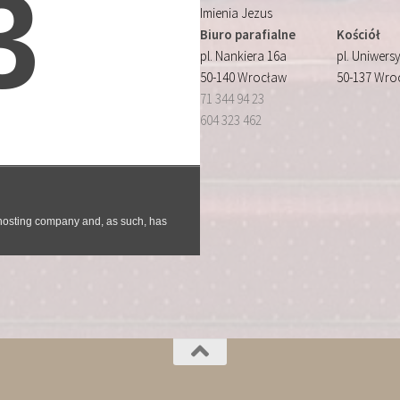
Imienia Jezus
Biuro parafialne
Kościół
pl. Nankiera 16a
pl. Uniwersy
50-140 Wrocław
50-137 Wro
71 344 94 23
604 323 462