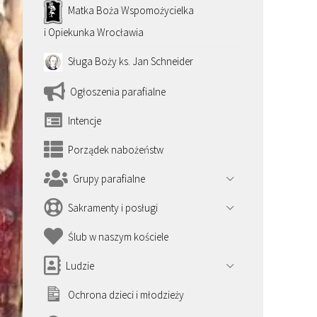
Matka Boża Wspomożycielka
i Opiekunka Wrocławia
Sługa Boży ks. Jan Schneider
Ogłoszenia parafialne
Intencje
Porządek nabożeństw
Grupy parafialne
Sakramenty i posługi
Ślub w naszym kościele
Ludzie
Ochrona dzieci i młodzieży