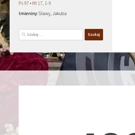
Ps 97 • Mt 17, 1-9
Sławy, Jakuba
Szukaj: