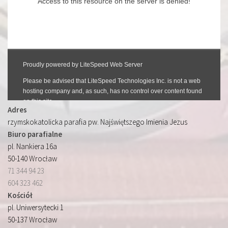
Adres
rzymskokatolicka parafia pw. Najświętszego Imienia Jezus
Biuro parafialne
pl. Nankiera 16a
50-140 Wrocław
71 344 94 23
604 323 462
Kościół
pl. Uniwersytecki 1
50-137 Wrocław