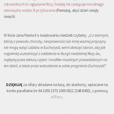
zdrowotnych to oglądanie Mszy Świętej nie zastępuje moralnego
obowiązku wobec III przykazania
(Pamiętaj, abyś dzień święty
święcił).
W liście Jana Pawła II o świętowaniu niedzieli czytamy: „
ci z wiernych,
którzy z powodu choroby, niesprawności lub innej ważnej przyczyny
nie mogą wziąć udziału w Eucharystii, winni dołożyć starań, aby jak
najpełniej uczestniczyć z oddalenia w liturgii niedzielnej Mszy św.,
najlepiej przez lekturę czytań i modlitw mszalnych przewidzianych na
ten dzień, a także przez wzbudzenie w sobie pragnienia Eucharystii
”.
DZIĘKUJĘ
za ofiary składane na tacę, do skarbony, wpłacane na
konto parafialne (nr 64 1050 1575 1000 0022 2248 8492), z pomocą
eOfiary
.