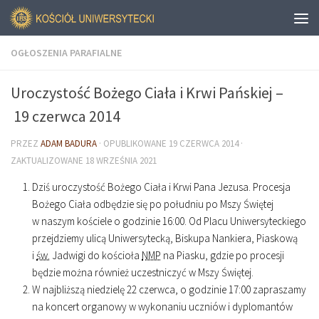
OGŁOSZENIA PARAFIALNE
Uroczystość Bożego Ciała i Krwi Pańskiej –
19 czerwca 2014
PRZEZ
ADAM BADURA
· OPUBLIKOWANE
19 CZERWCA 2014
·
ZAKTUALIZOWANE
18 WRZEŚNIA 2021
Dziś uroczystość Bożego Ciała i Krwi Pana Jezusa. Procesja
Bożego Ciała odbędzie się po południu po Mszy Świętej
w naszym kościele o godzinie
16
:
00
. Od Placu Uniwersyteckiego
przejdziemy ulicą Uniwersytecką, Biskupa Nankiera, Piaskową
i
św.
Jadwigi do kościoła
NMP
na Piasku, gdzie po procesji
będzie można również uczestniczyć w Mszy Świętej.
W najbliższą niedzielę 22 czerwca, o godzinie
17
:
00
zapraszamy
na koncert organowy w wykonaniu uczniów i dyplomantów