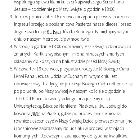
wspólnego śpiewu litanii ku czci Najświętszego Serca Pana
Jezusa – codziennie po Mszy Świętej o godzinie
18
:
00
.
Jutro w poniedziałek 16 czerwca przypada pierwsza rocznica
ingresu i przejęcia posłannictwa Pasterza naszej diecezji przez
Jego Ekscelencję
Ks.
Bpa
Józefa Kupnego. Pamiętajmy w tym
dniu o naszym Metropolicie w modlitwie.
W środę o godzinie
18
:
00
odprawimy Mszę Świętą zbiorową za
zmarłych. Kartki z wypisanymi imionami naszych zmarłych
składamy do koszyka na balustradzie przed Mszą Świętą.
W czwartek 19 czerwca, przypada uroczystość Bożego Ciała
i Krwi Pana Jezusa. Udział w Eucharystii w tym dniu jest
obowiązkowy. Tradycyjnie procesja Bożego Ciała odbędzie się
po południu po Mszy Świętej w naszym kościele o godzinie
16
:
00
. Od Placu Uniwersyteckiego przejdziemy ulicą
Uniwersytecką, Biskupa Nankiera, Piaskową i
św.
Jadwigi do
kościoła
NMP
na Piasku, gdzie po procesji będzie można
również uczestniczyć w Mszy Świętej.Dzieci pierwszokomunijne
i rocznicowe zapraszamy do udziału w procesji w strojach
komunijnych. Dziewczynki zachęcamy do sypania kwiatków,