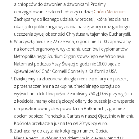
a chłopców do dzwonienia dzwonkami. Prosimy
o przygotowanie czterech ołtarzy i udział
Chóru Marianum
.
Zachęcamy do licznego udziału w procesji, która jest dla nas
okazją do publicznego wyznania naszej wiary oraz godnego
uczczenia żywej obecności Chrystusa w tajemnicy Eucharystii.
W przyszłą niedzielę 22 czerwca, o godzinie
17
:
00
zapraszamy
na koncert organowy w wykonaniu uczniów i dyplomantów
Metropolitalnego Studium Organistowskiego we Wrocławiu.
Natomiast podczas Mszy Świętej o godzinie
18
:
00
będzie
śpiewał żeński Chór Cornelli Connelly z Kalifornii z USA.
Dziękujemy za złożone w ubiegłą niedzielę ofiary do puszek,
z przeznaczeniem na zakup multimedialnego sprzętu do
wyświetlania tekstów pieśni. Zebraliśmy 750
zł.
Dziś przy wyjściu
z kościoła, mamy okazję złożyć ofiary do puszek jako wsparcie
dla poszkodowanych w powodzi na Bałkanach, zgodnie z
apelem papieża Franciszka. Caritas w naszej Ojczyźnie w imieniu
Kościoła przekazała już na ten cel 20 tysięcy euro.
Zachęcamy do czytania kolejnego numeru Gościa
Niedzielnego, w którym znajdziemy
m.in.
ciekawy reportaż