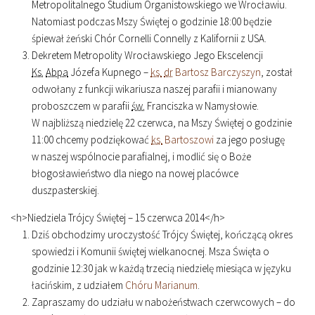
Metropolitalnego Studium Organistowskiego we Wrocławiu.
Natomiast podczas Mszy Świętej o godzinie
18
:
00
będzie
śpiewał żeński Chór Cornelli Connelly z Kalifornii z USA.
Dekretem Metropolity Wrocławskiego Jego Ekscelencji
Ks.
Abpa
Józefa Kupnego –
ks.
dr
Bartosz Barczyszyn
, został
odwołany z funkcji wikariusza naszej parafii i mianowany
proboszczem w parafii
św.
Franciszka w Namysłowie.
W najbliższą niedzielę 22 czerwca, na Mszy Świętej o godzinie
11
:
00
chcemy podziękować
ks.
Bartoszowi
za jego posługę
w naszej wspólnocie parafialnej, i modlić się o Boże
błogosławieństwo dla niego na nowej placówce
duszpasterskiej.
<h
>Niedziela Trójcy Świętej – 15 czerwca 2014</h
>
Dziś obchodzimy uroczystość Trójcy Świętej, kończącą okres
spowiedzi i Komunii świętej wielkanocnej. Msza Święta o
godzinie
12
:
30
jak w każdą trzecią niedzielę miesiąca w języku
łacińskim, z udziałem
Chóru Marianum
.
Zapraszamy do udziału w nabożeństwach czerwcowych – do