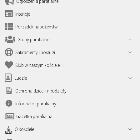
Ogłoszenia parafialne
Intencje
Porządek nabożeństw
Grupy parafialne
Sakramenty i posługi
Ślub w naszym kościele
Ludzie
Ochrona dzieci i młodzieży
Informator parafialny
Gazetka parafialna
O kościele