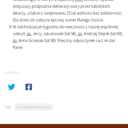
dotyczący podpisania deklaracji wiary przez katolickich
lekarzy, a także o świętowaniu 25 lat wolności bez solidarności.
Dla dzieci do nabycia lipcowy numer Małego Gościa.
W odchodzącym tygodniu do wieczności z naszej wspólnoty
odeszli:
śp.
Jerzy Jakubowski (lat 58),
śp.
Andrzej Olejnik (lat 69),
śp.
Anna Grzesiak (lat 90). Wieczny odpoczynek racz im dać
Panie…
UDOSTĘPNIJ
Tagi:
ks. dr Bartosz Barczyszyn