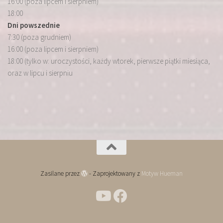
16:00 (poza lipcem i sierpniem)
18:00
Dni powszednie
7:30 (poza grudniem)
16:00 (poza lipcem i sierpniem)
18:00 (tylko w: uroczystości, każdy wtorek, pierwsze piątki miesiąca,
oraz w lipcu i sierpniu
Zasilane przez
- Zaprojektowany z
Motyw Hueman