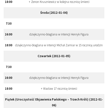
18
:
00
+ Zenon Kruszniewicz w kolejna rocznicę śmierci
Środa (2012-01-04)
7
:
30
16
:
00
dziękczynno-błaglana w intencji Henryk Figura
18
:
00
dziękczynno-błaglana w intencji Michał Zamiar w 15 rocznicę urodzin
Czwartek (2012-01-05)
7
:
30
16
:
00
dziękczynno-błaglana w intencji Henryk Figura
18
:
00
+ Wacław 17 rocznicę śmierci
Piątek (Uroczystość Objawienia Pańskiego – Trzech Króli) (2012-01-
06)