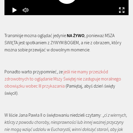
Transmisje można oglądać jedynie
NA ŻYWO
, ponieważ MSZA
ŚWIĘTA jest spotkaniem z ŻYWYM BOGIEM, a nie z obrazem, który
można sobie przewijać w dowolnym momencie.
Ponadto warto przypomnieć, że
jeśli nie mamy przeszkód
zdrowotnych to oglądanie Mszy Świętej nie zastępuje moralnego
obowiązku wobec III przykazania
(Pamiętaj, abyś dzień święty
święcił).
W liście Jana Pawła II o świętowaniu niedzieli czytamy: „
ci z wiernych,
którzy z powodu choroby, niesprawności lub innej ważnej przyczyny
nie mogą wziąć udziału w Eucharystii, winni dołożyć starań, aby jak