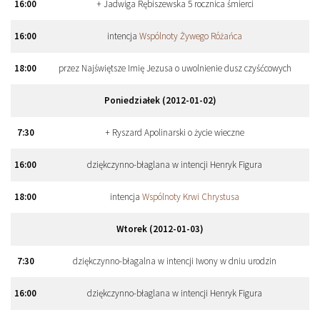
16
:
00
+ Jadwiga Rębiszewska 5 rocznica śmierci
16
:
00
intencja
Wspólnoty Żywego Różańca
18
:
00
przez Najświętsze Imię Jezusa o uwolnienie dusz czyśćcowych
Poniedziałek (2012-01-02)
7
:
30
+ Ryszard Apolinarski o życie wieczne
16
:
00
dziękczynno-błaglana w intencji Henryk Figura
18
:
00
intencja
Wspólnoty Krwi Chrystusa
Wtorek (2012-01-03)
7
:
30
dziękczynno-błagalna w intencji Iwony w dniu urodzin
16
:
00
dziękczynno-błaglana w intencji Henryk Figura