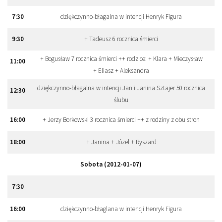
7
:
30
dziękczynno-błagalna w intencji Henryk Figura
9
:
30
+ Tadeusz 6 rocznica śmierci
+ Bogusław 7 rocznica śmierci ++ rodzice: + Klara + Mieczysław
11
:
00
+ Eliasz + Aleksandra
dziękczynno-błagalna w intencji Jan i Janina Sztajer 50 rocznica
12
:
30
ślubu
16
:
00
+ Jerzy Borkowski 3 rocznica śmierci ++ z rodziny z obu stron
18
:
00
+ Janina + Józef + Ryszard
Sobota (2012-01-07)
7
:
30
16
:
00
dziękczynno-błaglana w intencji Henryk Figura