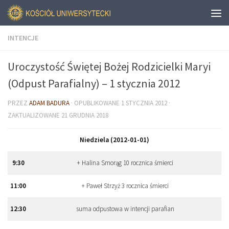
INTENCJE
Uroczystość Świętej Bożej Rodzicielki Maryi
(Odpust Parafialny) – 1 stycznia 2012
PRZEZ
ADAM BADURA
· OPUBLIKOWANE
1 STYCZNIA 2012
·
ZAKTUALIZOWANE
21 GRUDNIA 2018
Niedziela (2012-01-01)
9
:
30
+ Halina Smorąg 10 rocznica śmierci
11
:
00
+ Paweł Strzyż 3 rocznica śmierci
12
:
30
suma odpustowa w intencji parafian