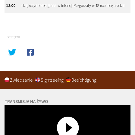
18
:
00
dziękczynno-błaglana w intencji Małgorzaty w 18 rocznicę urodzin
UDOSTĘPNIJ
Zwiedzanie
Sightseeing
Besichtigung
TRANSMISJA NA ŻYWO