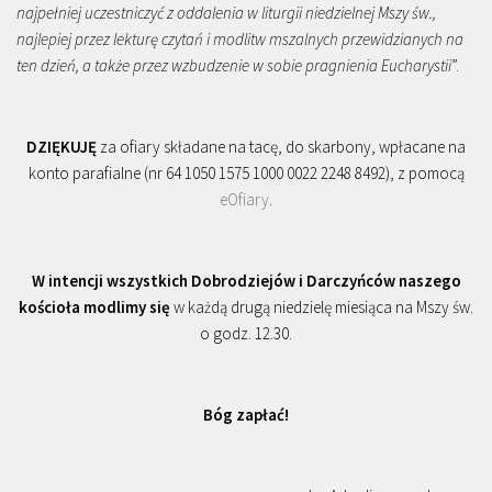
najpełniej uczestniczyć z oddalenia w liturgii niedzielnej Mszy św.,
najlepiej przez lekturę czytań i modlitw mszalnych przewidzianych na
ten dzień, a także przez wzbudzenie w sobie pragnienia Eucharystii
”.
DZIĘKUJĘ
za ofiary składane na tacę, do skarbony, wpłacane na
konto parafialne (nr 64 1050 1575 1000 0022 2248 8492), z pomocą
eOfiary
.
W intencji wszystkich Dobrodziejów i Darczyńców naszego
kościoła modlimy się
w każdą drugą niedzielę miesiąca na Mszy św.
o godz. 12.30.
Bóg zapłać!