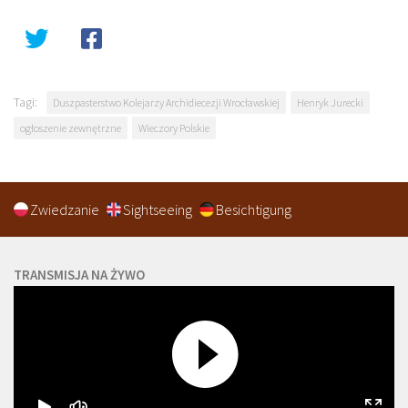
Tagi:
Duszpasterstwo Kolejarzy Archidiecezji Wrocławskiej
Henryk Jurecki
ogłoszenie zewnętrzne
Wieczory Polskie
Zwiedzanie
Sightseeing
Besichtigung
TRANSMISJA NA ŻYWO