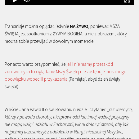
Transmisje można oglądać jedynie
NA ŻYWO
, ponieważ MSZA
ŚWIĘTA jest spotkaniem z ŻYWYM BOGIEM, a nie z obrazem, który
można sobie przewijać w dowolnym momencie.
Ponadto warto przypomnieć, że
jeśli nie mamy przeszkód
zdrowotnych to oglądanie Mszy Świętej nie zastępuje moralnego
obowiązku wobec III przykazania
(Pamiętaj, abyś dzień święty
święcił).
W liście Jana Pawła II o świętowaniu niedzieli czytamy: „
ci z wiernych,
którzy z powodu choroby, niesprawności lub innej ważnej przyczyny
nie mogą wziąć udziału w Eucharystii, winni dołożyć starań, aby jak
najpełniej uczestniczyć z oddalenia w liturgii niedzielnej Mszy św.,