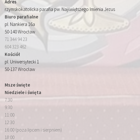
Adres
rzymskokatolicka parafia pw. Najświętszego Imienia Jezus
Biuro parafialne
pl. Nankiera 16a
50-140 Wrocław
71 344 94 23
604 323 462
Kościół
pl. Uniwersytecki 1
50-137 Wrocław
Msze święte
Niedziele i święta
7:30
9:30
11:00
12:30
16:00 (poza lipcem i sierpniem)
18:00