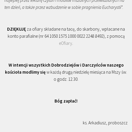
najlepiej przez lekturę czytań i modlitw mszalnych przewidzianych na
ten dzień, a także przez wzbudzenie w sobie pragnienia Eucharystii
”.
DZIĘKUJĘ
za ofiary składane na tacę, do skarbony, wpłacane na
konto parafialne (nr 64 1050 1575 1000 0022 2248 8492), z pomocą
eOfiary
.
W intencji wszystkich Dobrodziejów i Darczyńców naszego
kościoła modlimy się
w każdą drugą niedzielę miesiąca na Mszy św.
o godz. 12.30.
Bóg zapłać!
ks. Arkadiusz, proboszcz