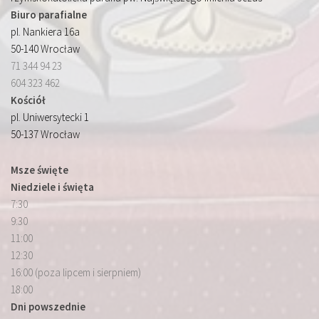
Biuro parafialne
pl. Nankiera 16a
50-140 Wrocław
71 344 94 23
604 323 462
Kościół
pl. Uniwersytecki 1
50-137 Wrocław
Msze święte
Niedziele i święta
7:30
9:30
11:00
12:30
16:00 (poza lipcem i sierpniem)
18:00
Dni powszednie