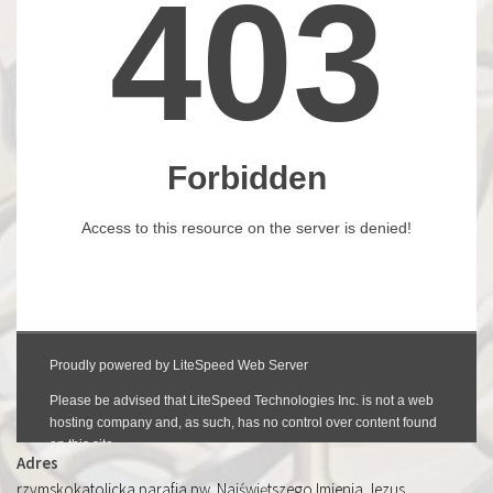
Adres
rzymskokatolicka parafia pw. Najświętszego Imienia Jezus