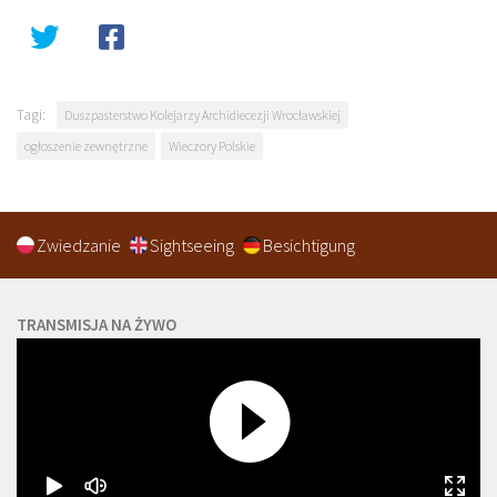
Tagi:
Duszpasterstwo Kolejarzy Archidiecezji Wrocławskiej
ogłoszenie zewnętrzne
Wieczory Polskie
Zwiedzanie
Sightseeing
Besichtigung
TRANSMISJA NA ŻYWO