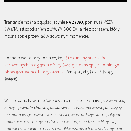
Transmisje można oglądać jedynie
NA ŻYWO
, ponieważ MSZA
ŚWIĘTA jest spotkaniem z ŻYWYM BOGIEM, a nie z obrazem, który
można sobie przewijać w dowolnym momencie.
Ponadto warto przypomnieć, że
jeśli nie mamy przeszkód
zdrowotnych to oglądanie Mszy Świętej nie zastępuje moralnego
obowiązku wobec III przykazania
(Pamiętaj, abyś dzień święty
święcił).
W liście Jana Pawła II o świętowaniu niedzieli czytamy: „
ci z wiernych,
którzy z powodu choroby, niesprawności lub innej ważnej przyczyny
nie mogą wziąć udziału w Eucharystii, winni dołożyć starań, aby jak
najpełniej uczestniczyć z oddalenia w liturgii niedzielnej Mszy św.,
najlepiej przez lekturę czytań i modlitw mszalnych przewidzianych na