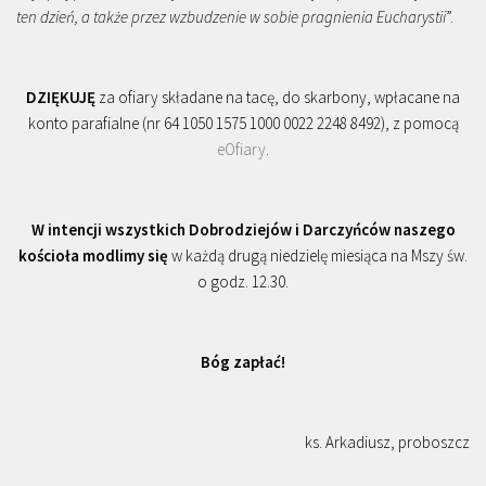
ten dzień, a także przez wzbudzenie w sobie pragnienia Eucharystii
”.
DZIĘKUJĘ
za ofiary składane na tacę, do skarbony, wpłacane na
konto parafialne (nr 64 1050 1575 1000 0022 2248 8492), z pomocą
eOfiary
.
W intencji wszystkich Dobrodziejów i Darczyńców naszego
kościoła modlimy się
w każdą drugą niedzielę miesiąca na Mszy św.
o godz. 12.30.
Bóg zapłać!
ks. Arkadiusz, proboszcz