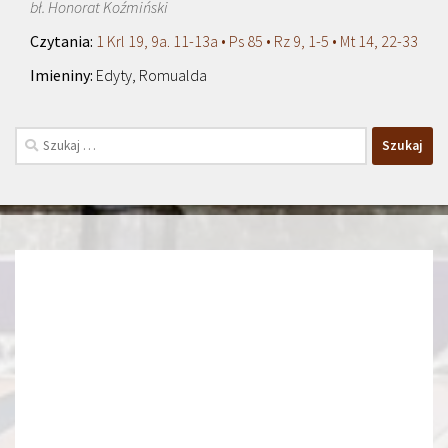
bł. Honorat Koźmiński
1 Krl 19, 9a. 11-13a • Ps 85 • Rz 9, 1-5 • Mt 14, 22-33
Edyty, Romualda
Szukaj: