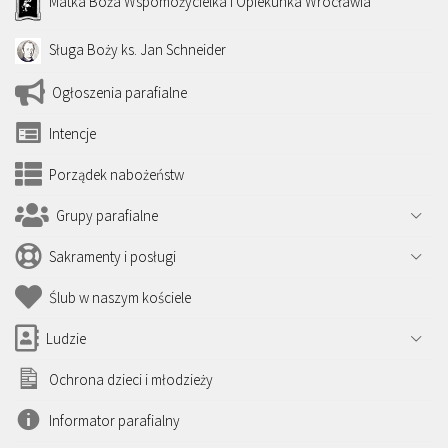
Matka Boża Wspomożycielka i Opiekunka Wrocławia
Sługa Boży ks. Jan Schneider
Ogłoszenia parafialne
Intencje
Porządek nabożeństw
Grupy parafialne
Sakramenty i posługi
Ślub w naszym kościele
Ludzie
Ochrona dzieci i młodzieży
Informator parafialny