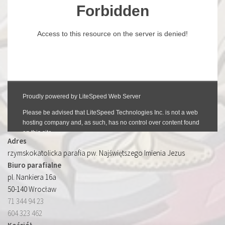
Adres
rzymskokatolicka parafia pw. Najświętszego Imienia Jezus
Biuro parafialne
pl. Nankiera 16a
50-140 Wrocław
71 344 94 23
604 323 462