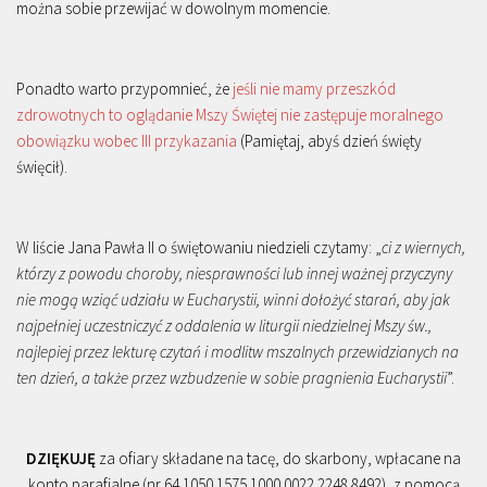
można sobie przewijać w dowolnym momencie.
Ponadto warto przypomnieć, że
jeśli nie mamy przeszkód
zdrowotnych to oglądanie Mszy Świętej nie zastępuje moralnego
obowiązku wobec III przykazania
(Pamiętaj, abyś dzień święty
święcił).
W liście Jana Pawła II o świętowaniu niedzieli czytamy: „
ci z wiernych,
którzy z powodu choroby, niesprawności lub innej ważnej przyczyny
nie mogą wziąć udziału w Eucharystii, winni dołożyć starań, aby jak
najpełniej uczestniczyć z oddalenia w liturgii niedzielnej Mszy św.,
najlepiej przez lekturę czytań i modlitw mszalnych przewidzianych na
ten dzień, a także przez wzbudzenie w sobie pragnienia Eucharystii
”.
DZIĘKUJĘ
za ofiary składane na tacę, do skarbony, wpłacane na
konto parafialne (nr 64 1050 1575 1000 0022 2248 8492), z pomocą