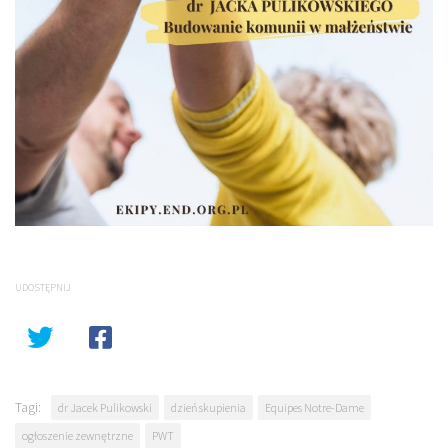
UDOSTĘPNIJ
Tagi:
dr Jacek Pulikowski
dzień skupienia
Equipes Notre-Dame
ogłoszenie zewnętrzne
PWT