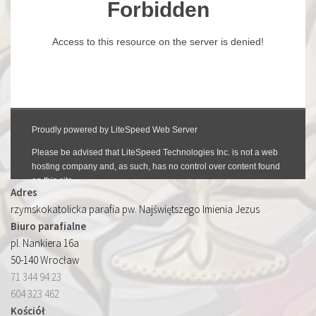
Adres
rzymskokatolicka parafia pw. Najświętszego Imienia Jezus
Biuro parafialne
pl. Nankiera 16a
50-140 Wrocław
71 344 94 23
604 323 462
Kościół