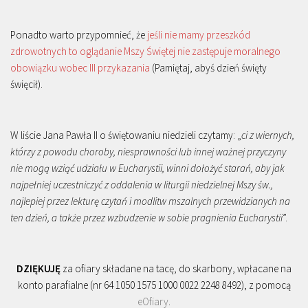
Ponadto warto przypomnieć, że
jeśli nie mamy przeszkód
zdrowotnych to oglądanie Mszy Świętej nie zastępuje moralnego
obowiązku wobec III przykazania
(Pamiętaj, abyś dzień święty
święcił).
W liście Jana Pawła II o świętowaniu niedzieli czytamy: „
ci z wiernych,
którzy z powodu choroby, niesprawności lub innej ważnej przyczyny
nie mogą wziąć udziału w Eucharystii, winni dołożyć starań, aby jak
najpełniej uczestniczyć z oddalenia w liturgii niedzielnej Mszy św.,
najlepiej przez lekturę czytań i modlitw mszalnych przewidzianych na
ten dzień, a także przez wzbudzenie w sobie pragnienia Eucharystii
”.
DZIĘKUJĘ
za ofiary składane na tacę, do skarbony, wpłacane na
konto parafialne (nr 64 1050 1575 1000 0022 2248 8492), z pomocą
eOfiary
.