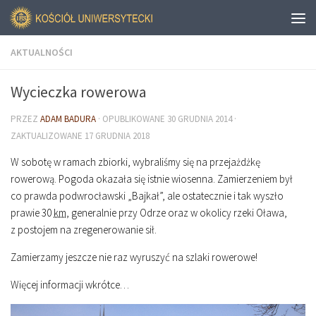
AKTUALNOŚCI
Wycieczka rowerowa
PRZEZ
ADAM BADURA
· OPUBLIKOWANE
30 GRUDNIA 2014
·
ZAKTUALIZOWANE
17 GRUDNIA 2018
W sobotę w ramach zbiorki, wybraliśmy się na przejażdżkę
rowerową. Pogoda okazała się istnie wiosenna. Zamierzeniem był
co prawda podwrocławski „Bajkał”, ale ostatecznie i tak wyszło
prawie 30
km
, generalnie przy Odrze oraz w okolicy rzeki Oława,
z postojem na zregenerowanie sił.
Zamierzamy jeszcze nie raz wyruszyć na szlaki rowerowe!
Więcej informacji wkrótce…