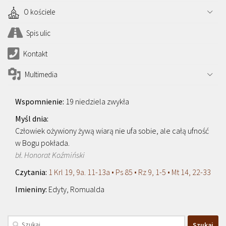
O kościele
Spis ulic
Kontakt
Multimedia
19 niedziela zwykła
Człowiek ożywiony żywą wiarą nie ufa sobie, ale całą ufność
w Bogu pokłada.
bł. Honorat Koźmiński
1 Krl 19, 9a. 11-13a • Ps 85 • Rz 9, 1-5 • Mt 14, 22-33
Edyty, Romualda
Szukaj: