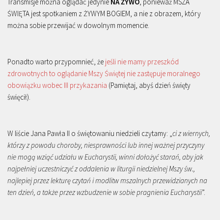
Transmisje można oglądać jedynie
NA ŻYWO
, ponieważ MSZA
ŚWIĘTA jest spotkaniem z ŻYWYM BOGIEM, a nie z obrazem, który
można sobie przewijać w dowolnym momencie.
Ponadto warto przypomnieć, że
jeśli nie mamy przeszkód
zdrowotnych to oglądanie Mszy Świętej nie zastępuje moralnego
obowiązku wobec III przykazania
(Pamiętaj, abyś dzień święty
święcił).
W liście Jana Pawła II o świętowaniu niedzieli czytamy: „
ci z wiernych,
którzy z powodu choroby, niesprawności lub innej ważnej przyczyny
nie mogą wziąć udziału w Eucharystii, winni dołożyć starań, aby jak
najpełniej uczestniczyć z oddalenia w liturgii niedzielnej Mszy św.,
najlepiej przez lekturę czytań i modlitw mszalnych przewidzianych na
ten dzień, a także przez wzbudzenie w sobie pragnienia Eucharystii
”.