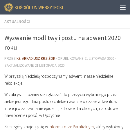
AKTUALNOŚCI
Wyzwanie modlitwy i postu na adwent 2020
roku
PRZEZ
KS. ARKADIUSZ KRZIŻOK
· OPUBLIKOWANE
21 LISTOPADA 2020
·
ZAKTUALIZOWANE
21 LISTOPADA 2020
W przyszłą niedzielę rozpoczynamy adwent i nasze niedzielne
rekolekcje.
W zakrystii możemy się zgłaszać do przeżycia wybranego przez
siebie jednego dnia postu o chlebie i wodzie w czasie adwentu w
intencji o zatrzymanie epidemii, zdrowie dla chorych, narodowe
nawrócenie i pokój w Ojczyźnie.
Szczegóły znajdują się w
Informatorze Parafialnym
, który wyłożony