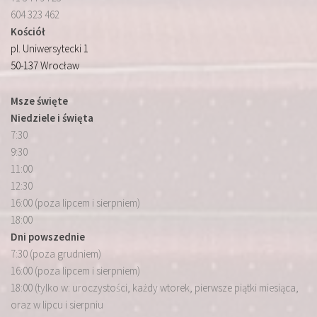
604 323 462
Kościół
pl. Uniwersytecki 1
50-137 Wrocław
Msze święte
Niedziele i święta
7:30
9:30
11:00
12:30
16:00 (poza lipcem i sierpniem)
18:00
Dni powszednie
7:30 (poza grudniem)
16:00 (poza lipcem i sierpniem)
18:00 (tylko w: uroczystości, każdy wtorek, pierwsze piątki miesiąca,
oraz w lipcu i sierpniu