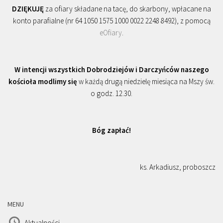
DZIĘKUJĘ
za ofiary składane na tacę, do skarbony, wpłacane na
konto parafialne (nr 64 1050 1575 1000 0022 2248 8492), z pomocą
eOfiary
.
W intencji wszystkich Dobrodziejów i Darczyńców naszego
kościoła modlimy się
w każdą drugą niedzielę miesiąca na Mszy św.
o godz. 12.30.
Bóg zapłać!
ks. Arkadiusz, proboszcz
MENU
Aktualności