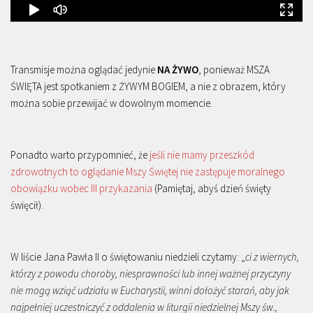
Transmisje można oglądać jedynie
NA ŻYWO
, ponieważ MSZA
ŚWIĘTA jest spotkaniem z ŻYWYM BOGIEM, a nie z obrazem, który
można sobie przewijać w dowolnym momencie.
Ponadto warto przypomnieć, że
jeśli nie mamy przeszkód
zdrowotnych to oglądanie Mszy Świętej nie zastępuje moralnego
obowiązku wobec III przykazania
(Pamiętaj, abyś dzień święty
święcił).
W liście Jana Pawła II o świętowaniu niedzieli czytamy: „
ci z wiernych,
którzy z powodu choroby, niesprawności lub innej ważnej przyczyny
nie mogą wziąć udziału w Eucharystii, winni dołożyć starań, aby jak
najpełniej uczestniczyć z oddalenia w liturgii niedzielnej Mszy św.,