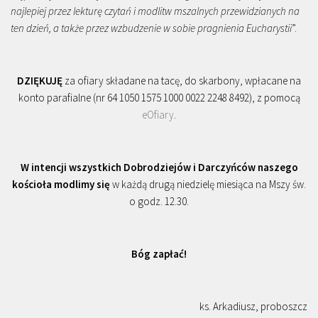
najlepiej przez lekturę czytań i modlitw mszalnych przewidzianych na
ten dzień, a także przez wzbudzenie w sobie pragnienia Eucharystii
”.
DZIĘKUJĘ
za ofiary składane na tacę, do skarbony, wpłacane na
konto parafialne (nr 64 1050 1575 1000 0022 2248 8492), z pomocą
eOfiary
.
W intencji wszystkich Dobrodziejów i Darczyńców naszego
kościoła modlimy się
w każdą drugą niedzielę miesiąca na Mszy św.
o godz. 12.30.
Bóg zapłać!
ks. Arkadiusz, proboszcz