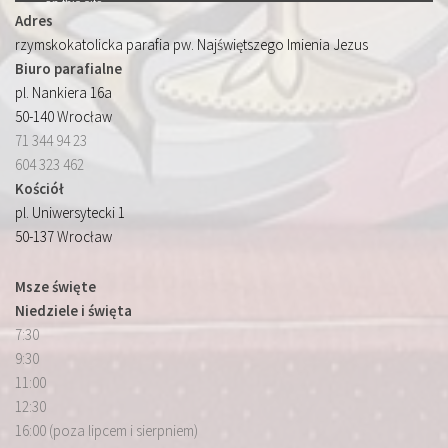
Adres
rzymskokatolicka parafia pw. Najświętszego Imienia Jezus
Biuro parafialne
pl. Nankiera 16a
50-140 Wrocław
71 344 94 23
604 323 462
Kościół
pl. Uniwersytecki 1
50-137 Wrocław
Msze święte
Niedziele i święta
7:30
9:30
11:00
12:30
16:00 (poza lipcem i sierpniem)