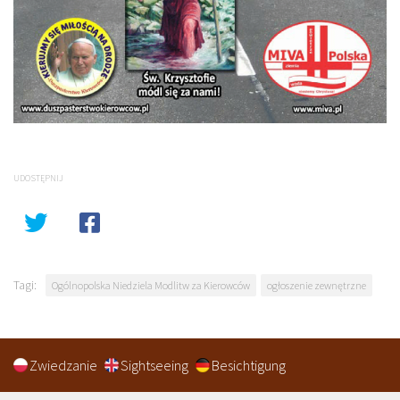
UDOSTĘPNIJ
Tagi:
Ogólnopolska Niedziela Modlitw za Kierowców
ogłoszenie zewnętrzne
Zwiedzanie
Sightseeing
Besichtigung