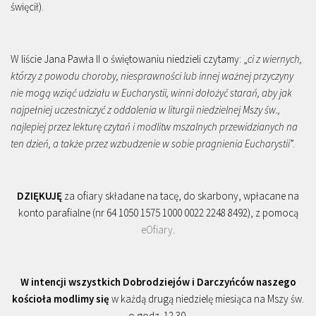
święcił).
W liście Jana Pawła II o świętowaniu niedzieli czytamy: „
ci z wiernych,
którzy z powodu choroby, niesprawności lub innej ważnej przyczyny
nie mogą wziąć udziału w Eucharystii, winni dołożyć starań, aby jak
najpełniej uczestniczyć z oddalenia w liturgii niedzielnej Mszy św.,
najlepiej przez lekturę czytań i modlitw mszalnych przewidzianych na
ten dzień, a także przez wzbudzenie w sobie pragnienia Eucharystii
”.
DZIĘKUJĘ
za ofiary składane na tacę, do skarbony, wpłacane na
konto parafialne (nr 64 1050 1575 1000 0022 2248 8492), z pomocą
eOfiary
.
W intencji wszystkich Dobrodziejów i Darczyńców naszego
kościoła modlimy się
w każdą drugą niedzielę miesiąca na Mszy św.
o godz. 12.30.