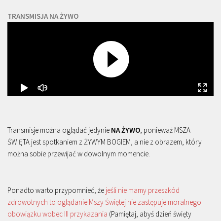
TRANSMISJA NA ŻYWO
Transmisje można oglądać jedynie
NA ŻYWO
, ponieważ MSZA
ŚWIĘTA jest spotkaniem z ŻYWYM BOGIEM, a nie z obrazem, który
można sobie przewijać w dowolnym momencie.
Ponadto warto przypomnieć, że
jeśli nie mamy przeszkód
zdrowotnych to oglądanie Mszy Świętej nie zastępuje moralnego
obowiązku wobec III przykazania
(Pamiętaj, abyś dzień święty