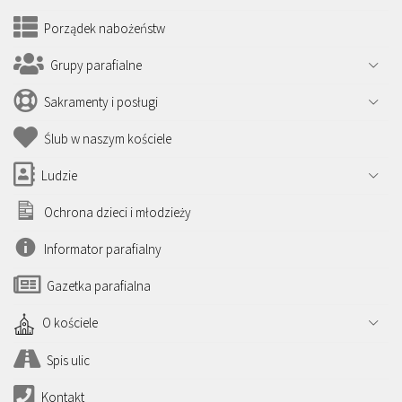
Porządek nabożeństw
Grupy parafialne
Sakramenty i posługi
Ślub w naszym kościele
Ludzie
Ochrona dzieci i młodzieży
Informator parafialny
Gazetka parafialna
O kościele
Spis ulic
Kontakt