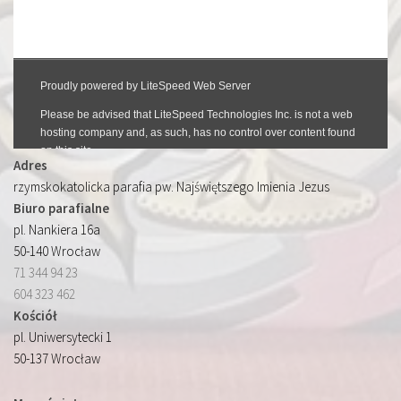
Adres
rzymskokatolicka parafia pw. Najświętszego Imienia Jezus
Biuro parafialne
pl. Nankiera 16a
50-140 Wrocław
71 344 94 23
604 323 462
Kościół
pl. Uniwersytecki 1
50-137 Wrocław