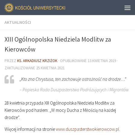
AKTUALNOŚCI
XIII Ogólnopolska Niedziela Modlitw za
Kierowców
PRZEZ
KS. ARKADIUSZ KRZIŻOK
· OPUBLIKOWANE
13 KWIETNIA 2019
·
ZAKTUALIZOWANE
25 KWIETNIA 2021
„Kto zna Chrystusa, ten zachowuje ostrożność na drodze…”
– Papieska Rada Duszpasterstwa Podróżujących i Migrantów
28 kwietnia przypada XIII Ogólnopolska Niedziela Modlitw za
Kierowców pod hasłem: „W mocy Ducha z Miłością na każdej
drodze”.
Więcej informacji na stronie
www.duszpasterstwokierowcow.pl
.