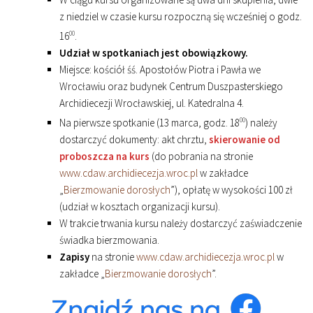
z niedziel w czasie kursu rozpoczną się wcześniej o godz.
16
00
.
Udział w spotkaniach jest obowiązkowy.
Miejsce: kościół śś. Apostołów Piotra i Pawła we
Wrocławiu oraz budynek Centrum Duszpasterskiego
Archidiecezji Wrocławskiej, ul. Katedralna 4.
Na pierwsze spotkanie (13 marca, godz. 18
00
) należy
dostarczyć dokumenty: akt chrztu,
skierowanie od
proboszcza na kurs
(do pobrania na stronie
www.cdaw.archidiecezja.wroc.pl
w zakładce
„
Bierzmowanie dorosłych
”), opłatę w wysokości 100 zł
(udział w kosztach organizacji kursu).
W trakcie trwania kursu należy dostarczyć zaświadczenie
świadka bierzmowania.
Zapisy
na stronie
www.cdaw.archidiecezja.wroc.pl
w
zakładce „
Bierzmowanie dorosłych
”.