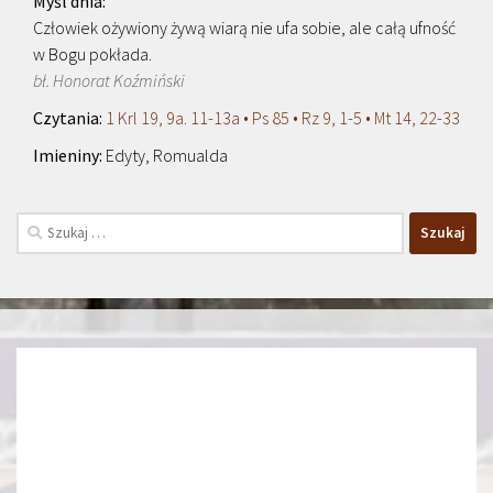
Człowiek ożywiony żywą wiarą nie ufa sobie, ale całą ufność
w Bogu pokłada.
bł. Honorat Koźmiński
1 Krl 19, 9a. 11-13a • Ps 85 • Rz 9, 1-5 • Mt 14, 22-33
Edyty, Romualda
Szukaj: