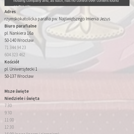
Adres
rzymskokatolicka parafia pw. Najświętszego Imienia Jezus
Biuro parafialne
pl. Nankiera 16a
50-140 Wrocław
71 344 94 23
604 323 462
Kościół
pl. Uniwersytecki 1
50-137 Wrocław
Msze święte
Niedziele i święta
7:30
9:30
11:00
12:30