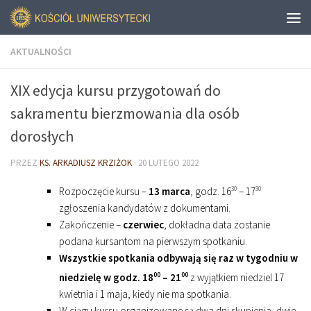
AKTUALNOŚCI
XIX edycja kursu przygotowań do
sakramentu bierzmowania dla osób
dorosłych
PRZEZ
KS. ARKADIUSZ KRZIŻOK
·
20 LUTEGO 2022
Rozpoczęcie kursu –
13 marca
, godz. 16
30
– 17
30
zgłoszenia kandydatów z dokumentami.
Zakończenie –
czerwiec
, dokładna data zostanie
podana kursantom na pierwszym spotkaniu.
Wszystkie spotkania odbywają się raz w tygodniu w
niedzielę w godz. 18
00
– 21
00
z wyjątkiem niedziel 17
kwietnia i 1 maja, kiedy nie ma spotkania.
W ciągu kursu organizowane są dwa dni skupienia, dwie