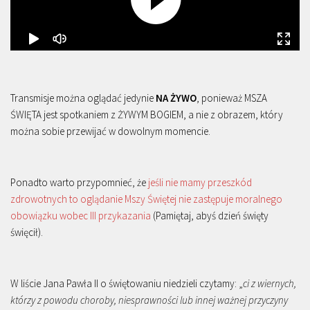
Transmisje można oglądać jedynie
NA ŻYWO
, ponieważ MSZA
ŚWIĘTA jest spotkaniem z ŻYWYM BOGIEM, a nie z obrazem, który
można sobie przewijać w dowolnym momencie.
Ponadto warto przypomnieć, że
jeśli nie mamy przeszkód
zdrowotnych to oglądanie Mszy Świętej nie zastępuje moralnego
obowiązku wobec III przykazania
(Pamiętaj, abyś dzień święty
święcił).
W liście Jana Pawła II o świętowaniu niedzieli czytamy: „
ci z wiernych,
którzy z powodu choroby, niesprawności lub innej ważnej przyczyny