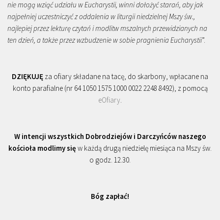
nie mogą wziąć udziału w Eucharystii, winni dołożyć starań, aby jak
najpełniej uczestniczyć z oddalenia w liturgii niedzielnej Mszy św.,
najlepiej przez lekturę czytań i modlitw mszalnych przewidzianych na
ten dzień, a także przez wzbudzenie w sobie pragnienia Eucharystii
”.
DZIĘKUJĘ
za ofiary składane na tacę, do skarbony, wpłacane na
konto parafialne (nr 64 1050 1575 1000 0022 2248 8492), z pomocą
eOfiary
.
W intencji wszystkich Dobrodziejów i Darczyńców naszego
kościoła modlimy się
w każdą drugą niedzielę miesiąca na Mszy św.
o godz. 12.30.
Bóg zapłać!