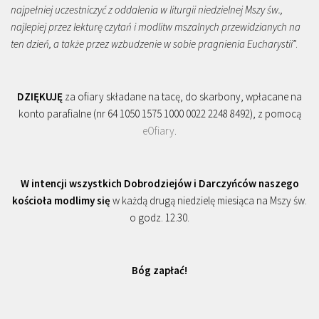
najpełniej uczestniczyć z oddalenia w liturgii niedzielnej Mszy św.,
najlepiej przez lekturę czytań i modlitw mszalnych przewidzianych na
ten dzień, a także przez wzbudzenie w sobie pragnienia Eucharystii
”.
DZIĘKUJĘ
za ofiary składane na tacę, do skarbony, wpłacane na
konto parafialne (nr 64 1050 1575 1000 0022 2248 8492), z pomocą
eOfiary
.
W intencji wszystkich Dobrodziejów i Darczyńców naszego
kościoła modlimy się
w każdą drugą niedzielę miesiąca na Mszy św.
o godz. 12.30.
Bóg zapłać!