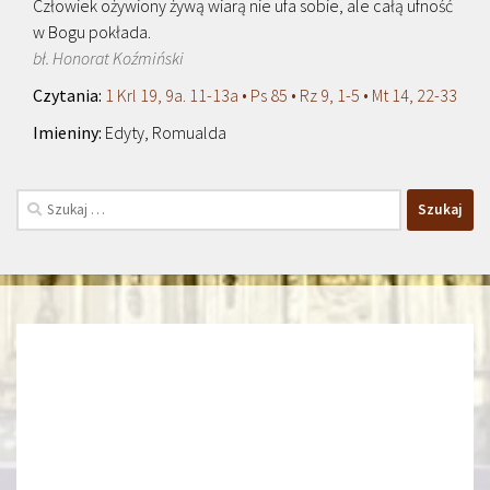
Człowiek ożywiony żywą wiarą nie ufa sobie, ale całą ufność
w Bogu pokłada.
bł. Honorat Koźmiński
1 Krl 19, 9a. 11-13a • Ps 85 • Rz 9, 1-5 • Mt 14, 22-33
Edyty, Romualda
Szukaj: