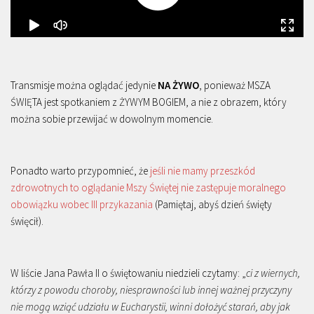
Transmisje można oglądać jedynie
NA ŻYWO
, ponieważ MSZA
ŚWIĘTA jest spotkaniem z ŻYWYM BOGIEM, a nie z obrazem, który
można sobie przewijać w dowolnym momencie.
Ponadto warto przypomnieć, że
jeśli nie mamy przeszkód
zdrowotnych to oglądanie Mszy Świętej nie zastępuje moralnego
obowiązku wobec III przykazania
(Pamiętaj, abyś dzień święty
święcił).
W liście Jana Pawła II o świętowaniu niedzieli czytamy: „
ci z wiernych,
którzy z powodu choroby, niesprawności lub innej ważnej przyczyny
nie mogą wziąć udziału w Eucharystii, winni dołożyć starań, aby jak