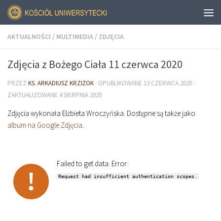
AKTUALNOŚCI
/
MULTIMEDIA
/
ZDJĘCIA
Zdjęcia z Bożego Ciała 11 czerwca 2020
PRZEZ
KS. ARKADIUSZ KRZIŻOK
· OPUBLIKOWANE
13 CZERWCA 2020
·
ZAKTUALIZOWANE
4 SIERPNIA 2020
Zdjęcia wykonała Elżbieta Wroczyńska. Dostępne są także jako
album na Google Zdjęcia
.
Failed to get data. Error:
Request had insufficient authentication scopes.