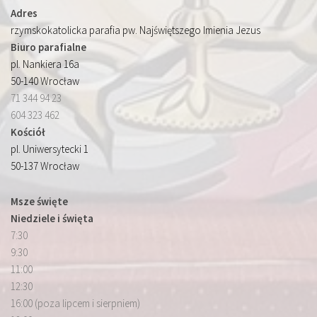
Adres
rzymskokatolicka parafia pw. Najświętszego Imienia Jezus
Biuro parafialne
pl. Nankiera 16a
50-140 Wrocław
71 344 94 23
604 323 462
Kościół
pl. Uniwersytecki 1
50-137 Wrocław
Msze święte
Niedziele i święta
7:30
9:30
11:00
12:30
16:00 (poza lipcem i sierpniem)