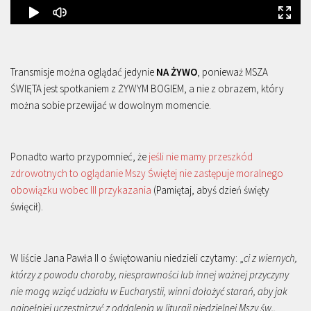
Transmisje można oglądać jedynie
NA ŻYWO
, ponieważ MSZA
ŚWIĘTA jest spotkaniem z ŻYWYM BOGIEM, a nie z obrazem, który
można sobie przewijać w dowolnym momencie.
Ponadto warto przypomnieć, że
jeśli nie mamy przeszkód
zdrowotnych to oglądanie Mszy Świętej nie zastępuje moralnego
obowiązku wobec III przykazania
(Pamiętaj, abyś dzień święty
święcił).
W liście Jana Pawła II o świętowaniu niedzieli czytamy: „
ci z wiernych,
którzy z powodu choroby, niesprawności lub innej ważnej przyczyny
nie mogą wziąć udziału w Eucharystii, winni dołożyć starań, aby jak
najpełniej uczestniczyć z oddalenia w liturgii niedzielnej Mszy św.,