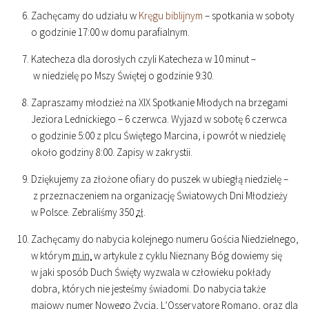
Zachęcamy do udziału w
Kręgu biblijnym
– spotkania w soboty
o godzinie
17
:
00
w domu parafialnym.
Katecheza dla dorosłych czyli Katecheza w 10 minut –
w niedzielę po Mszy Świętej o godzinie
9
:
30
.
Zapraszamy młodzież na XIX Spotkanie Młodych na brzegami
Jeziora Lednickiego – 6 czerwca. Wyjazd w sobotę 6 czerwca
o godzinie
5
:
00
z plcu Świętego Marcina, i powrót w niedzielę
około godziny
8
:
00
. Zapisy w zakrystii.
Dziękujemy za złożone ofiary do puszek w ubiegłą niedzielę –
z przeznaczeniem na organizację Światowych Dni Młodzieży
w Polsce. Zebraliśmy 350
zł
.
Zachęcamy do nabycia kolejnego numeru Gościa Niedzielnego,
w którym
m.in.
w artykule z cyklu Nieznany Bóg dowiemy się
w jaki sposób Duch Święty wyzwala w człowieku pokłady
dobra, których nie jesteśmy świadomi. Do nabycia także
majowy numer Nowego Życia, L’Osservatore Romano, oraz dla