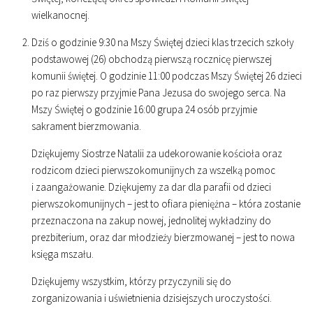
wielkanocnej.
Dziś o godzinie
9
:
30
na Mszy Świętej dzieci klas trzecich szkoły
podstawowej (26) obchodzą pierwszą rocznicę pierwszej
komunii świętej. O godzinie
11
:
00
podczas Mszy Świętej 26 dzieci
po raz pierwszy przyjmie Pana Jezusa do swojego serca. Na
Mszy Świętej o godzinie
16
:
00
grupa 24 osób przyjmie
sakrament bierzmowania.
Dziękujemy Siostrze Natalii za udekorowanie kościoła oraz
rodzicom dzieci pierwszokomunijnych za wszelką pomoc
i zaangażowanie. Dziękujemy za dar dla parafii od dzieci
pierwszokomunijnych – jest to ofiara pieniężna – która zostanie
przeznaczona na zakup nowej, jednolitej wykładziny do
prezbiterium, oraz dar młodzieży bierzmowanej – jest to nowa
księga mszału.
Dziękujemy wszystkim, którzy przyczynili się do
zorganizowania i uświetnienia dzisiejszych uroczystości.