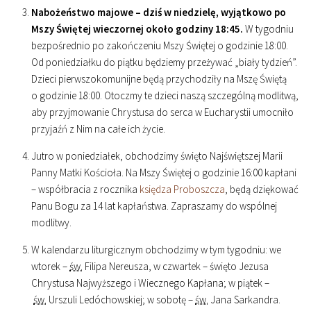
Nabożeństwo majowe – dziś w niedzielę, wyjątkowo po
Mszy Świętej wieczornej około godziny
18
:
45
.
W tygodniu
bezpośrednio po zakończeniu Mszy Świętej o godzinie
18
:
00
.
Od poniedziałku do piątku będziemy przeżywać „biały tydzień”.
Dzieci pierwszokomunijne będą przychodziły na Mszę Świętą
o godzinie
18
:
00
. Otoczmy te dzieci naszą szczególną modlitwą,
aby przyjmowanie Chrystusa do serca w Eucharystii umocniło
przyjaźń z Nim na całe ich życie.
Jutro w poniedziałek, obchodzimy święto Najświętszej Marii
Panny Matki Kościoła. Na Mszy Świętej o godzinie
16
:
00
kapłani
– współbracia z rocznika
księdza Proboszcza
, będą dziękować
Panu Bogu za 14 lat kapłaństwa. Zapraszamy do wspólnej
modlitwy.
W kalendarzu liturgicznym obchodzimy w tym tygodniu: we
wtorek –
św.
Filipa Nereusza, w czwartek – święto Jezusa
Chrystusa Najwyższego i Wiecznego Kapłana; w piątek –
św.
Urszuli Ledóchowskiej; w sobotę –
św.
Jana Sarkandra.