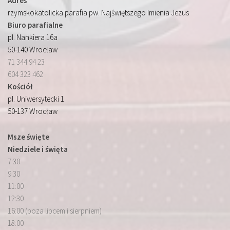
Adres
rzymskokatolicka parafia pw. Najświętszego Imienia Jezus
Biuro parafialne
pl. Nankiera 16a
50-140 Wrocław
71 344 94 23
604 323 462
Kościół
pl. Uniwersytecki 1
50-137 Wrocław
Msze święte
Niedziele i święta
7:30
9:30
11:00
12:30
16:00 (poza lipcem i sierpniem)
18:00