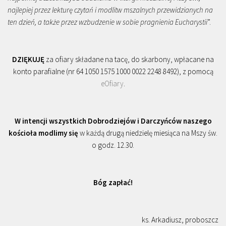
najlepiej przez lekturę czytań i modlitw mszalnych przewidzianych na
ten dzień, a także przez wzbudzenie w sobie pragnienia Eucharystii
”.
DZIĘKUJĘ
za ofiary składane na tacę, do skarbony, wpłacane na
konto parafialne (nr 64 1050 1575 1000 0022 2248 8492), z pomocą
eOfiary
.
W intencji wszystkich Dobrodziejów i Darczyńców naszego
kościoła modlimy się
w każdą drugą niedzielę miesiąca na Mszy św.
o godz. 12.30.
Bóg zapłać!
ks. Arkadiusz, proboszcz