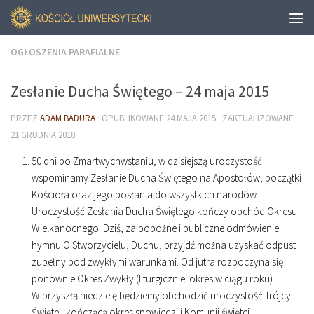
OGŁOSZENIA PARAFIALNE
Zesłanie Ducha Świętego – 24 maja 2015
PRZEZ
ADAM BADURA
· OPUBLIKOWANE
24 MAJA 2015
· ZAKTUALIZOWANE
21 GRUDNIA 2018
50 dni po Zmartwychwstaniu, w dzisiejszą uroczystość
wspominamy Zesłanie Ducha Świętego na Apostołów, początki
Kościoła oraz jego posłania do wszystkich narodów.
Uroczystość Zesłania Ducha Świętego kończy obchód Okresu
Wielkanocnego. Dziś, za pobożne i publiczne odmówienie
hymnu O Stworzycielu, Duchu, przyjdź można uzyskać odpust
zupełny pod zwykłymi warunkami. Od jutra rozpoczyna się
ponownie Okres Zwykły (liturgicznie: okres w ciągu roku).
W przyszłą niedzielę będziemy obchodzić uroczystość Trójcy
Świętej, kończącą okres spowiedzi i Komunii świętej