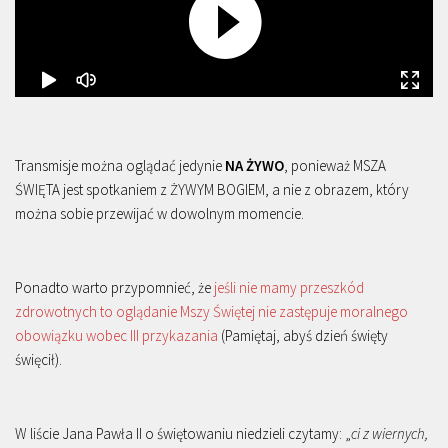
Transmisje można oglądać jedynie
NA ŻYWO
, ponieważ MSZA
ŚWIĘTA jest spotkaniem z ŻYWYM BOGIEM, a nie z obrazem, który
można sobie przewijać w dowolnym momencie.
Ponadto warto przypomnieć, że
jeśli nie mamy przeszkód
zdrowotnych to oglądanie Mszy Świętej nie zastępuje moralnego
obowiązku wobec III przykazania
(Pamiętaj, abyś dzień święty
święcił).
W liście Jana Pawła II o świętowaniu niedzieli czytamy: „
ci z wiernych,