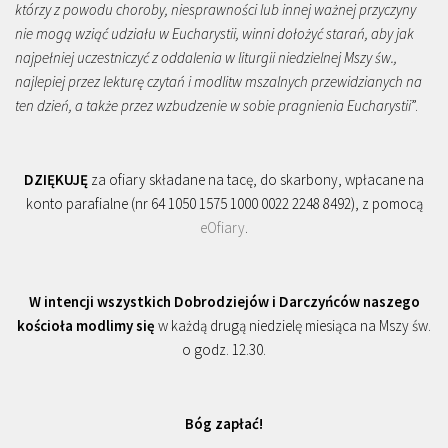
którzy z powodu choroby, niesprawności lub innej ważnej przyczyny
nie mogą wziąć udziału w Eucharystii, winni dołożyć starań, aby jak
najpełniej uczestniczyć z oddalenia w liturgii niedzielnej Mszy św.,
najlepiej przez lekturę czytań i modlitw mszalnych przewidzianych na
ten dzień, a także przez wzbudzenie w sobie pragnienia Eucharystii
”.
DZIĘKUJĘ
za ofiary składane na tacę, do skarbony, wpłacane na
konto parafialne (nr 64 1050 1575 1000 0022 2248 8492), z pomocą
eOfiary
.
W intencji wszystkich Dobrodziejów i Darczyńców naszego
kościoła modlimy się
w każdą drugą niedzielę miesiąca na Mszy św.
o godz. 12.30.
Bóg zapłać!