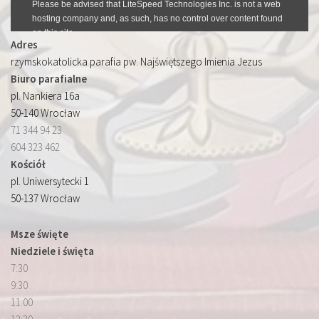
Adres
rzymskokatolicka parafia pw. Najświętszego Imienia Jezus
Biuro parafialne
pl. Nankiera 16a
50-140 Wrocław
71 344 94 23
604 323 462
Kościół
pl. Uniwersytecki 1
50-137 Wrocław
Msze święte
Niedziele i święta
7:30
9:30
11:00