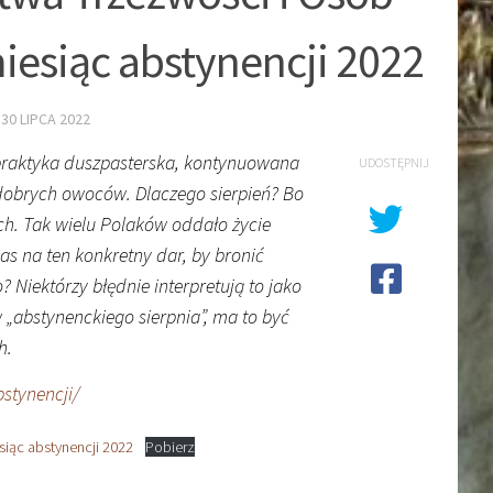
iesiąc abstynencji 2022
E
30 LIPCA 2022
a praktyka duszpasterska, kontynuowana
UDOSTĘPNIJ
 dobrych owoców. Dlaczego sierpień? Bo
ych. Tak wielu Polaków oddało życie
nas na ten konkretny dar, by bronić
Niektórzy błędnie interpretują to jako
 „abstynenckiego sierpnia”, ma to być
h.
stynencji/
siąc abstynencji 2022
Pobierz