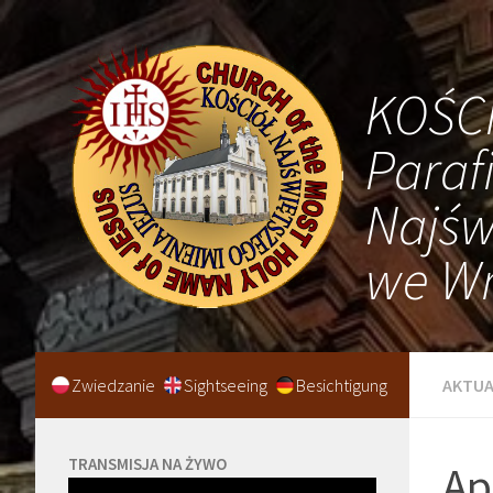
KOŚC
Paraf
Najśw
we Wr
Zwiedzanie
Sightseeing
Besichtigung
AKTUA
TRANSMISJA NA ŻYWO
Ap