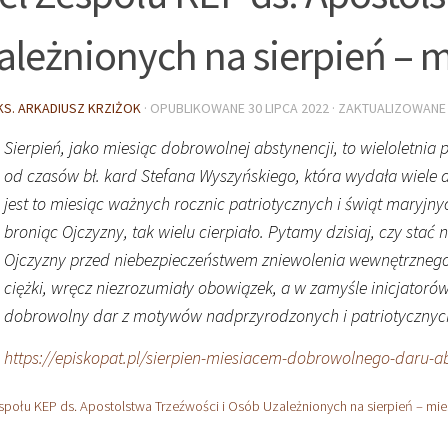
ależnionych na sierpień – m
KS. ARKADIUSZ KRZIŻOK
· OPUBLIKOWANE
30 LIPCA 2022
· ZAKTUALIZOWAN
Sierpień, jako miesiąc dobrowolnej abstynencji, to wieloletni
od czasów bł. kard Stefana Wyszyńskiego, która wydała wiele
jest to miesiąc ważnych rocznic patriotycznych i świąt maryjn
broniąc Ojczyzny, tak wielu cierpiało. Pytamy dzisiaj, czy stać 
Ojczyzny przed niebezpieczeństwem zniewolenia wewnętrznego? 
ciężki, wręcz niezrozumiały obowiązek, a w zamyśle inicjatorów
dobrowolny dar z motywów nadprzyrodzonych i patriotycznyc
https://episkopat.pl/sierpien-miesiacem-dobrowolnego-daru-ab
społu KEP ds. Apostolstwa Trzeźwości i Osób Uzależnionych na sierpień – mie