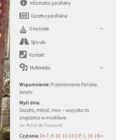
Informator parafialny
Gazetka parafialna
O kościele
Spis ulic
Kontakt
Multimedia
Przemienienie Pańskie,
święto
Światło, miłość, moc – wszystko to
znajdziesz w modlitwie.
św. Karol de Foucauld
Dn 7, 9-10. 13-14 (2 P 1, 16-19) •