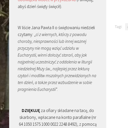
abyś dzień święty święcił).
Tagi:
W liście Jana Pawła II o świętowaniu niedzieli
czytamy: „
ci z wiernych, którzy z powodu
choroby, niesprawności lub innej ważnej
przyczyny nie mogą wziąć udziału w
Eucharystii, winni dołożyć starań, aby jak
najpełniej uczestniczyć z oddalenia w liturgii
niedzielnej Mszy św., najlepiej przez lekturę
czytań i modlitw mszalnych przewidzianych na
ten dzień, a także przez wzbudzenie w sobie
pragnienia Eucharystii
”.
DZIĘKUJĘ
za ofiary składane na tacę, do
skarbony, wpłacane na konto parafialne (nr
64 1050 1575 1000 0022 2248 8492), z pomocą