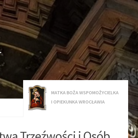
.
MATKA BOŻA WSPOMOŻYCIELKA
I OPIEKUNKA WROCŁAWIA
twa Trzeźwości i Osób