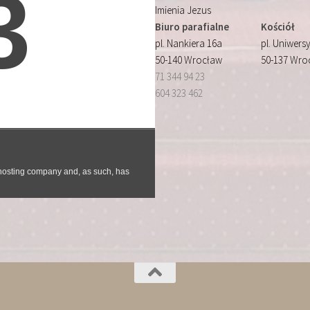
Imienia Jezus
Biuro parafialne
Kościół
pl. Nankiera 16a
pl. Uniwersy
50-140 Wrocław
50-137 Wro
71 344 94 23
604 323 462