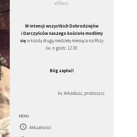
eOfiary
.
W intencji wszystkich Dobrodziejów
i Darczyńców naszego kościoła modlimy
się
w każdą drugą niedzielę miesiąca na Mszy
św. o godz. 12.30.
Bóg zapłać!
ks. Arkadiusz, proboszcz
MENU
Aktualności