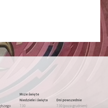
Msze święte
Niedziele i święta
Dni powszednie
iętszego
7:30
7:30 (poza grudniem)