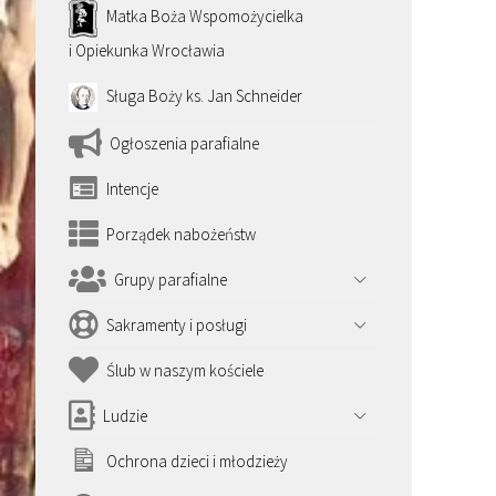
Matka Boża Wspomożycielka
i Opiekunka Wrocławia
Sługa Boży ks. Jan Schneider
Ogłoszenia parafialne
Intencje
Porządek nabożeństw
Grupy parafialne
Sakramenty i posługi
Ślub w naszym kościele
Ludzie
Ochrona dzieci i młodzieży