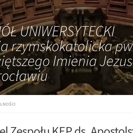
IÓŁ UNIWERSYTECKI
ia rzymskokatolicka pw
iętszego Imienia Jezus
ocławiu
LNOŚCI
el Zespołu KEP ds. Apostols