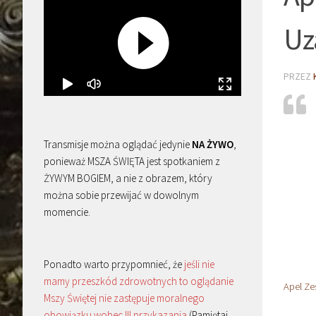
Uz
PRZEZ
Transmisje można oglądać jedynie
NA ŻYWO
,
ponieważ MSZA ŚWIĘTA jest spotkaniem z
ŻYWYM BOGIEM, a nie z obrazem, który
można sobie przewijać w dowolnym
momencie.
Ponadto warto przypomnieć, że
jeśli nie
mamy przeszkód zdrowotnych to oglądanie
Apel Ze
Mszy Świętej nie zastępuje moralnego
obowiązku wobec III przykazania
(Pamiętaj,