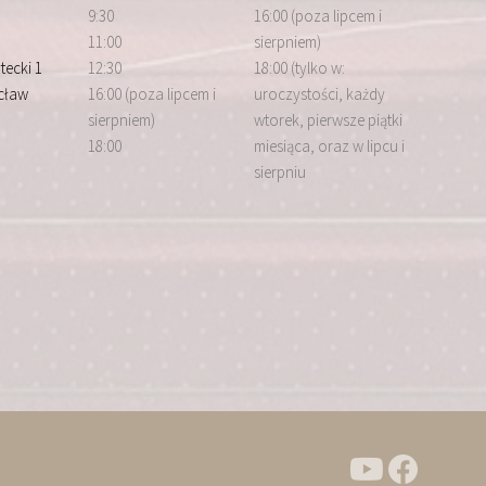
9:30
16:00 (poza lipcem i
11:00
sierpniem)
tecki 1
12:30
18:00 (tylko w:
cław
16:00 (poza lipcem i
uroczystości, każdy
sierpniem)
wtorek, pierwsze piątki
18:00
miesiąca, oraz w lipcu i
sierpniu