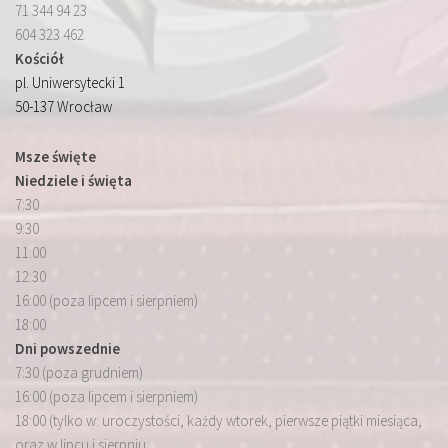
71 344 94 23
604 323 462
Kościół
pl. Uniwersytecki 1
50-137 Wrocław
Msze święte
Niedziele i święta
7:30
9:30
11:00
12:30
16:00 (poza lipcem i sierpniem)
18:00
Dni powszednie
7:30 (poza grudniem)
16:00 (poza lipcem i sierpniem)
18:00 (tylko w: uroczystości, każdy wtorek, pierwsze piątki miesiąca,
oraz w lipcu i sierpniu