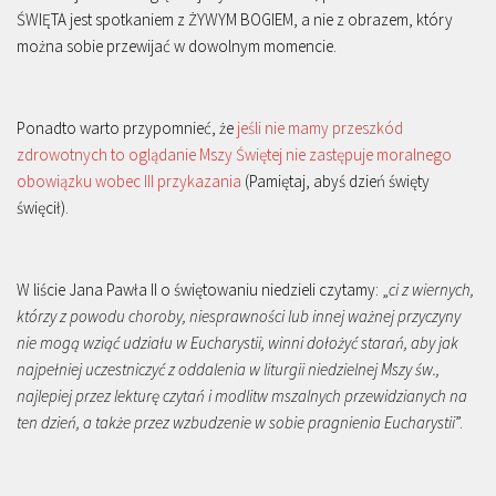
ŚWIĘTA jest spotkaniem z ŻYWYM BOGIEM, a nie z obrazem, który
można sobie przewijać w dowolnym momencie.
Ponadto warto przypomnieć, że
jeśli nie mamy przeszkód
zdrowotnych to oglądanie Mszy Świętej nie zastępuje moralnego
obowiązku wobec III przykazania
(Pamiętaj, abyś dzień święty
święcił).
W liście Jana Pawła II o świętowaniu niedzieli czytamy: „
ci z wiernych,
którzy z powodu choroby, niesprawności lub innej ważnej przyczyny
nie mogą wziąć udziału w Eucharystii, winni dołożyć starań, aby jak
najpełniej uczestniczyć z oddalenia w liturgii niedzielnej Mszy św.,
najlepiej przez lekturę czytań i modlitw mszalnych przewidzianych na
ten dzień, a także przez wzbudzenie w sobie pragnienia Eucharystii
”.