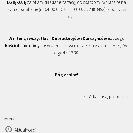
DZIĘKUJĘ
za ofiary składane na tacę, do skarbony, wpłacane na
konto parafialne (nr 64 1050 1575 1000 0022 2248 8492), z pomocą
eOfiary
.
W intencji wszystkich Dobrodziejów i Darczyńców naszego
kościoła modlimy się
w każdą drugą niedzielę miesiąca na Mszy św.
o godz. 12.30.
Bóg zapłać!
ks. Arkadiusz, proboszcz
MENU
Aktualności