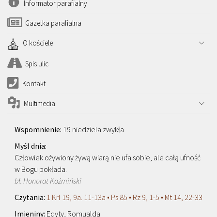
Informator parafialny
Gazetka parafialna
O kościele
Spis ulic
Kontakt
Multimedia
19 niedziela zwykła
Człowiek ożywiony żywą wiarą nie ufa sobie, ale całą ufność
w Bogu pokłada.
bł. Honorat Koźmiński
1 Krl 19, 9a. 11-13a • Ps 85 • Rz 9, 1-5 • Mt 14, 22-33
Edyty, Romualda