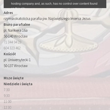
Adres
rzymskokatolicka parafia pw. Najświętszego Imienia Jezus
Biuro parafialne
pl. Nankiera 16a
50-140 Wrocław
71 344 94 23
604 323 462
Kościół
pl. Uniwersytecki 1
50-137 Wrocław
Msze święte
Niedziele i święta
7:30
9:30
11:00
12:30