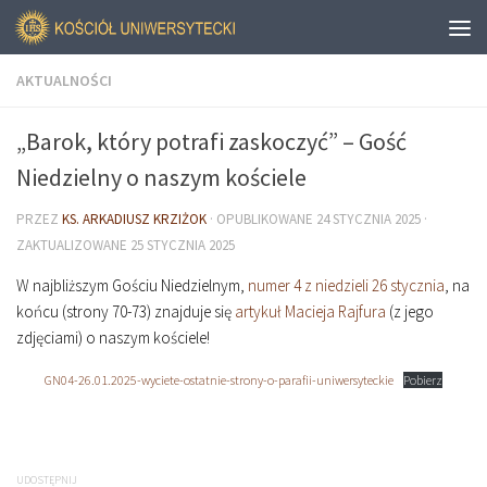
AKTUALNOŚCI
„Barok, który potrafi zaskoczyć” – Gość
Niedzielny o naszym kościele
PRZEZ
KS. ARKADIUSZ KRZIŻOK
· OPUBLIKOWANE
24 STYCZNIA 2025
·
ZAKTUALIZOWANE
25 STYCZNIA 2025
W najbliższym Gościu Niedzielnym,
numer 4 z niedzieli 26 stycznia
, na
końcu (strony 70-73) znajduje się
artykuł Macieja Rajfura
(z jego
zdjęciami) o naszym kościele!
GN04-26.01.2025-wyciete-ostatnie-strony-o-parafii-uniwersyteckie
Pobierz
UDOSTĘPNIJ