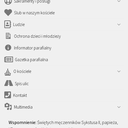
Sakramenty i posługi
Ślub w naszym kościele
Ludzie
Ochrona dzieci i młodzieży
Informator parafialny
Gazetka parafialna
O kościele
Spis ulic
Kontakt
Multimedia
Świętych męczenników Sykstusa II, papieża,