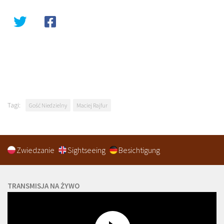
Tagi:
Gość Niedzielny
Maciej Rajfur
Zwiedzanie
Sightseeing
Besichtigung
TRANSMISJA NA ŻYWO