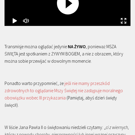
Transmisje można oglądać jedynie
NA ŻYWO
, ponieważ MSZA
ŚWIĘTA jest spotkaniem z ŻYWYM BOGIEM, a nie z obrazem, który
można sobie przewijać w dowolnym momencie.
Ponadto warto przypomnieć, że
jeśli nie mamy przeszkód
zdrowotnych to oglądanie Mszy Świętej nie zastępuje moralnego
obowiązku wobec III przykazania
(Pamiętaj, abyś dzień święty
święcił).
W liście Jana Pawła II o świętowaniu niedzieli czytamy: „
ci z wiernych,
którzy z powodu choroby, niesprawności lub innej ważnej przyczyny