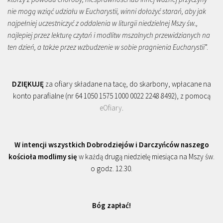
nie mogą wziąć udziału w Eucharystii, winni dołożyć starań, aby jak
najpełniej uczestniczyć z oddalenia w liturgii niedzielnej Mszy św.,
najlepiej przez lekturę czytań i modlitw mszalnych przewidzianych na
ten dzień, a także przez wzbudzenie w sobie pragnienia Eucharystii
”.
DZIĘKUJĘ
za ofiary składane na tacę, do skarbony, wpłacane na
konto parafialne (nr 64 1050 1575 1000 0022 2248 8492), z pomocą
eOfiary
.
W intencji wszystkich Dobrodziejów i Darczyńców naszego
kościoła modlimy się
w każdą drugą niedzielę miesiąca na Mszy św.
o godz. 12.30.
Bóg zapłać!