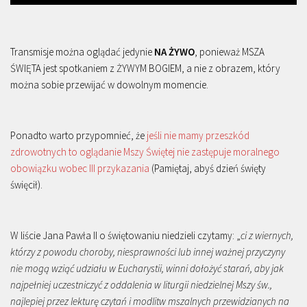
Transmisje można oglądać jedynie
NA ŻYWO
, ponieważ MSZA
ŚWIĘTA jest spotkaniem z ŻYWYM BOGIEM, a nie z obrazem, który
można sobie przewijać w dowolnym momencie.
Ponadto warto przypomnieć, że
jeśli nie mamy przeszkód
zdrowotnych to oglądanie Mszy Świętej nie zastępuje moralnego
obowiązku wobec III przykazania
(Pamiętaj, abyś dzień święty
święcił).
W liście Jana Pawła II o świętowaniu niedzieli czytamy: „
ci z wiernych,
którzy z powodu choroby, niesprawności lub innej ważnej przyczyny
nie mogą wziąć udziału w Eucharystii, winni dołożyć starań, aby jak
najpełniej uczestniczyć z oddalenia w liturgii niedzielnej Mszy św.,
najlepiej przez lekturę czytań i modlitw mszalnych przewidzianych na