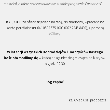
ten dzień, a także przez wzbudzenie w sobie pragnienia Eucharystii
”.
DZIĘKUJĘ
za ofiary składane na tacę, do skarbony, wpłacane na
konto parafialne (nr 64 1050 1575 1000 0022 2248 8492), z pomocą
eOfiary
.
W intencji wszystkich Dobrodziejów i Darczyńców naszego
kościoła modlimy się
w każdą drugą niedzielę miesiąca na Mszy św.
o godz. 12.30.
Bóg zapłać!
ks. Arkadiusz, proboszcz