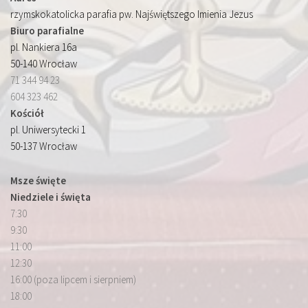
rzymskokatolicka parafia pw. Najświętszego Imienia Jezus
Biuro parafialne
pl. Nankiera 16a
50-140 Wrocław
71 344 94 23
604 323 462
Kościół
pl. Uniwersytecki 1
50-137 Wrocław
Msze święte
Niedziele i święta
7:30
9:30
11:00
12:30
16:00 (poza lipcem i sierpniem)
18:00