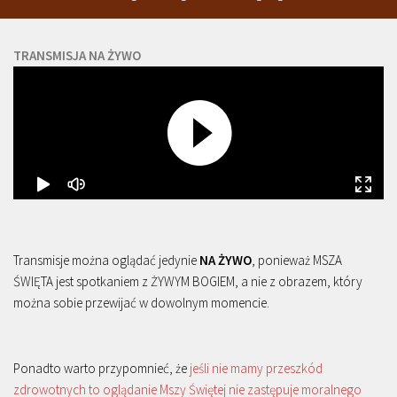
TRANSMISJA NA ŻYWO
Transmisje można oglądać jedynie
NA ŻYWO
, ponieważ MSZA
ŚWIĘTA jest spotkaniem z ŻYWYM BOGIEM, a nie z obrazem, który
można sobie przewijać w dowolnym momencie.
Ponadto warto przypomnieć, że
jeśli nie mamy przeszkód
zdrowotnych to oglądanie Mszy Świętej nie zastępuje moralnego