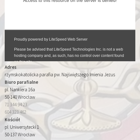
Adres
rzymskokatolicka parafia pw. Najświętszego Imienia Jezus
Biuro parafialne
pl. Nankiera 16a
50-140 Wrocław
71 344 94 23
604 323 462
Kościół
pl. Uniwersytecki 1
50-137 Wrocław