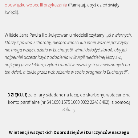
obowiązku wobec III przykazania
(Pamiętaj, abyś dzień święty
święcił).
W liście Jana Pawła II o świętowaniu niedzieli czytamy: „
ci z wiernych,
którzy z powodu choroby, niesprawności lub innej ważnej przyczyny
nie mogą wziąć udziału w Eucharystii, winni dołożyć starań, aby jak
najpełniej uczestniczyć z oddalenia w liturgii niedzielnej Mszy św.,
najlepiej przez lekturę czytań i modlitw mszalnych przewidzianych na
ten dzień, a także przez wzbudzenie w sobie pragnienia Eucharystii
”.
DZIĘKUJĘ
za ofiary składane na tacę, do skarbony, wpłacane na
konto parafialne (nr 64 1050 1575 1000 0022 2248 8492), z pomocą
eOfiary
.
W intencji wszystkich Dobrodziejów i Darczyńców naszego