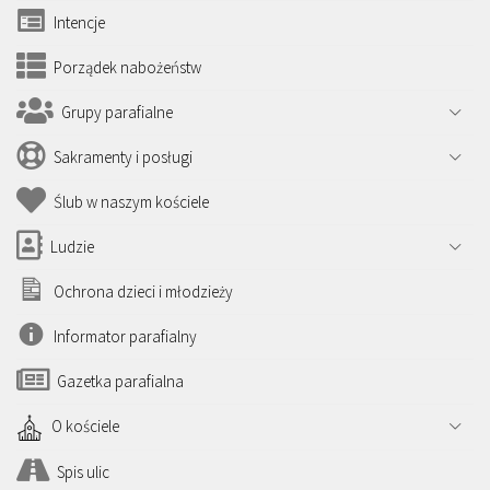
Intencje
Porządek nabożeństw
Grupy parafialne
Sakramenty i posługi
Ślub w naszym kościele
Ludzie
Ochrona dzieci i młodzieży
Informator parafialny
Gazetka parafialna
O kościele
Spis ulic