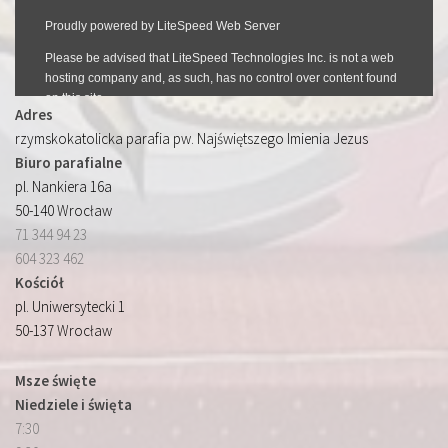
Adres
rzymskokatolicka parafia pw. Najświętszego Imienia Jezus
Biuro parafialne
pl. Nankiera 16a
50-140 Wrocław
71 344 94 23
604 323 462
Kościół
pl. Uniwersytecki 1
50-137 Wrocław
Msze święte
Niedziele i święta
7:30