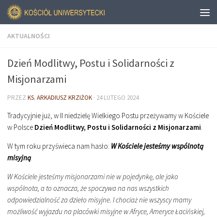
AKTUALNOŚCI
Dzień Modlitwy, Postu i Solidarności z
Misjonarzami
PRZEZ
KS. ARKADIUSZ KRZIŻOK
·
24 LUTEGO 2024
Tradycyjnie już, w II niedzielę Wielkiego Postu przeżywamy w Kościele
w Polsce
Dzień Modlitwy, Postu i Solidarności z Misjonarzami
.
W tym roku przyświeca nam hasło:
W Kościele jesteśmy wspólnotą
misyjną
.
W Kościele jesteśmy misjonarzami nie w pojedynkę, ale jako
wspólnota, a to oznacza, że spoczywa na nas wszystkich
odpowiedzialność za dzieło misyjne. I chociaż nie wszyscy mamy
możliwość wyjazdu na placówki misyjne w Afryce, Ameryce Łacińskiej,