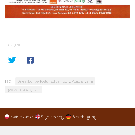
UDOSTĘPNIJ
Tagi:
Dzień Modlitwy Postu i Solidarności z Mosjonarzami
ogłoszenie zewnętrzne
Zwiedzanie
Sightseeing
Besichtigung