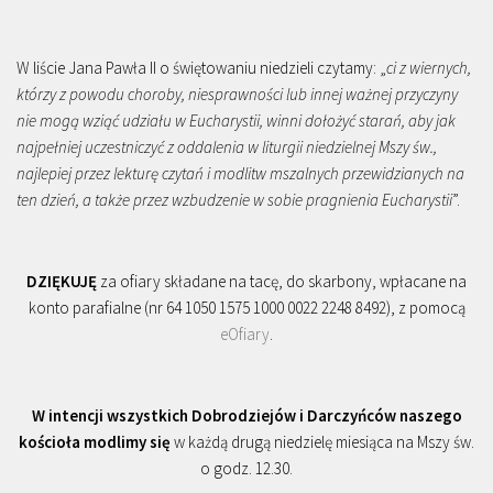
W liście Jana Pawła II o świętowaniu niedzieli czytamy: „
ci z wiernych,
którzy z powodu choroby, niesprawności lub innej ważnej przyczyny
nie mogą wziąć udziału w Eucharystii, winni dołożyć starań, aby jak
najpełniej uczestniczyć z oddalenia w liturgii niedzielnej Mszy św.,
najlepiej przez lekturę czytań i modlitw mszalnych przewidzianych na
ten dzień, a także przez wzbudzenie w sobie pragnienia Eucharystii
”.
DZIĘKUJĘ
za ofiary składane na tacę, do skarbony, wpłacane na
konto parafialne (nr 64 1050 1575 1000 0022 2248 8492), z pomocą
eOfiary
.
W intencji wszystkich Dobrodziejów i Darczyńców naszego
kościoła modlimy się
w każdą drugą niedzielę miesiąca na Mszy św.
o godz. 12.30.