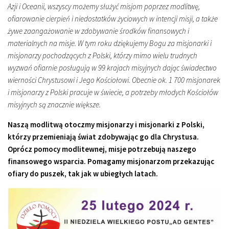
Azji i Oceanii, wszyscy możemy służyć misjom poprzez modlitwę,
ofiarowanie cierpień i niedostatków życiowych w intencji misji, a także
żywe zaangażowanie w zdobywanie środków finansowych i
materialnych na misje. W tym roku dziękujemy Bogu za misjonarki i
misjonarzy pochodzących z Polski, którzy mimo wielu trudnych
wyzwań ofiarnie posługują w 99 krajach misyjnych dając świadectwo
wierności Chrystusowi i Jego Kościołowi. Obecnie ok. 1 700 misjonarek
i misjonarzy z Polski pracuje w świecie, a potrzeby młodych Kościołów
misyjnych są znacznie większe.
Naszą modlitwą otoczmy misjonarzy i misjonarki z Polski,
którzy przemieniają świat zdobywając go dla Chrystusa.
Oprócz pomocy modlitewnej, misje potrzebują naszego
finansowego wsparcia. Pomagamy misjonarzom przekazując
ofiary do puszek, tak jak w ubiegłych latach.