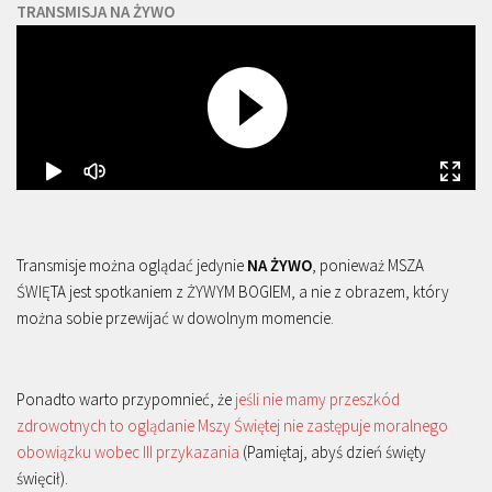
TRANSMISJA NA ŻYWO
Transmisje można oglądać jedynie
NA ŻYWO
, ponieważ MSZA
ŚWIĘTA jest spotkaniem z ŻYWYM BOGIEM, a nie z obrazem, który
można sobie przewijać w dowolnym momencie.
Ponadto warto przypomnieć, że
jeśli nie mamy przeszkód
zdrowotnych to oglądanie Mszy Świętej nie zastępuje moralnego
obowiązku wobec III przykazania
(Pamiętaj, abyś dzień święty
święcił).