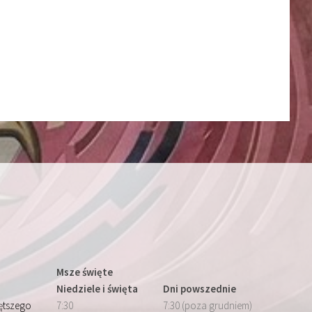
Msze święte
Niedziele i święta
Dni powszednie
iętszego
7:30
7:30 (poza grudniem)