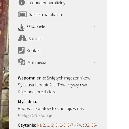
Informator parafialny
Gazetka parafialna
O kościele
Spis ulic
Kontakt
Multimedia
Świętych męczenników
Sykstusa II, papieża, i Towarzyszy • św.
Kajetana, prezbitera
Radość z kwiatów to ślad raju w nas.
Philipp Otto Runge
Na 2, 1. 3; 3, 1-3. 6-7 • Pwt 32, 35-