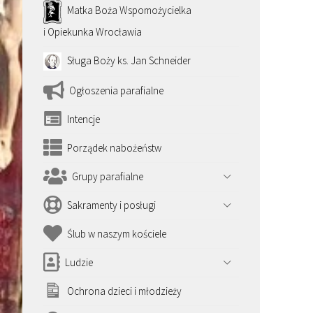
Matka Boża Wspomożycielka
i Opiekunka Wrocławia
Sługa Boży ks. Jan Schneider
Ogłoszenia parafialne
Intencje
Porządek nabożeństw
Grupy parafialne
Sakramenty i posługi
Ślub w naszym kościele
Ludzie
Ochrona dzieci i młodzieży