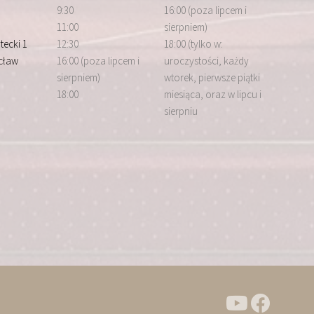
9:30
16:00 (poza lipcem i
11:00
sierpniem)
tecki 1
12:30
18:00 (tylko w:
cław
16:00 (poza lipcem i
uroczystości, każdy
sierpniem)
wtorek, pierwsze piątki
18:00
miesiąca, oraz w lipcu i
sierpniu