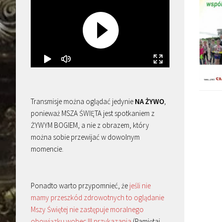
Transmisje można oglądać jedynie
NA ŻYWO
,
ponieważ MSZA ŚWIĘTA jest spotkaniem z
ŻYWYM BOGIEM, a nie z obrazem, który
można sobie przewijać w dowolnym
momencie.
Ponadto warto przypomnieć, że
jeśli nie
mamy przeszkód zdrowotnych to oglądanie
Mszy Świętej nie zastępuje moralnego
obowiązku wobec III przykazania
(Pamiętaj,