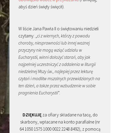
abyś dzień święty święcił).
W liście Jana Pawła II o świętowaniu niedzieli
czytamy: „
ci z wiernych, którzy z powodu
choroby, niesprawności lub innej ważnej
przyczyny nie mogą wziąć udziału w
Eucharystii, winni dołożyć starań, aby jak
najpełniej uczestniczyć z oddalenia w liturgii
niedzielnej Mszy św., najlepiej przez lekturę
czytań i modlitw mszalnych przewidzianych na
ten dzień, a także przez wzbudzenie w sobie
pragnienia Eucharystii
”.
DZIĘKUJĘ
za ofiary składane na tacę, do
skarbony, wpłacane na konto parafialne (nr
64 1050 1575 1000 0022 2248 8492), z pomocą