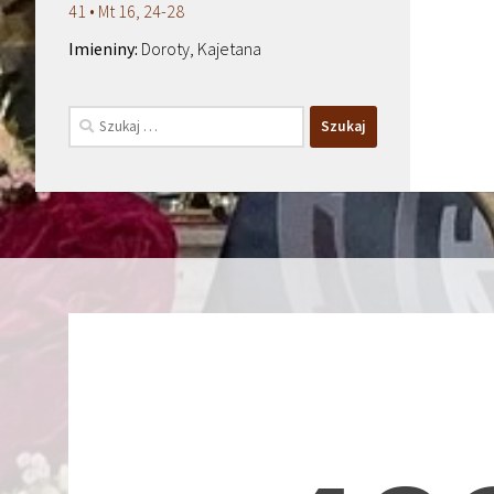
41 • Mt 16, 24-28
Doroty, Kajetana
Szukaj: