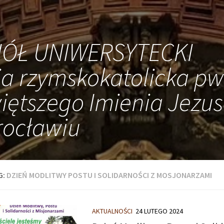
IÓŁ UNIWERSYTECKI
ia rzymskokatolicka pw
iętszego Imienia Jezus
ocławiu
G:
DZIEŃ MODLITWY POSTU I SOLIDARNOŚCI Z MOSJONARZAMI
AKTUALNOŚCI
24 LUTEGO 2024