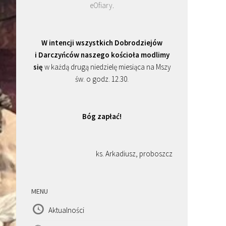
eOfiary
.
W intencji wszystkich Dobrodziejów
i Darczyńców naszego kościoła modlimy
się
w każdą drugą niedzielę miesiąca na Mszy
św. o godz. 12.30.
Bóg zapłać!
ks. Arkadiusz, proboszcz
MENU
Aktualności