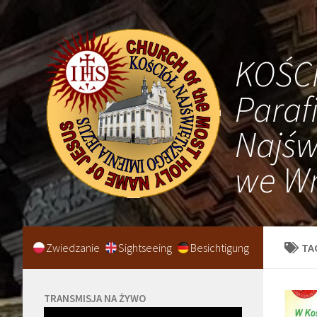
KOŚC
Paraf
Najśw
we Wr
Zwiedzanie
Sightseeing
Besichtigung
TA
TRANSMISJA NA ŻYWO