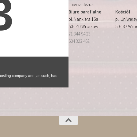
Imienia Jezus
Biuro parafialne
Kościół
pl. Nankiera 16a
pl. Uniwersy
50-140 Wrocław
50-137 Wro
71 344 94 23
604 323 462