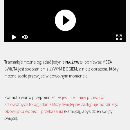
Transmisje można oglądać jedynie
NA ŻYWO
, ponieważ MSZA
ŚWIĘTA jest spotkaniem z ŻYWYM BOGIEM, a nie z obrazem, który
można sobie przewijać w dowolnym momencie.
Ponadto warto przypomnieć, że
jeśli nie mamy przeszkód
zdrowotnych to oglądanie Mszy Świętej nie zastępuje moralnego
obowiązku wobec III przykazania
(Pamiętaj, abyś dzień święty
święcił).