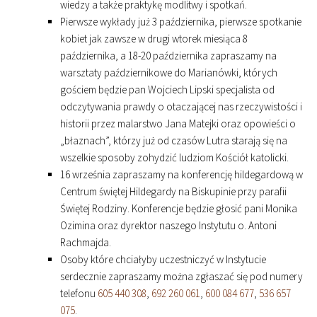
wiedzy a także praktykę modlitwy i spotkań.
Pierwsze wykłady już 3 października, pierwsze spotkanie
kobiet jak zawsze w drugi wtorek miesiąca 8
października, a 18-20 października zapraszamy na
warsztaty październikowe do Marianówki, których
gościem będzie pan Wojciech Lipski specjalista od
odczytywania prawdy o otaczającej nas rzeczywistości i
historii przez malarstwo Jana Matejki oraz opowieści o
„błaznach”, którzy już od czasów Lutra starają się na
wszelkie sposoby zohydzić ludziom Kościół katolicki.
16 września zapraszamy na konferencję hildegardową w
Centrum świętej Hildegardy na Biskupinie przy parafii
Świętej Rodziny. Konferencje będzie głosić pani Monika
Ozimina oraz dyrektor naszego Instytutu o. Antoni
Rachmajda.
Osoby które chciałyby uczestniczyć w Instytucie
serdecznie zapraszamy można zgłaszać się pod numery
telefonu
605 440 308
,
692 260 061
,
600 084 677
,
536 657
075
.