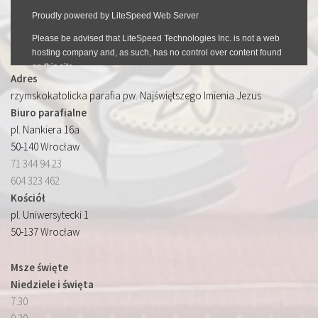
Adres
rzymskokatolicka parafia pw. Najświętszego Imienia Jezus
Biuro parafialne
pl. Nankiera 16a
50-140 Wrocław
71 344 94 23
604 323 462
Kościół
pl. Uniwersytecki 1
50-137 Wrocław
Msze święte
Niedziele i święta
7:30