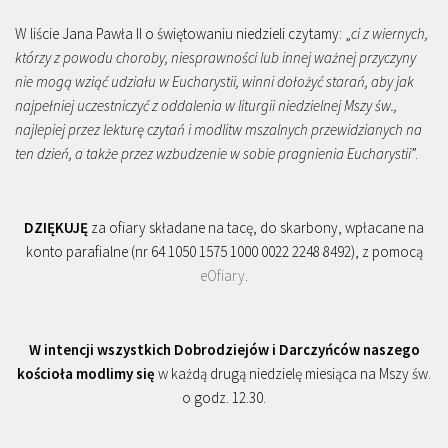
W liście Jana Pawła II o świętowaniu niedzieli czytamy: „
ci z wiernych,
którzy z powodu choroby, niesprawności lub innej ważnej przyczyny
nie mogą wziąć udziału w Eucharystii, winni dołożyć starań, aby jak
najpełniej uczestniczyć z oddalenia w liturgii niedzielnej Mszy św.,
najlepiej przez lekturę czytań i modlitw mszalnych przewidzianych na
ten dzień, a także przez wzbudzenie w sobie pragnienia Eucharystii
”.
DZIĘKUJĘ
za ofiary składane na tacę, do skarbony, wpłacane na
konto parafialne (nr 64 1050 1575 1000 0022 2248 8492), z pomocą
eOfiary
.
W intencji wszystkich Dobrodziejów i Darczyńców naszego
kościoła modlimy się
w każdą drugą niedzielę miesiąca na Mszy św.
o godz. 12.30.