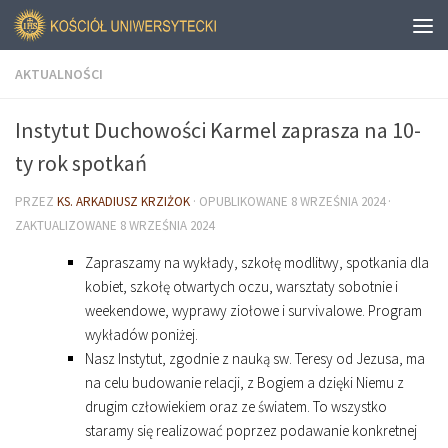
AKTUALNOŚCI
Instytut Duchowości Karmel zaprasza na 10-
ty rok spotkań
PRZEZ
KS. ARKADIUSZ KRZIŻOK
· OPUBLIKOWANE
8 WRZEŚNIA 2024
·
ZAKTUALIZOWANE
8 WRZEŚNIA 2024
Zapraszamy na wykłady, szkołę modlitwy, spotkania dla
kobiet, szkołę otwartych oczu, warsztaty sobotnie i
weekendowe, wyprawy ziołowe i survivalowe. Program
wykładów poniżej.
Nasz Instytut, zgodnie z nauką sw. Teresy od Jezusa, ma
na celu budowanie relacji, z Bogiem a dzięki Niemu z
drugim człowiekiem oraz ze światem. To wszystko
staramy się realizować poprzez podawanie konkretnej