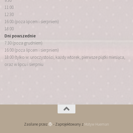
9:30
11:00
12:30
16:00 (poza lipcem i sierpniem)
18:00
Dni powszednie
7:30 (poza grudniem)
16:00 (poza lipcem i sierpniem)
18:00 (tylko w: uroczystości, każdy wtorek, pierwsze piątki miesiąca,
oraz w lipcu i sierpniu
Zasilane przez
- Zaprojektowany z
Motyw Hueman