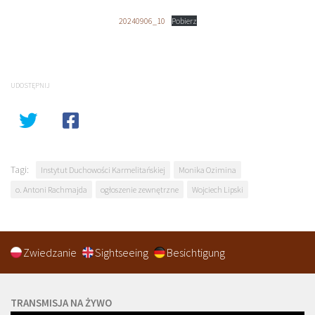
20240906_10
Pobierz
UDOSTĘPNIJ
Tagi:
Instytut Duchowości Karmelitańskiej
Monika Ozimina
o. Antoni Rachmajda
ogłoszenie zewnętrzne
Wojciech Lipski
Zwiedzanie
Sightseeing
Besichtigung
TRANSMISJA NA ŻYWO