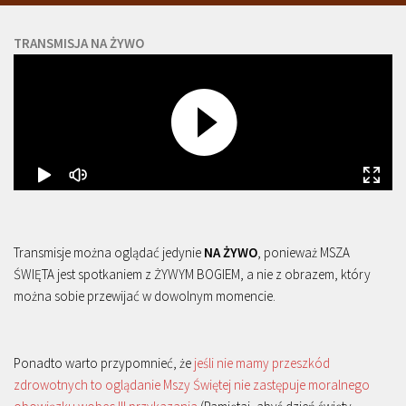
TRANSMISJA NA ŻYWO
Transmisje można oglądać jedynie
NA ŻYWO
, ponieważ MSZA
ŚWIĘTA jest spotkaniem z ŻYWYM BOGIEM, a nie z obrazem, który
można sobie przewijać w dowolnym momencie.
Ponadto warto przypomnieć, że
jeśli nie mamy przeszkód
zdrowotnych to oglądanie Mszy Świętej nie zastępuje moralnego