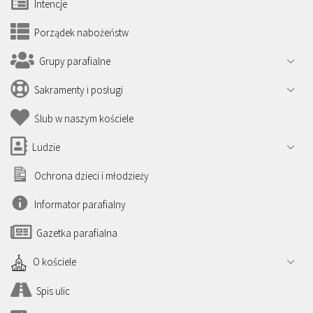
Intencje
Porządek nabożeństw
Grupy parafialne
Sakramenty i posługi
Ślub w naszym kościele
Ludzie
Ochrona dzieci i młodzieży
Informator parafialny
Gazetka parafialna
O kościele
Spis ulic