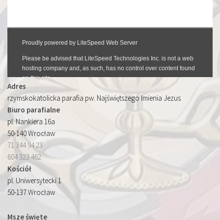
Adres
rzymskokatolicka parafia pw. Najświętszego Imienia Jezus
Biuro parafialne
pl. Nankiera 16a
50-140 Wrocław
71 344 94 23
604 323 462
Kościół
pl. Uniwersytecki 1
50-137 Wrocław
Msze święte