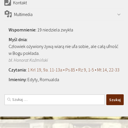
Kontakt
Multimedia
19 niedziela zwykła
Człowiek ożywiony żywą wiarą nie ufa sobie, ale całą ufność
w Bogu pokłada.
bł. Honorat Koźmiński
1 Krl 19, 9a. 11-13a • Ps 85 • Rz 9, 1-5 • Mt 14, 22-33
Edyty, Romualda
Szukaj: