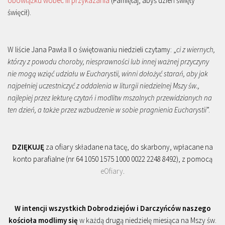
obowiązku wobec III przykazania
(Pamiętaj, abyś dzień święty
święcił).
W liście Jana Pawła II o świętowaniu niedzieli czytamy: „
ci z wiernych,
którzy z powodu choroby, niesprawności lub innej ważnej przyczyny
nie mogą wziąć udziału w Eucharystii, winni dołożyć starań, aby jak
najpełniej uczestniczyć z oddalenia w liturgii niedzielnej Mszy św.,
najlepiej przez lekturę czytań i modlitw mszalnych przewidzianych na
ten dzień, a także przez wzbudzenie w sobie pragnienia Eucharystii
”.
DZIĘKUJĘ
za ofiary składane na tacę, do skarbony, wpłacane na
konto parafialne (nr 64 1050 1575 1000 0022 2248 8492), z pomocą
eOfiary
.
W intencji wszystkich Dobrodziejów i Darczyńców naszego
kościoła modlimy się
w każdą drugą niedzielę miesiąca na Mszy św.