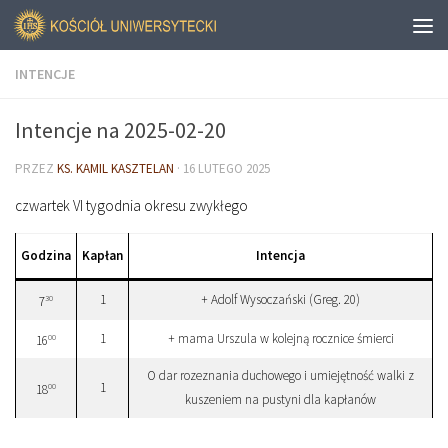
INTENCJE
Intencje na 2025-02-20
PRZEZ
KS. KAMIL KASZTELAN
·
16 LUTEGO 2025
czwartek VI tygodnia okresu zwykłego
Godzina
Kapłan
Intencja
1
+ Adolf Wysoczański (Greg. 20)
30
7
1
+ mama Urszula w kolejną rocznice śmierci
00
16
O dar rozeznania duchowego i umiejętność walki z
1
00
18
kuszeniem na pustyni dla kapłanów