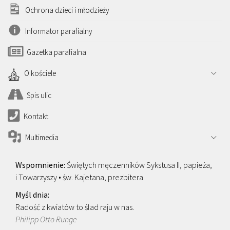
Ochrona dzieci i młodzieży
Informator parafialny
Gazetka parafialna
O kościele
Spis ulic
Kontakt
Multimedia
Świętych męczenników Sykstusa II, papieża,
i Towarzyszy • św. Kajetana, prezbitera
Radość z kwiatów to ślad raju w nas.
Philipp Otto Runge