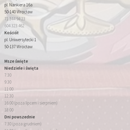
pl. Nankiera 16a
50-140 Wrocław
71 344 94 23
604 323 462
Kościół
pl. Uniwersytecki 1
50-137 Wrocław
Msze święte
Niedziele i święta
7:30
9:30
11:00
12:30
16:00 (poza lipcem i sierpniem)
18:00
Dni powszednie
7:30 (poza grudniem)