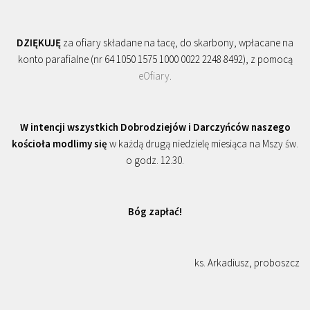
DZIĘKUJĘ
za ofiary składane na tacę, do skarbony, wpłacane na
konto parafialne (nr 64 1050 1575 1000 0022 2248 8492), z pomocą
eOfiary
.
W intencji wszystkich Dobrodziejów i Darczyńców naszego
kościoła modlimy się
w każdą drugą niedzielę miesiąca na Mszy św.
o godz. 12.30.
Bóg zapłać!
ks. Arkadiusz, proboszcz