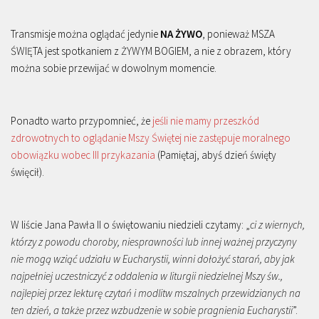
Transmisje można oglądać jedynie
NA ŻYWO
, ponieważ MSZA
ŚWIĘTA jest spotkaniem z ŻYWYM BOGIEM, a nie z obrazem, który
można sobie przewijać w dowolnym momencie.
Ponadto warto przypomnieć, że
jeśli nie mamy przeszkód
zdrowotnych to oglądanie Mszy Świętej nie zastępuje moralnego
obowiązku wobec III przykazania
(Pamiętaj, abyś dzień święty
święcił).
W liście Jana Pawła II o świętowaniu niedzieli czytamy: „
ci z wiernych,
którzy z powodu choroby, niesprawności lub innej ważnej przyczyny
nie mogą wziąć udziału w Eucharystii, winni dołożyć starań, aby jak
najpełniej uczestniczyć z oddalenia w liturgii niedzielnej Mszy św.,
najlepiej przez lekturę czytań i modlitw mszalnych przewidzianych na
ten dzień, a także przez wzbudzenie w sobie pragnienia Eucharystii
”.