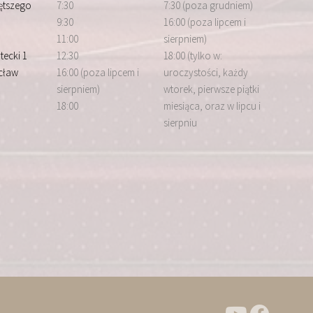
iętszego
7:30
7:30 (poza grudniem)
9:30
16:00 (poza lipcem i
11:00
sierpniem)
tecki 1
12:30
18:00 (tylko w:
cław
16:00 (poza lipcem i
uroczystości, każdy
sierpniem)
wtorek, pierwsze piątki
18:00
miesiąca, oraz w lipcu i
sierpniu