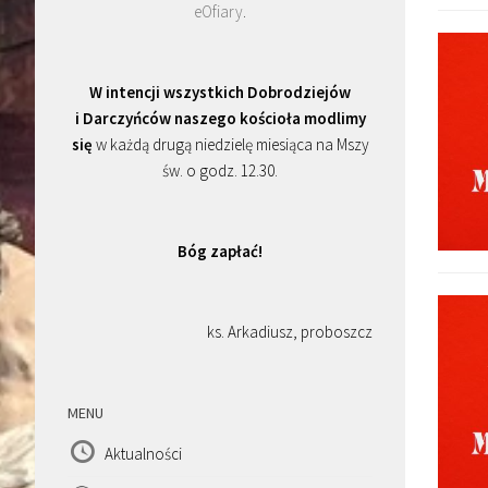
eOfiary
.
W intencji wszystkich Dobrodziejów
i Darczyńców naszego kościoła modlimy
się
w każdą drugą niedzielę miesiąca na Mszy
św. o godz. 12.30.
Bóg zapłać!
ks. Arkadiusz, proboszcz
MENU
Aktualności