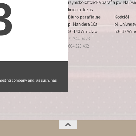
rzymskokatolicka parafia pw. Najśw
Imienia Jezus
Biuro parafialne
Kościół
pl. Nankiera 16a
pl. Uniwersy
50-140 Wrocław
50-137 Wro
71 344 94 23
604 323 462