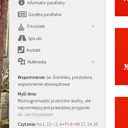
Informator parafialny
Gazetka parafialna
O kościele
Spis ulic
Kontakt
Multimedia
św. Dominika, prezbitera,
wspomnienie obowiązkowe
Można gromadzić przeróżne skarby, ale
najcenniejszy jest prawdziwy przyjaciel.
św. Jan Chryzostom
Ha 1, 12 – 2, 4 • Ps 9 • Mt 17, 14-20