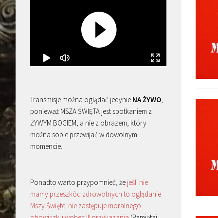
Transmisje można oglądać jedynie
NA ŻYWO
,
ponieważ MSZA ŚWIĘTA jest spotkaniem z
ŻYWYM BOGIEM, a nie z obrazem, który
można sobie przewijać w dowolnym
momencie.
Ponadto warto przypomnieć, że
jeśli nie
mamy przeszkód zdrowotnych to oglądanie
Mszy Świętej nie zastępuje moralnego
obowiązku wobec III przykazania
(Pamiętaj,