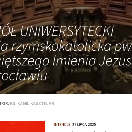
IÓŁ UNIWERSYTECKI
ia rzymskokatolicka pw
iętszego Imienia Jezus
ocławiu
TOR:
KS. KAMIL KASZTELAN
INTENCJE
27 LIPCA 2025