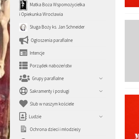
Matka Boża Wspomożycielka
i Opiekunka Wrocławia
Sługa Boży ks. Jan Schneider
Ogłoszenia parafialne
Intencje
Porządek nabożeństw
Grupy parafialne
Sakramenty i posługi
Ślub w naszym kościele
Ludzie
Ochrona dzieci i młodzieży