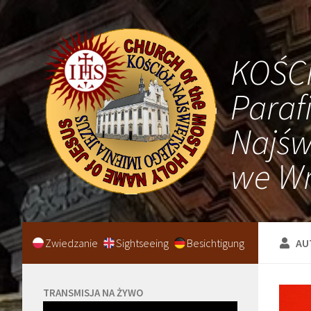
KOŚC
Paraf
Najśw
we Wr
Zwiedzanie
Sightseeing
Besichtigung
AU
TRANSMISJA NA ŻYWO