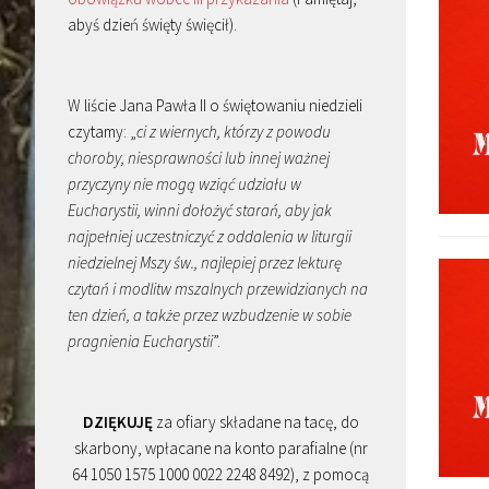
abyś dzień święty święcił).
W liście Jana Pawła II o świętowaniu niedzieli
czytamy: „
ci z wiernych, którzy z powodu
choroby, niesprawności lub innej ważnej
przyczyny nie mogą wziąć udziału w
Eucharystii, winni dołożyć starań, aby jak
najpełniej uczestniczyć z oddalenia w liturgii
niedzielnej Mszy św., najlepiej przez lekturę
czytań i modlitw mszalnych przewidzianych na
ten dzień, a także przez wzbudzenie w sobie
pragnienia Eucharystii
”.
DZIĘKUJĘ
za ofiary składane na tacę, do
skarbony, wpłacane na konto parafialne (nr
64 1050 1575 1000 0022 2248 8492), z pomocą